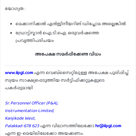
യോഗ്യത :
മെക്കാനിക്കൽ എൻജിനീയറിങ് ഡിപ്ലോമ അല്ലെങ്കിൽ
ഡ്രോട്ട്സ്മാൻ ഐ.ടി.ഐ. ഒരുവർഷത്തെ
പ്രവൃത്തിപരിചയം
അപേക്ഷ സമർപ്പിക്കേണ്ട വിധം
www.ilpgt.com
എന്ന വെബ്സൈറ്റിലുള്ള അപേക്ഷ പൂരിപ്പിച്ച്
സ്വയം സാക്ഷ്യപ്പെടുത്തിയ സർട്ടിഫിക്കറ്റുകളുടെ
പകർപ്പുമായി
Sr. Personnel Officer (P&A),
Instrumentation Limited,
Kanjikode West,
Palakkad-678 623
എന്ന വിലാസത്തിലേക്കോ
hr@ilpgt.com
എന്ന ഇ-മെയിലിലേക്കോ അയക്കണം.