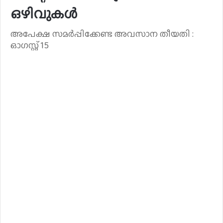
ഒഴിവുകൾ
അപേക്ഷ സമർപ്പിക്കേണ്ട അവസാന തീയതി :
ഓഗസ്റ്റ് 15