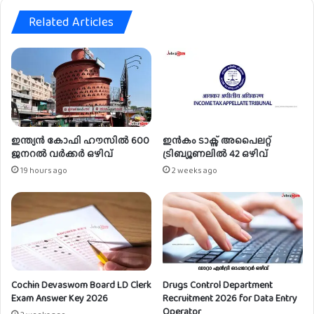
എം
Related Articles
.
എ
സ്
.
ഓ
പ്പ
റേ
റ്റ
ർ
ഇന്ത്യൻ കോഫി ഹൗസിൽ 600
ഇൻകം ടാക്സ് അപൈലറ്റ്
ജനറൽ വർക്കർ ഒഴിവ്
ട്രിബ്യൂണലിൽ 42 ഒഴിവ്
ഒ
ഴി
19 hours ago
2 weeks ago
വ്
Cochin Devaswom Board LD Clerk
Drugs Control Department
Exam Answer Key 2026
Recruitment 2026 for Data Entry
Operator