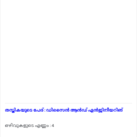
തസ്തികയുടെ പേര് : ഡിസൈൻ ആൻഡ് എൻജിനീയറിങ്
ഒഴിവുകളുടെ എണ്ണം : 4