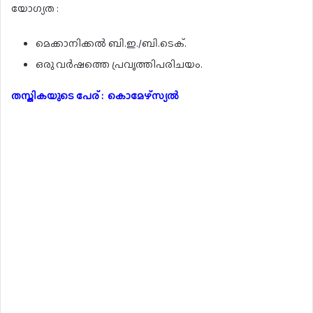
യോഗ്യത :
മെക്കാനിക്കൽ ബി.ഇ./ബി.ടെക്.
ഒരു വർഷത്തെ പ്രവൃത്തിപരിചയം.
തസ്തികയുടെ പേര് : കൊമേഴ്സ്യൽ