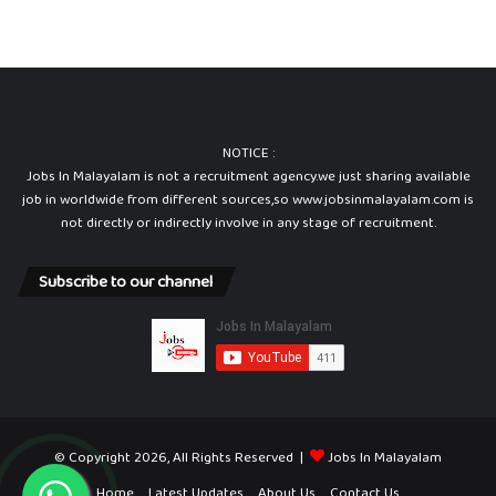
o
s
t
s
NOTICE :
Jobs In Malayalam is not a recruitment agency.we just sharing available
job in worldwide from different sources,so www.jobsinmalayalam.com is
not directly or indirectly involve in any stage of recruitment.
Subscribe to our channel
© Copyright 2026, All Rights Reserved |
Jobs In Malayalam
Home
Latest Updates
About Us
Contact Us