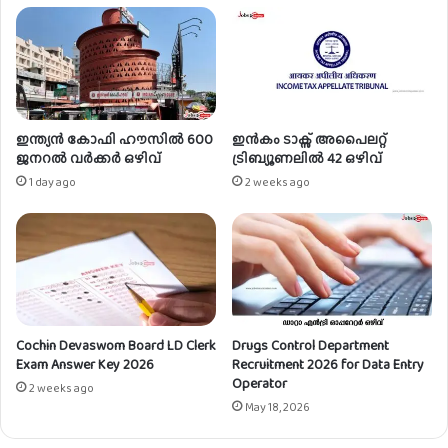
c
r
u
i
t
m
e
ഇന്ത്യൻ കോഫി ഹൗസിൽ 600
ഇൻകം ടാക്സ് അപൈലറ്റ്
n
ജനറൽ വർക്കർ ഒഴിവ്
ട്രിബ്യൂണലിൽ 42 ഒഴിവ്
t
1 day ago
2 weeks ago
2
0
2
1
f
o
r
Cochin Devaswom Board LD Clerk
Drugs Control Department
T
Exam Answer Key 2026
Recruitment 2026 for Data Entry
e
Operator
c
2 weeks ago
May 18, 2026
h
n