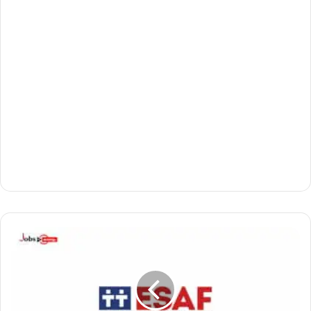
ഇ
സാ
ഫി
ൽ
9
5