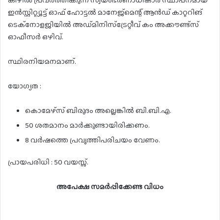
കീഴിൽ പ്രവർത്തിക്കുന്ന സ്വയംഭരണാധികാര സ്ഥാപനമായ
ഇൻസ്റ്റിറ്റ്യൂട്ട് ഓഫ് ഹോട്ടൽ മാനേജ്മെന്റ് ആൻഡ് കാറ്ററിങ്
ടെക്നോളജിയിൽ അഡ്മിനിസ്ട്രേറ്റീവ് കം അക്കൗണ്ട്സ്
ഓഫീസർ ഒഴിവ്.
സ്ഥിരനിയമനമാണ്.
യോഗ്യത :
കൊമേഴ്സ് ബിരുദം അല്ലെങ്കിൽ ബി.ബി.എ.
50 ശതമാനം മാർക്കുണ്ടായിരിക്കണം.
8 വർഷത്തെ പ്രവൃത്തിപരിചയം വേണം.
പ്രായപരിധി : 50 വയസ്സ്.
അപേക്ഷ സമർപ്പിക്കേണ്ട വിധം