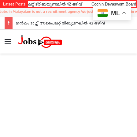
പൈലറ്റ് ട്രിബ്യൂണലിൽ 42 ഒഴിവ്
Latest Posts
Cochin Devaswom Board LD Cler
n Malayalam is not a recruitment agency. We just sharing available job in world
ML
ഇൻകം ടാക്സ് അപൈലറ്റ് ട്രിബ്യൂണലിൽ 42 ഒഴിവ്
Menu