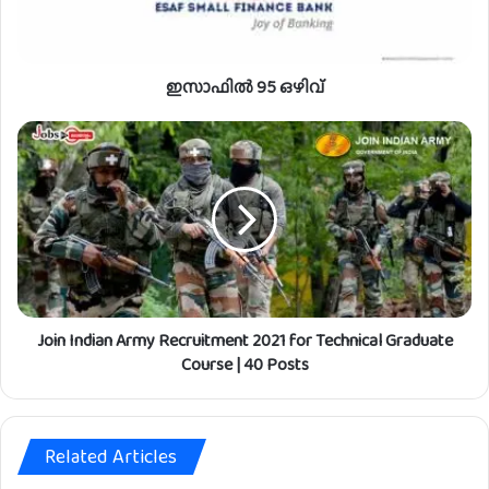
ഒ
ഴി
വ്
ഇസാഫിൽ 95 ഒഴിവ്
J
o
i
n
I
n
d
i
a
Join Indian Army Recruitment 2021 for Technical Graduate
n
A
Course | 40 Posts
r
m
y
Related Articles
R
e