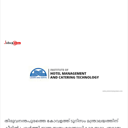
തിരുവനന്തപുരത്തെ കോവളത്ത് ടൂറിസം മന്ത്രാലയത്തിന്