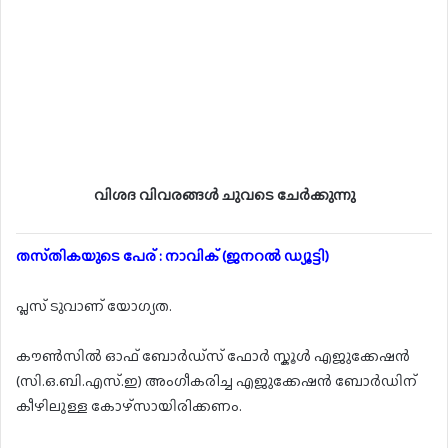
വിശദ വിവരങ്ങൾ ചുവടെ ചേർക്കുന്നു
തസ്‌തികയുടെ പേര് : നാവിക് (ജനറൽ ഡ്യൂട്ടി)
പ്ലസ് ടുവാണ് യോഗ്യത.
കൗൺസിൽ ഓഫ് ബോർഡ്സ് ഫോർ സ്കൂൾ എജുക്കേഷൻ
(സി.ഒ.ബി.എസ്.ഇ) അംഗീകരിച്ച എജുക്കേഷൻ ബോർഡിന്
കീഴിലുള്ള കോഴ്സായിരിക്കണം.