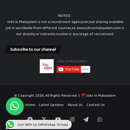
NOTICE :
Jobs In Malayalam is not a recruitment agency.we just sharing available
job in worldwide from different sources,so www.jobsinmalayalam.com is
not directly or indirectly involve in any stage of recruitment.
Subscribe to our channel
© Copyright 2026, All Rights Reserved |
Jobs In Malayalam
Home
Latest Updates
About Us
Contact Us
Facebook
X
YouTube
Instagram
Telegram
WhatsApp
Join With Us (WhatsApp Group)