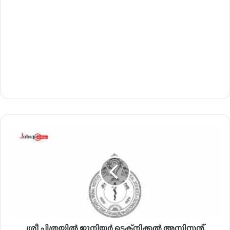
ശ്രീ
ചി
ത്ര
യി
ൽ
ജൂ
നി
യ
ർ
ശ്രീ ചിത്രയിൽ ജൂനിയർ ടെക്നിക്കൽ അസിസ്റ്റന്റ്
ടെ