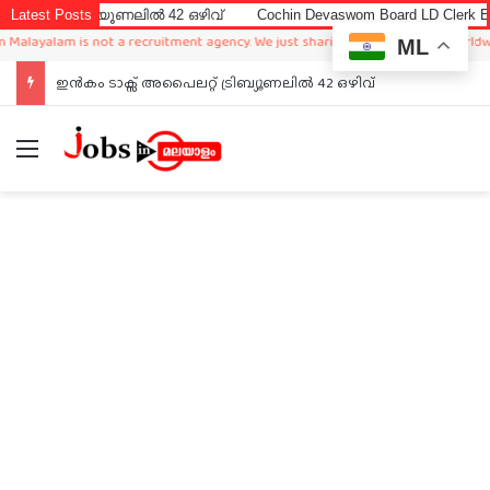
്യൂണലിൽ 42 ഒഴിവ്
Latest Posts
Cochin Devaswom Board LD Clerk Exam Answer K
m is not a recruitment agency. We just sharing available job in worldwide from d
ML
ഇൻകം ടാക്സ് അപൈലറ്റ് ട്രിബ്യൂണലിൽ 42 ഒഴിവ്
Menu