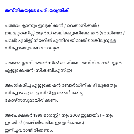
തസ്‌തികയുടെ പേര് : യാന്ത്രിക്
പത്താം ക്ലാസും ഇലക്ട്രിക്കൽ / മെക്കാനിക്കൽ /
ഇലക്ട്രോണിക്സ് ആൻഡ് ടെലികമ്യൂണിക്കേഷൻ (റേഡിയോ /
പവർ) എൻജിനീയറിങ് എന്നിവ യിലേതിലെങ്കിലുമുള്ള
ഡിപ്ലോമയുമാണ് യോഗ്യത.
പത്താംക്ലാസ് കൗൺസിൽ ഓഫ് ബോർഡ്സ് ഫോർ സ്കൂൾ
എജുക്കേഷൻ (സി.ഒ.ബി.എസ്.ഇ)
അംഗീകരിച്ച എജുക്കേഷൻ ബോർഡിന് കീഴി ലുള്ളതും
ഡിപ്ലോമ എ.ഐ.സി.ടി.ഇ അംഗീകരിച്ച
കോഴ്സസുമായിരിക്കണം.
അപേക്ഷകർ 1999 ഓഗസ്റ്റ് 1 നും 2003 ജൂലായ് 31 – നും
ഇടയിൽ (രണ്ട് തീയതികളും ഉൾപ്പെടെ)
ജനിച്ചവരായിരിക്കണം.