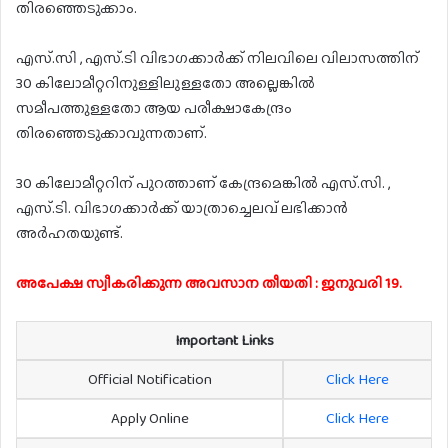
തിരഞ്ഞെടുക്കാം.
എസ്.സി , എസ്.ടി വിഭാഗക്കാർക്ക് നിലവിലെ വിലാസത്തിന്
30 കിലോമീറ്ററിനുള്ളിലുള്ളതോ അല്ലെങ്കിൽ
സമീപത്തുള്ളതോ ആയ പരീക്ഷാകേന്ദ്രം
തിരഞ്ഞെടുക്കാവുന്നതാണ്.
30 കിലോമീറ്ററിന് പുറത്താണ് കേന്ദ്രമെങ്കിൽ എസ്.സി. ,
എസ്.ടി. വിഭാഗക്കാർക്ക് യാത്രാച്ചെലവ് ലഭിക്കാൻ
അർഹതയുണ്ട്.
അപേക്ഷ സ്വീകരിക്കുന്ന അവസാന തീയതി : ജനുവരി 19.
Important Links
Official Notification
Click Here
Apply Online
Click Here