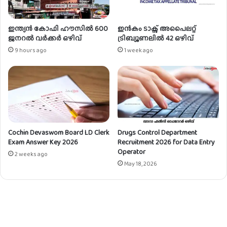
ഇന്ത്യൻ കോഫി ഹൗസിൽ 600
ഇൻകം ടാക്സ് അപൈലറ്റ്
ജനറൽ വർക്കർ ഒഴിവ്
ട്രിബ്യൂണലിൽ 42 ഒഴിവ്
9 hours ago
1 week ago
Cochin Devaswom Board LD Clerk
Drugs Control Department
Exam Answer Key 2026
Recruitment 2026 for Data Entry
Operator
2 weeks ago
May 18, 2026