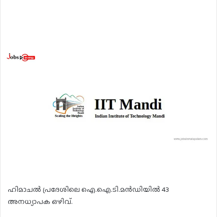
ഹിമാചൽ പ്രദേശിലെ ഐ.ഐ.ടി.മൻഡിയിൽ 43
അനധ്യാപക ഒഴിവ്.