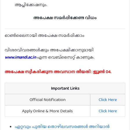
ആപ്ലിക്കേഷനും.
അപേക്ഷ സമർപ്പിക്കേണ്ട വിധം
ഓൺലൈനായി അപേക്ഷ സമർപ്പിക്കാം
വിശദവിവരങ്ങൾക്കും അപേക്ഷിക്കാനുമായി
www.imandi.ac.in
എന്ന വെബ്സൈറ്റ് കാണുക.
അപേക്ഷ സ്വീകരിക്കുന്ന അവസാന തീയതി : ജൂൺ 04.
Important Links
Official Notification
Click Here
Apply Online & More Details
Click Here
ഏറ്റവും പുതിയ തൊഴിലവസരങ്ങൾ അറിയാൻ