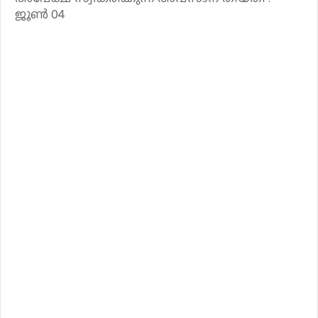
ജൂൺ 04