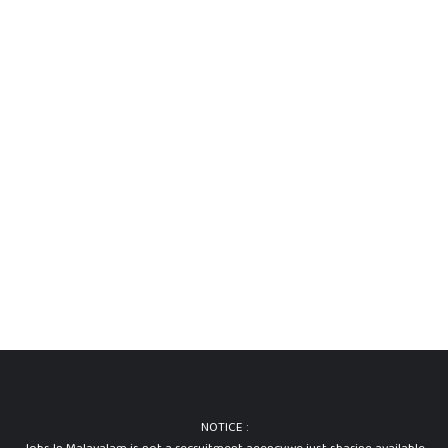
NOTICE :
Jobs In Malayalam is not a recruitment agency.we just sharing available