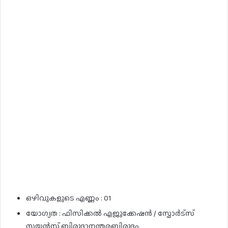
ഒഴിവുകളുടെ എണ്ണം : 01
യോഗ്യത : ഫിസിക്കൽ എജുക്കേഷൻ / സ്പോർട്സ്
സയൻസ് ബിരുദാനന്തരബിരുദം.