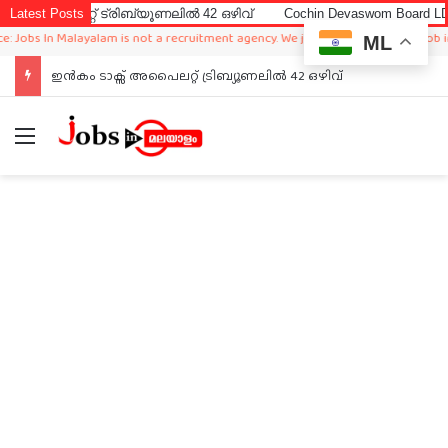
റ്റ് ട്രിബ്യൂണലിൽ 42 ഒഴിവ്
Latest Posts
Cochin Devaswom Board LD Clerk E
s In Malayalam is not a recruitment agency. We just sharing available job in wor
ML
ഇൻകം ടാക്സ് അപൈലറ്റ് ട്രിബ്യൂണലിൽ 42 ഒഴിവ്
Menu