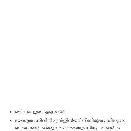
ഒഴിവുകളുടെ എണ്ണം : 08
യോഗ്യത : സിവിൽ എൻജിനീയറിങ് ബിരുദം / ഡിപ്ലോമ.
ബിരുദക്കാർക്ക് ഒരു വർഷത്തെയും ഡിപ്ലോമക്കാർക്ക്