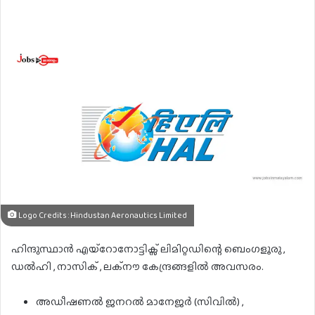
Logo Credits : Hindustan Aeronautics Limited
ഹിന്ദുസ്ഥാൻ എയ്റോനോട്ടിക്സ് ലിമിറ്റഡിന്റെ ബെംഗളൂരു ,
ഡൽഹി , നാസിക് , ലക്നൗ കേന്ദ്രങ്ങളിൽ അവസരം.
അഡീഷണൽ ജനറൽ മാനേജർ (സിവിൽ) ,