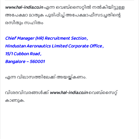
www.hal-india.co.in
എന്ന വെബ്സൈറ്റിൽ നൽകിയിട്ടുള്ള
അപേക്ഷാ മാതൃക പൂരിപ്പിച്ച് അപേക്ഷാഫീസടച്ചതിന്റെ
രസീതും സഹിതം
Chief Manager (HR) Recruitment Section ,
Hindustan Aeronautics Limited Corporate Office ,
15/1 Cubbon Road ,
Bangalore – 560001
എന്ന വിലാസത്തിലേക്ക് അയയ്ക്കണം.
വിശദവിവരങ്ങൾക്ക്
www.hal-india.co.in
വെബ്സൈറ്റ്
കാണുക.