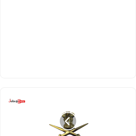
പ
ത്താം
ക്ലാ
സ്
/
ത
ത്തു