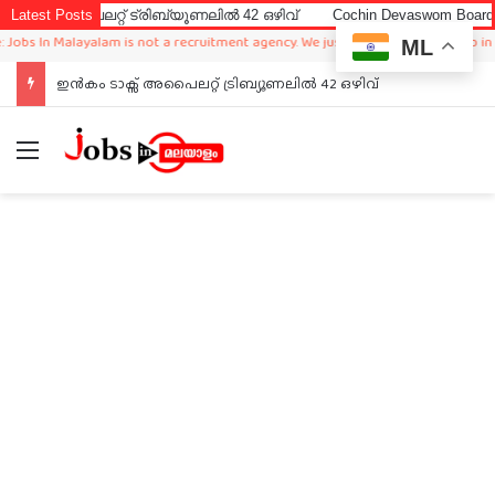
അപൈലറ്റ് ട്രിബ്യൂണലിൽ 42 ഒഴിവ്
Latest Posts
Cochin Devaswom Board LD Cle
 In Malayalam is not a recruitment agency. We just sharing available job in worl
ML
ഇൻകം ടാക്സ് അപൈലറ്റ് ട്രിബ്യൂണലിൽ 42 ഒഴിവ്
Menu