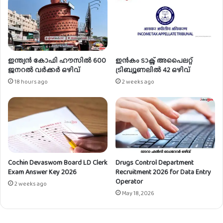
യ
സ
ൻ
ർ
ആ
വാം
ഇന്ത്യൻ കോഫി ഹൗസിൽ 600
ഇൻകം ടാക്സ് അപൈലറ്റ്
ജനറൽ വർക്കർ ഒഴിവ്
ട്രിബ്യൂണലിൽ 42 ഒഴിവ്
18 hours ago
2 weeks ago
Cochin Devaswom Board LD Clerk
Drugs Control Department
Exam Answer Key 2026
Recruitment 2026 for Data Entry
Operator
2 weeks ago
May 18, 2026