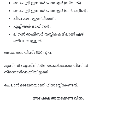
ഡെപ്യൂട്ടി ജനറൽ മാനേജർ (സിവിൽ) ,
ഡെപ്യൂട്ടി ജനറൽ മാനേജർ (മാർക്കറ്റിങ്) ,
ചീഫ് മാനേജർ (ലീഗൽ) ,
എച്ച്.ആർ ഓഫീസർ ,
ലീഗൽ ഓഫീസർ തസ്തികകളിലായി ഏഴ്
ഒഴിവാണുള്ളത്.
അപേക്ഷാഫീസ് : 500 രൂപ.
എസ്.സി / എസ്.ടി / ഭിന്നശേഷിക്കാരെ ഫീസിൽ
നിന്നൊഴിവാക്കിയിട്ടുണ്ട്.
ചെലാൻ മുഖേനയാണ് ഫീസടയ്ക്കേണ്ടത്.
അപേക്ഷ അയക്കേണ്ട വിധം