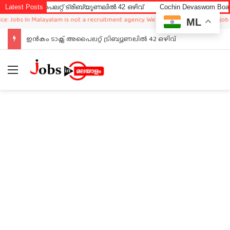
അപൈലറ്റ് ട്രിബ്യൂണലിൽ 42 ഒഴിവ്
Latest Posts
Cochin Devaswom Board LD Cle
bs In Malayalam is not a recruitment agency. We just sharing available job in wo
ML
ഇൻകം ടാക്സ് അപൈലറ്റ് ട്രിബ്യൂണലിൽ 42 ഒഴിവ്
Menu