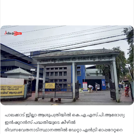
പാലക്കാട് ജില്ലാ ആശുപത്രിയിൽ കെ.എ.എസ്.പി.ആരോഗ്യ
ഇൻഷുറൻസ് പദ്ധതിയുടെ കീഴിൽ
ദിവസവേതനാടിസ്ഥാനത്തിൽ ഡേറ്റാ എൻട്രി ഓപ്പറേറ്ററെ