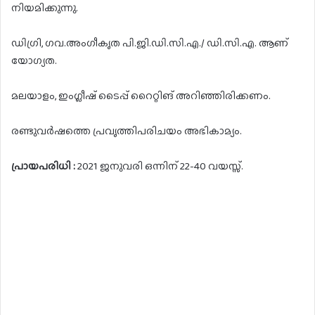
നിയമിക്കുന്നു.
ഡിഗ്രി, ഗവ.അംഗീകൃത പി.ജി.ഡി.സി.എ./ ഡി.സി.എ. ആണ്
യോഗ്യത.
മലയാളം, ഇംഗ്ലീഷ് ടൈപ്പ് റൈറ്റിങ് അറിഞ്ഞിരിക്കണം.
രണ്ടുവർഷത്തെ പ്രവൃത്തിപരിചയം അഭികാമ്യം.
പ്രായപരിധി :
2021 ജനുവരി ഒന്നിന് 22-40 വയസ്സ്.