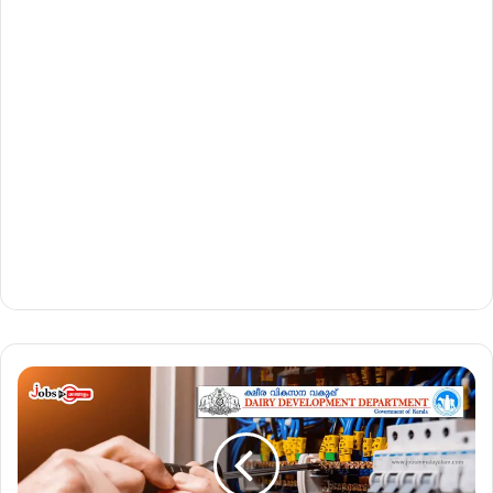
സ്റ്റേ
റ്റ്
ഡ
യ
റി