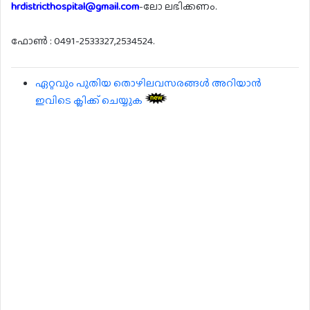
hrdistricthospital@gmail.com
-ലോ ലഭിക്കണം.
ഫോൺ : 0491-2533327,2534524.
ഏറ്റവും പുതിയ തൊഴിലവസരങ്ങൾ അറിയാൻ
ഇവിടെ ക്ലിക്ക് ചെയ്യുക