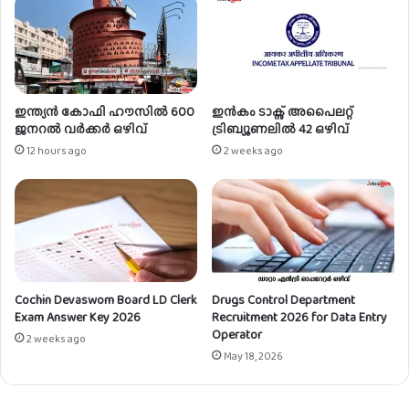
ഇന്ത്യൻ കോഫി ഹൗസിൽ 600
ഇൻകം ടാക്സ് അപൈലറ്റ്
ജനറൽ വർക്കർ ഒഴിവ്
ട്രിബ്യൂണലിൽ 42 ഒഴിവ്
12 hours ago
2 weeks ago
Cochin Devaswom Board LD Clerk
Drugs Control Department
Exam Answer Key 2026
Recruitment 2026 for Data Entry
Operator
2 weeks ago
May 18, 2026