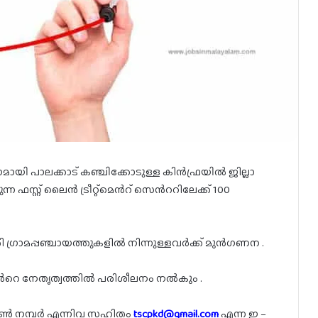
യി പാലക്കാട് കഞ്ചിക്കോടുള്ള കിൻഫ്രയിൽ ജില്ലാ
 ഫസ്റ്റ് ലൈൻ ട്രീറ്റ്മെൻറ് സെൻററിലേക്ക് 100
േരി ഗ്രാമപ്പഞ്ചായത്തുകളിൽ നിന്നുള്ളവർക്ക് മുൻഗണന .
പിൻറെ നേതൃത്വത്തിൽ പരിശീലനം നൽകും .
 ഫോൺ നമ്പർ എന്നിവ സഹിതം
tscpkd@gmail.com
എന്ന ഇ –