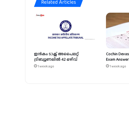
Related Articles
ൻ
അ
വ
സ
രം
ഇൻകം ടാക്സ് അപൈലറ്റ്
Cochin Devas
ട്രിബ്യൂണലിൽ 42 ഒഴിവ്
Exam Answer
1 week ago
1 week ago