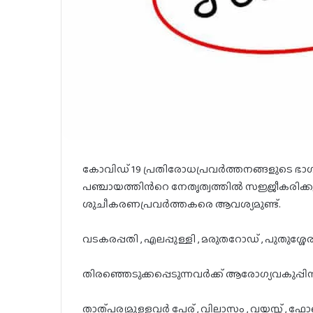
കോവിഡ് 19 പ്രതിരോധപ്രവർത്തനങ്ങളുടെ ഭാഗമാ
പഞ്ചായത്തിൻറെ നേതൃത്വത്തിൽ സജ്ജീകരിക്കുന്ന
ശുചീകരണപ്രവർത്തകരെ ആവശ്യമുണ്ട്.
വടകരപ്പതി , എലപ്പുള്ളി , മരുതറോഡ് , പുതുശ്ശ
തിരഞ്ഞെടുക്കപ്പെടുന്നവർക്ക് ആരോഗ്യവകുപ്
താത്പര്യമുള്ളവർ പേര് , വിലാസം , വയസ്സ് ,