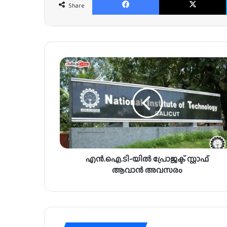
Share
എ
ൻ
.
ഐ
.
ടി
-
യി
ൽ
എൻ.ഐ.ടി-യിൽ പ്രോജക്ട് സ്റ്റാഫ്
പ്രോ
ജ
ആവാൻ അവസരം
ക്ട്
സ്റ്റാ
ഫ്
ആ
വാ