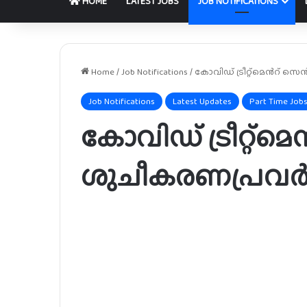
HOME
LATEST JOBS
JOB NOTIFICATIONS
Home
/
Job Notifications
/
കോവിഡ് ട്രീറ്റ്മെൻറ് 
Job Notifications
Latest Updates
Part Time Job
കോവിഡ് ട്രീറ്റ്
ശുചീകരണപ്രവർ