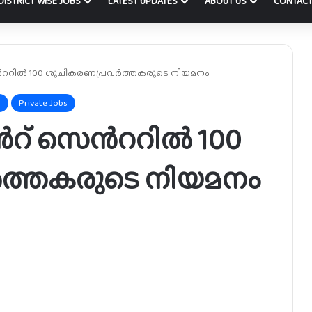
DISTRICT WISE JOBS
LATEST UPDATES
ABOUT US
CONTACT
സെൻററിൽ 100 ശുചീകരണപ്രവർത്തകരുടെ നിയമനം
s
Private Jobs
മെൻറ് സെൻററിൽ 100
ത്തകരുടെ നിയമനം