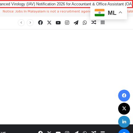
 (IAV) Notification 2026 for Accountant & Office Assistant (OA)
Kerala P
obs In Malayalam is not a recruitment agency. We just sharing available job in 
ML
Facebook
X
YouTube
Instagram
Telegram
WhatsApp
Random Article
Sidebar
F
X
L
M