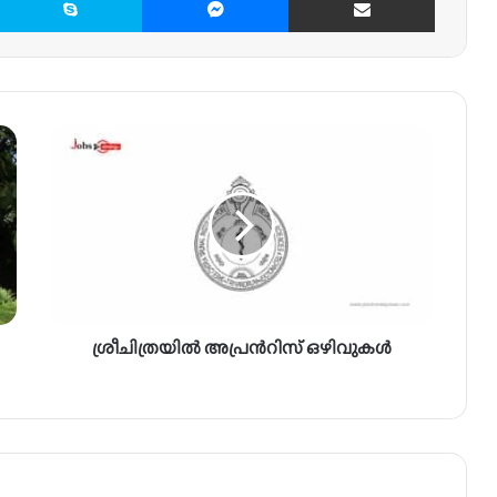
ശ്രീ
ചി
ത്ര
യി
ൽ
അ
പ്ര
ൻ
റി
ശ്രീചിത്രയിൽ അപ്രൻറിസ് ഒഴിവുകൾ
സ്
ഒ
ഴി
വു
ക
ൾ