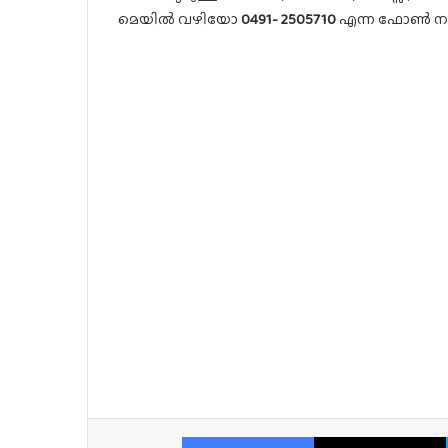
മെയിൽ വഴിയോ
0491- 2505710
എന്ന ഫോൺ നമ്
Facebook