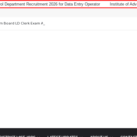
Recruitment 2026 for Data Entry Operator
Institute of Advanced Virology
Notice: J
m Board LD Clerk Exam Answer Key 2026