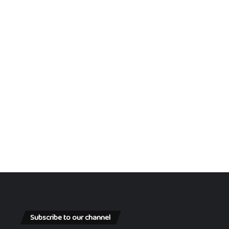
ക്ക്
അ
വ
സ
രം
Subscribe to our channel