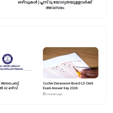
6
ഒഴിവുകൾ | പ്ലസ് ടു യോഗ്യതയുള്ളവർക്ക്
കോ
അവസരം
ൺ
സ്റ്റ
ബി
ൾ
ഒ
ഴി
വു
ക
ൾ
|
പ്ല
സ്
ടു
യോ
് അപൈലറ്റ്
Cochin Devaswom Board LD Clerk
ഗ്യ
ൽ 42 ഒഴിവ്
Exam Answer Key 2026
ത
2 weeks ago
യു
ള്ള
വ
ർ