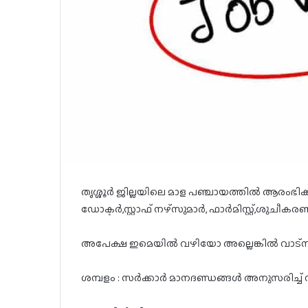
തൃശ്ശൂർ ജില്ലയിലെ മാള പഞ്ചായത്തിൽ ആരംഭിക്കുന്
ഡോക്ടർ,സ്റ്റാഫ് നഴ്‌സുമാർ, ഫാർമിസ്റ്റ്,ശു
അപേക്ഷ ഇമെയിൽ വഴിയോ അല്ലെങ്കിൽ വാട്‌സ
ശമ്പളം : സർക്കാർ മാനദണ്ഡങ്ങൾ അനുസരിച്ച് 