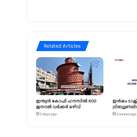
ൽ
2
1
ഒ
ഴി
വു
ക
Related Articles
ൾ
ഇന്ത്യൻ കോഫി ഹൗസിൽ 600
ഇൻകം ടാക്സ
ജനറൽ വർക്കർ ഒഴിവ്
ട്രിബ്യൂണലി
3 days ago
2 weeks ago