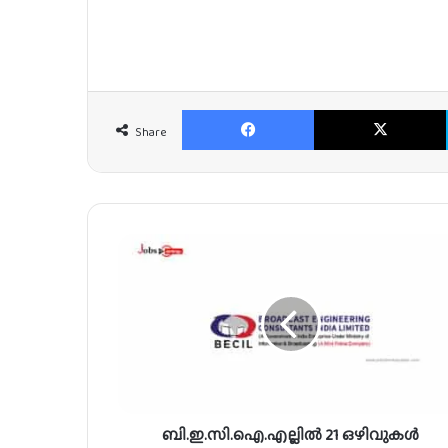
Facebook
Share
ബി
.
ഇ
.
സി
.
ഐ
.
എ
ബി.ഇ.സി.ഐ.എല്ലിൽ 21 ഒഴിവുകൾ
ല്ലി