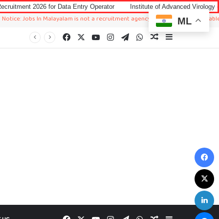
6 for Data Entry Operator
Institute of Advanced Virology (IAV) Notificat
bs In Malayalam is not a recruitment agency. We just sharing available job in wo
ML
Facebook
X
YouTube
Instagram
Telegram
WhatsApp
Random Article
Sidebar
F
X
L
M