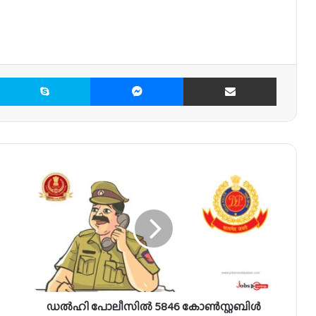
X
Skype
Messenger
Share via Email
ഡ
ൽ
ഹി
പോ
ലീ
സി
ൽ
5
8
ഡൽഹി പോലീസിൽ 5846 കോൺസ്റ്റബിൾ
4