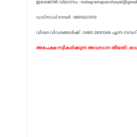
ഇമെയിൽ വിലാസം : malagramapanchayat@gmail
വാട്സാപ്പ് നമ്പർ : 9895637310
വിശദ വിവരങ്ങൾക്ക് : 0480 2890346 എന്ന നമ്പറ
അപേക്ഷ സ്വീകരിക്കുന്ന അവസാന തീയതി : ഓഗസ്റ