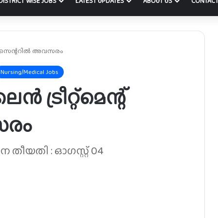
DISTRICT WISE JOBS
LATEST UPDATES
ABOUT US
CONTACT
െന്റ് സെന്ററിൽ അവസരം
Nursing/Medical Jobs
ട്രീറ്റ്‌മെന്റ്
സരം
തീയതി : ഓഗസ്റ്റ് 04