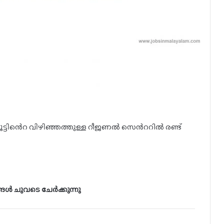
റ്യൂട്ടിൻെറ വിഴിഞ്ഞത്തുള്ള റീജണൽ സെൻററിൽ രണ്ട്
ങൾ ചുവടെ ചേർക്കുന്നു