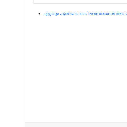
ഏറ്റവും പുതിയ തൊഴിലവസരങ്ങൾ അറിയാൻ