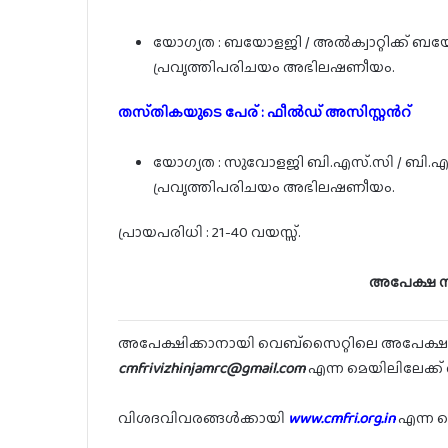
യോഗ്യത : ബയോളജി / അൽക്വാറ്റിക്ക് ബ
പ്രവൃത്തിപരിചയം അഭിലഷണീയം.
തസ്‌തികയുടെ പേര് : ഫീൽഡ് അസിസ്റ്റൻറ്
യോഗ്യത : സുവോളജി ബി.എസ്.സി / ബി.എ
പ്രവൃത്തിപരിചയം അഭിലഷണീയം.
പ്രായപരിധി : 21-40 വയസ്സ്.
അപേക്ഷ സമ
അപേക്ഷിക്കാനായി വെബ്സൈറ്റിലെ അപേക്ഷാ മ
cmfrivizhinjamrc@gmail.com
എന്ന മെയിലിലേക്ക
വിശദവിവരങ്ങൾക്കായി
www.cmfri.org.in
എന്ന 