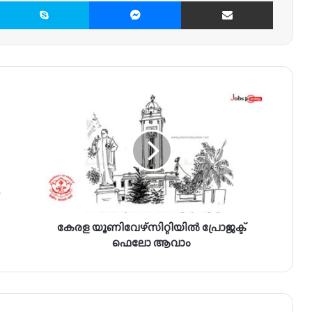
X
Skype
Messenger
Share via Email
കേ
ര
ള
യൂ
ണി
വേ
ഴ്സി
റ്റി
യി
കേരള യൂണിവേഴ്സിറ്റിയിൽ പ്രോജക്ട്
ൽ
പ്രോ
ഫെലോ ആവാം
ജ
ക്ട്
ഫെ
ലോ