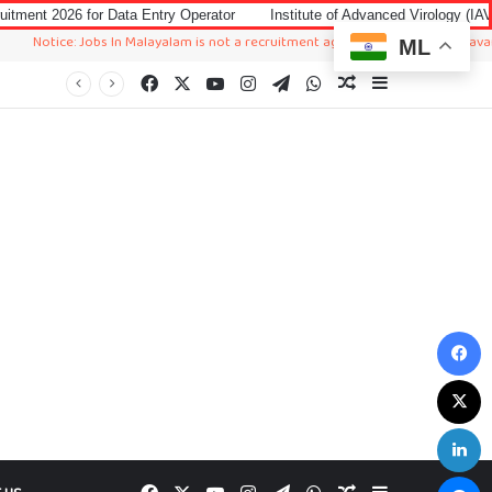
Data Entry Operator
Institute of Advanced Virology (IAV) Notification 20
 Jobs In Malayalam is not a recruitment agency. We just sharing available job in
ML
Facebook
X
YouTube
Instagram
Telegram
WhatsApp
Random Article
Sidebar
F
X
L
M