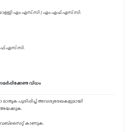
യോളജി എം.എസ്.സി / എം.എഫ്.എസ്.സി.
ഫ്.എസ്.സി.
ർപ്പിക്കേണ്ട വിധം
ാതൃക പൂരിപ്പിച്ച് അവശ്യരേഖകളുമായി
് അയക്കുക.
വെബ്സൈറ്റ് കാണുക.