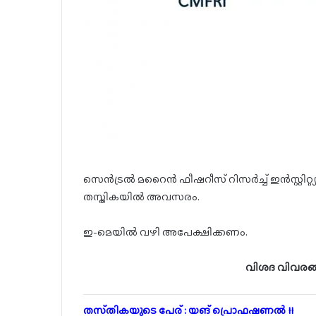
സെൻട്രൽ മറൈൻ ഫീഷറീസ് റിസർച്ച് ഇൻസ്റ്റിറ്
തസ്തികയിൽ അവസരം.
ഇ-മെയിൽ വഴി അപേക്ഷിക്കണം.
വിശദ വിവരങ്
തസ്‌തികയുടെ പേര് : യങ് പ്രൊഫഷണൽ II