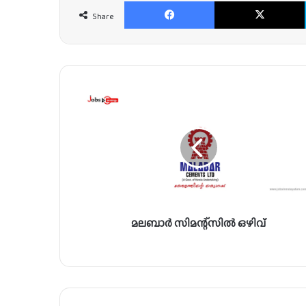
Facebook
Share
മ
ല
ബാ
ർ
സി
മ
ന്റ്സി
ൽ
ഒ
മലബാർ സിമന്റ്സിൽ ഒഴിവ്
ഴി
വ്