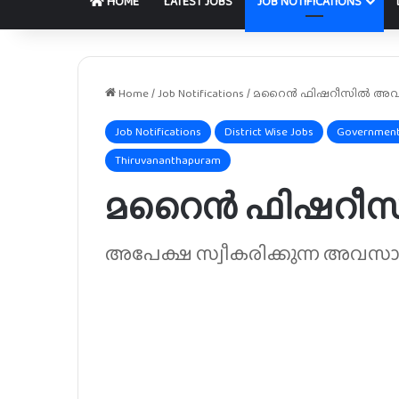
HOME
LATEST JOBS
JOB NOTIFICATIONS
Home
/
Job Notifications
/
മറൈൻ ഫിഷറീസിൽ അ
Job Notifications
District Wise Jobs
Government
Thiruvananthapuram
മറൈൻ ഫിഷറീ
അപേക്ഷ സ്വീകരിക്കുന്ന അവസാന