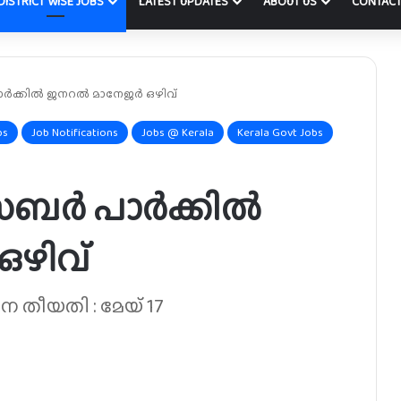
DISTRICT WISE JOBS
LATEST UPDATES
ABOUT US
CONTACT
ർക്കിൽ ജനറൽ മാനേജർ ഒഴിവ്
bs
Job Notifications
Jobs @ Kerala
Kerala Govt Jobs
ൈബർ പാർക്കിൽ
ഴിവ്
 തീയതി : മേയ് 17