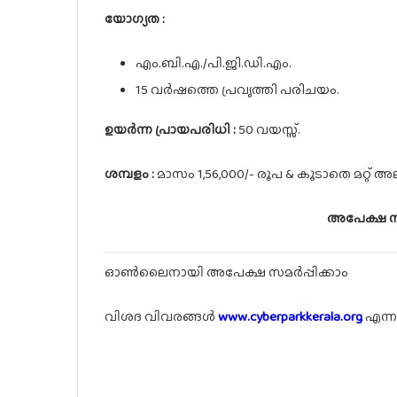
യോഗ്യത :
എം.ബി.എ./പി.ജി.ഡി.എം.
15 വർഷത്തെ പ്രവൃത്തി പരിചയം.
ഉയർന്ന പ്രായപരിധി :
50 വയസ്സ്.
ശമ്പളം :
മാസം 1,56,000/- രൂപ & കൂടാതെ മറ്റ
അപേക്ഷ സമ
ഓൺലൈനായി അപേക്ഷ സമർപ്പിക്കാം
വിശദ വിവരങ്ങൾ
www.cyberparkkerala.org
എന്ന