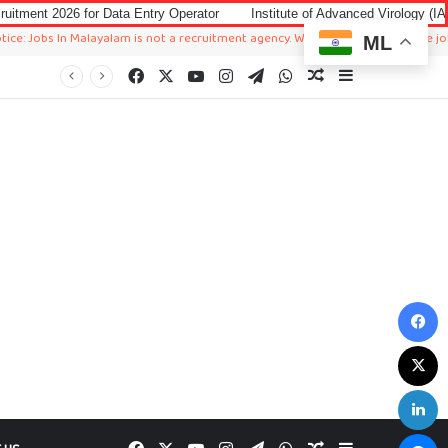
 Data Entry Operator
Institute of Advanced Virology (IAV) Notification 2
 Malayalam is not a recruitment agency. We just sharing available job in worldwi
ML
Facebook
X
YouTube
Instagram
Telegram
WhatsApp
Random Article
Sidebar
F
X
L
M