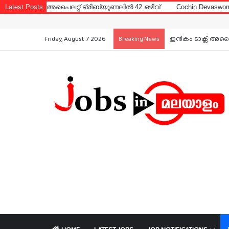
ൈലറ്റ് ട്രിബ്യൂണലിൽ 42 ഒഴിവ്
Latest Posts
Cochin Devaswom Board LD Clerk
Friday, August 7 2026
ഇൻകം ടാക്സ് അപൈല
Breaking News