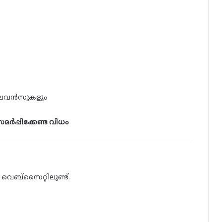
് അലവൻസുകളും
ർപ്പിക്കേണ്ട വിധം
 വെബ്സൈറ്റിലുണ്ട്.