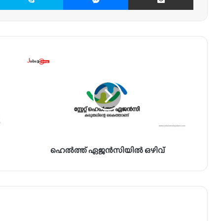
ഹെ
ൽ
ത്ത്
ഏ
ജ
ൻ
സി
യി
ൽ
ഹെൽത്ത് ഏജൻസിയിൽ ഒഴിവ്
ഒ
ഴി
വ്