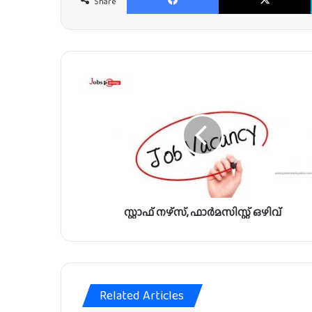
Share
സ്റ്റാ
ഫ്
ന
ഴ്‌
സ്
,
ഫാ
ർ
മ
സ്റ്റാഫ് നഴ്‌സ്, ഫാർമസിസ്റ്റ് ഒഴിവ്
സി
സ്റ്റ്
ഒ
ഴി
വ്
Related Articles