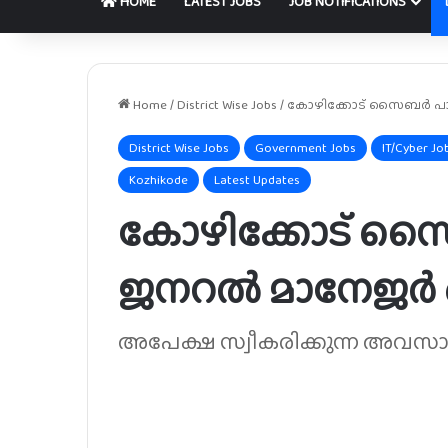
HOME
LATEST JOBS
JOB NOTIFICATIONS
Home
/
District Wise Jobs
/
കോഴിക്കോട് സൈബർ പാ
District Wise Jobs
Government Jobs
IT/Cyber Jo
Kozhikode
Latest Updates
കോഴിക്കോട് സ
ജനറൽ മാനേജർ ഒ
അപേക്ഷ സ്വീകരിക്കുന്ന അവസാന