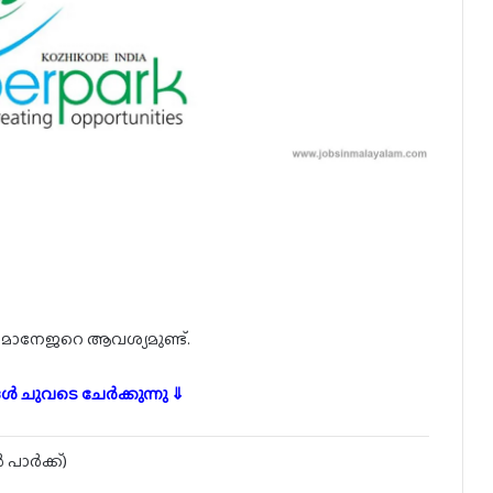
മാനേജറെ ആവശ്യമുണ്ട്.
ൾ ചുവടെ ചേർക്കുന്നു ⇓
ാർക്ക്)