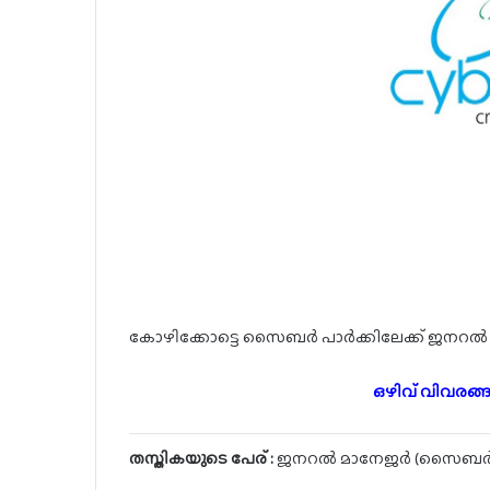
കോഴിക്കോട്ടെ സൈബർ പാർക്കിലേക്ക് ജനറൽ 
ഒഴിവ് വിവരങ്ങ
തസ്തികയുടെ പേര് :
ജനറൽ മാനേജർ (സൈബർ പ