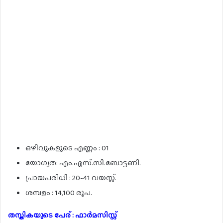
ഒഴിവുകളുടെ എണ്ണം : 01
യോഗ്യത: എം.എസ്.സി.ബോട്ടണി.
പ്രായപരിധി : 20-41 വയസ്സ്.
ശമ്പളം : 14,100 രൂപ.
തസ്തികയുടെ പേര് : ഫാർമസിസ്റ്റ്