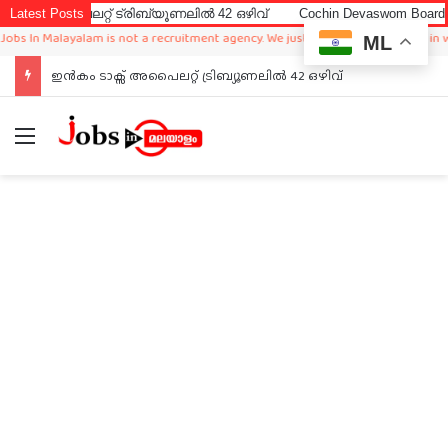
അപൈലറ്റ് ട്രിബ്യൂണലിൽ 42 ഒഴിവ്
Latest Posts
Cochin Devaswom Board LD Cler
In Malayalam is not a recruitment agency. We just sharing available job in world
ML
ഇൻകം ടാക്സ് അപൈലറ്റ് ട്രിബ്യൂണലിൽ 42 ഒഴിവ്
Menu