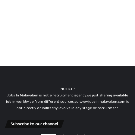
NOTICE :
Jobs In Malayalam is not a recruitment agency.we just sharing available
job in worldwide from different sources,so www.jobsinmalayalam.com is
not directly or indirectly involve in any stage of recruitment.
Subscribe to our channel