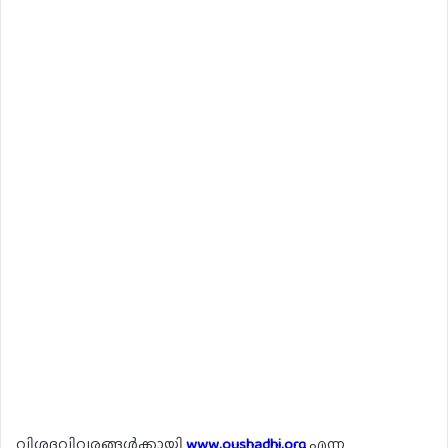
വിശദവിവരങ്ങൾക്കായി
www.oushadhi.org
എന്ന