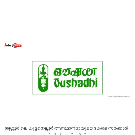
തൃശ്ശൂരിലെ കുട്ടനെല്ലൂർ ആസ്ഥാനമായുള്ള കേരള സർക്കാർ