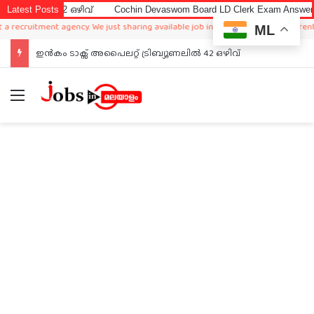
ിൽ 42 ഒഴിവ്
Latest Posts
Cochin Devaswom Board LD Clerk Exam Answer Key 202
ruitment agency. We just sharing available job in worldwide from different sourc
ML
Cochin Devaswom Board LD Clerk Exam Answer Key 2026
Menu