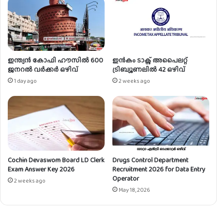
ഴി
വ്
ഇന്ത്യൻ കോഫി ഹൗസിൽ 600
ഇൻകം ടാക്സ് അപൈലറ്റ്
ജനറൽ വർക്കർ ഒഴിവ്
ട്രിബ്യൂണലിൽ 42 ഒഴിവ്
1 day ago
2 weeks ago
Cochin Devaswom Board LD Clerk
Drugs Control Department
Exam Answer Key 2026
Recruitment 2026 for Data Entry
Operator
2 weeks ago
May 18, 2026