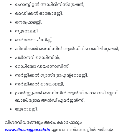
ഹോസ്പിറ്റൽ അഡിമിനിസ്ട്രേഷൻ,
മെഡിക്കൽ ഓങ്കോളജി,
നെഫ്രോളജി,
ന്യൂറോളജി,
ഓർത്തോപീഡിക്സ്,
ഫിസിക്കൽ മെഡിസിൻ ആൻഡ് റിഹാബിലിറ്റേഷൻ,
പൾമനറി മെഡിസിൻ,
റേഡിയോ ഡയഗ്നോസിസ്,
സർജിക്കൽ ഗ്യാസ്ട്രോഎന്ററോളജി,
സർജിക്കൽ ഓങ്കോളജി,
ട്രാൻസ്ഫ്യൂഷൻ മെഡിസിൻ ആൻഡ് ഫോം വഴി ബ്ലഡ്
ബാങ്ക്, ട്രോമ ആൻഡ് എമർജൻസി,
യൂറോളജി.
വിശദവിവരങ്ങളും അപേക്ഷാഫോമും
www.aiimsnagpur.edu.in
എന്ന വെബ്സൈറ്റിൽ ലഭിക്കും.