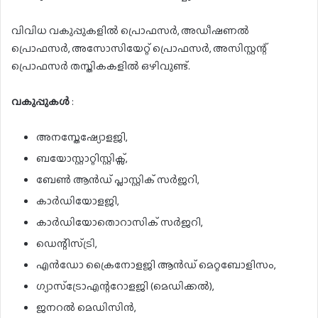
വിവിധ വകുപ്പുകളിൽ പ്രൊഫസർ, അഡീഷണൽ
പ്രൊഫസർ, അസോസിയേറ്റ് പ്രൊഫസർ, അസിസ്റ്റന്റ്
പ്രൊഫസർ തസ്തികകളിൽ ഒഴിവുണ്ട്.
വകുപ്പുകൾ
:
അനസ്തേഷ്യോളജി,
ബയോസ്റ്റാറ്റിസ്റ്റിക്സ്,
ബേൺ ആൻഡ് പ്ലാസ്റ്റിക് സർജറി,
കാർഡിയോളജി,
കാർഡിയോതൊറാസിക് സർജറി,
ഡെന്റിസ്ട്രി,
എൻഡോ ക്രൈനോളജി ആൻഡ് മെറ്റബോളിസം,
ഗ്യാസ്ട്രോഎന്ററോളജി (മെഡിക്കൽ),
ജനറൽ മെഡിസിൻ,