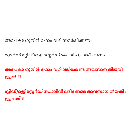
അപേക്ഷ ഗൂഗിൾ ഫോം വഴി സമർപ്പിക്കണം.
തുടർന്ന് സ്പീഡ്/രജിസ്റ്റേർഡ് തപാലിലും ലഭിക്കണം.
അപേക്ഷ ഗൂഗിൾ ഫോം വഴി ലഭിക്കേണ്ട അവസാന തീയതി :
ജൂൺ 27.
സ്പീഡ്/രജിസ്റ്റേർഡ് തപാലിൽ ലഭിക്കേണ്ട അവസാന തീയതി :
ജൂലായ് 11.