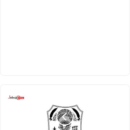
ജം
ഷേ
ദ്പു
ർ
എ
ൻ