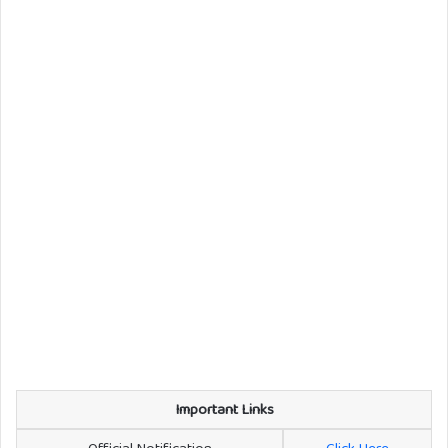
Important Links
Official Notification
Click Here