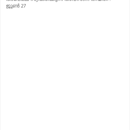
ജൂൺ 27