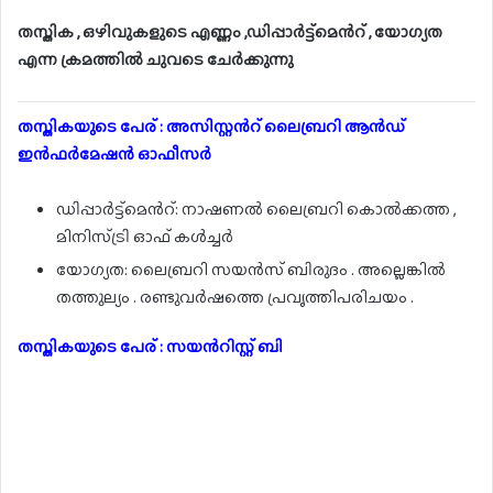
തസ്തിക , ഒഴിവുകളുടെ എണ്ണം ,ഡിപ്പാർട്ട്മെൻറ് , യോഗ്യത
എന്ന ക്രമത്തിൽ ചുവടെ ചേർക്കുന്നു
തസ്തികയുടെ പേര് : അസിസ്റ്റൻറ് ലൈബ്രറി ആൻഡ്
ഇൻഫർമേഷൻ ഓഫീസർ
ഡിപ്പാർട്ട്മെൻറ്: നാഷണൽ ലൈബ്രറി കൊൽക്കത്ത ,
മിനിസ്ട്രി ഓഫ് കൾച്ചർ
യോഗ്യത: ലൈബ്രറി സയൻസ് ബിരുദം . അല്ലെങ്കിൽ
തത്തുല്യം . രണ്ടുവർഷത്തെ പ്രവൃത്തിപരിചയം .
തസ്തികയുടെ പേര് : സയൻറിസ്റ്റ് ബി