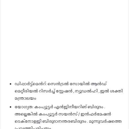
ഡിപ്പാർട്ട്മെൻറ്: സെൻട്രൽ സോയിൽ ആൻഡ്
മെറ്റീരിയൽ റിസർച്ച് സ്റ്റേഷൻ , ന്യൂഡൽഹി , ജൽ ശക്തി
മന്ത്രാലയം
യോഗ്യത: കംപ്യൂട്ടർ എൻജിനീയറിങ് ബിരുദം .
അല്ലെങ്കിൽ കംപ്യൂട്ടർ സയൻസ് / ഇൻഫർമേഷൻ
ടെക്നോളജി ബിരുദാനന്തരബിരുദം . മൂന്നുവർഷത്തെ
പ്രവൃത്തിപരിചയം