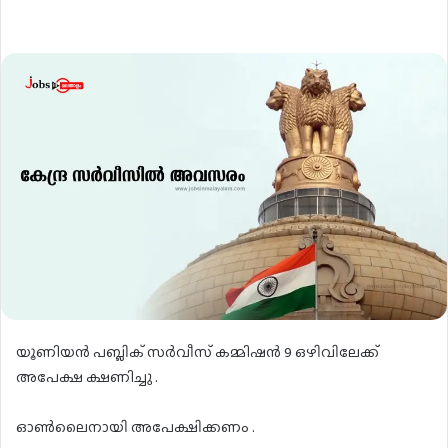
യൂണിയൻ പബ്ലിക് സർവീസ് കമ്മിഷൻ 9 ഒഴിവിലേക്ക്
അപേക്ഷ ക്ഷണിച്ചു .
ഓൺലൈനായി അപേക്ഷിക്കണം .