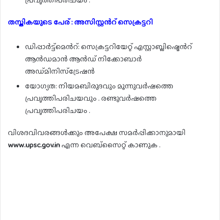
തസ്തികയുടെ പേര് : അസിസ്റ്റൻറ് സെക്രട്ടറി
ഡിപ്പാർട്ട്മെൻറ്: സെക്രട്ടറിയേറ്റ് എസ്റ്റാബ്ലിഷ്മെൻറ്
ആൻഡമാൻ ആൻഡ് നിക്കോബാർ
അഡ്മിനിസ്ട്രേഷൻ
യോഗ്യത: നിയമബിരുദവും മൂന്നുവർഷത്തെ
പ്രവൃത്തിപരിചയവും . രണ്ടുവർഷത്തെ
പ്രവൃത്തിപരിചയം .
വിശദവിവരങ്ങൾക്കും അപേക്ഷ സമർപ്പിക്കാനുമായി
www.upsc.gov.in
എന്ന വെബ്സൈറ്റ് കാണുക .