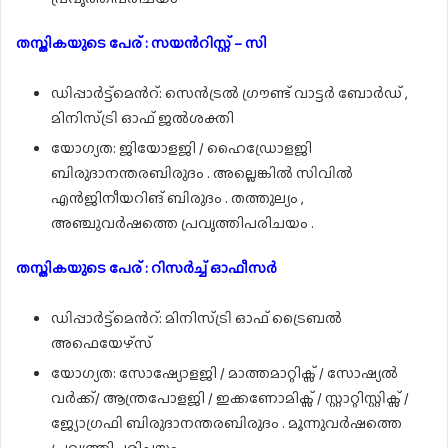
തസ്തികയുടെ പേര് : സയൻറിസ്റ്റ് – സി
ഡിപ്പാർട്ട്മെൻറ്: സെൻട്രൽ ഗ്രൗണ്ട് വാട്ടർ ബോർഡ് ,
മിനിസ്ട്രി ഓഫ് ജൽശക്തി
യോഗ്യത: ജിയോളജി / ഹൈഡ്രോളജി
ബിരുദാനന്തരബിരുദം . അല്ലെങ്കിൽ സിവിൽ
എൻജിനീയറിങ് ബിരുദം . തത്തുല്യം ,
അഞ്ചുവർഷത്തെ പ്രവൃത്തിപരിചയം .
തസ്തികയുടെ പേര് : റിസർച്ച് ഓഫീസർ
ഡിപ്പാർട്ട്മെൻറ്: മിനിസ്ട്രി ഓഫ് ട്രൈബൽ
അഫെയേഴ്സ്
യോഗ്യത: സോഷ്യോളജി / മാത്തമാറ്റിക്സ് / സോഷ്യൽ
വർക്ക്/ ആന്ത്രപോളജി / ഇക്കണോമിക്സ് / സ്റ്റാറ്റിസ്റ്റിക്സ് /
ജ്യോഗ്രഫി ബിരുദാനന്തരബിരുദം . മൂന്നുവർഷത്തെ
പ്രവൃത്തിപരിചയം .