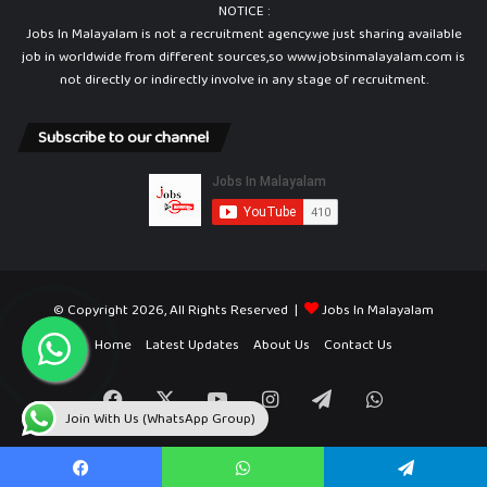
NOTICE :
Jobs In Malayalam is not a recruitment agency.we just sharing available
job in worldwide from different sources,so www.jobsinmalayalam.com is
not directly or indirectly involve in any stage of recruitment.
Subscribe to our channel
© Copyright 2026, All Rights Reserved |
Jobs In Malayalam
Home
Latest Updates
About Us
Contact Us
Facebook
X
YouTube
Instagram
Telegram
WhatsApp
Join With Us (WhatsApp Group)