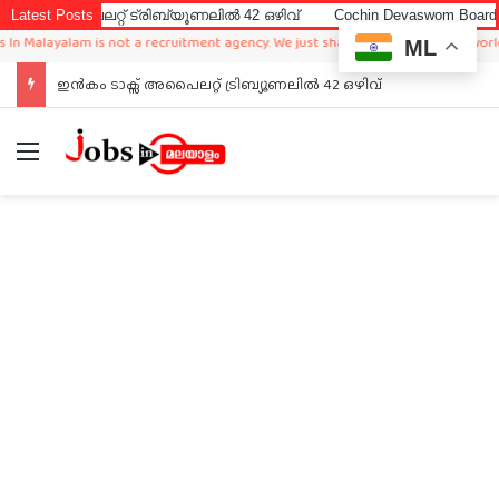
ൈലറ്റ് ട്രിബ്യൂണലിൽ 42 ഒഴിവ്
Latest Posts
Cochin Devaswom Board LD Clerk 
layalam is not a recruitment agency. We just sharing available job in worldwide 
ML
ഇൻകം ടാക്സ് അപൈലറ്റ് ട്രിബ്യൂണലിൽ 42 ഒഴിവ്
Menu