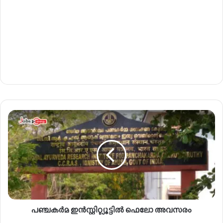
പ
ഞ്ച
ക
ർ
മ
ഇ
ൻ
സ്റ്റി
റ്റ്യൂ
പഞ്ചകർമ ഇൻസ്റ്റിറ്റ്യൂട്ടിൽ ഫെലോ അവസരം
ട്ടി
ൽ