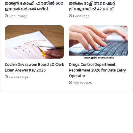
ൾ
ഇന്ത്യൻ കോഫി ഹൗസിൽ 600
ഇൻകം ടാക്സ് അപൈലറ്റ്
ജനറൽ വർക്കർ ഒഴിവ്
ട്രിബ്യൂണലിൽ 42 ഒഴിവ്
5 hours ago
1 week ago
Cochin Devaswom Board LD Clerk
Drugs Control Department
Exam Answer Key 2026
Recruitment 2026 for Data Entry
Operator
2 weeks ago
May 18, 2026