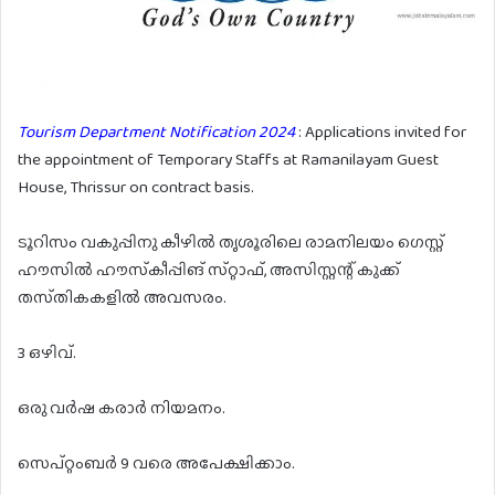
Tourism Department Notification 2024
: Applications invited for
the appointment of Temporary Staffs at Ramanilayam Guest
House, Thrissur on contract basis.
ടൂറിസം വകുപ്പിനു കീഴിൽ തൃശൂരിലെ രാമനിലയം ഗെസ്റ്റ്
ഹൗസിൽ ഹൗസ്‌കീപ്പിങ് സ്‌റ്റാഫ്, അസിസ്റ്റന്റ് കുക്ക്
തസ്‌തികകളിൽ അവസരം.
3 ഒഴിവ്.
ഒരു വർഷ കരാർ നിയമനം.
സെപ്റ്റംബർ 9 വരെ അപേക്ഷിക്കാം.