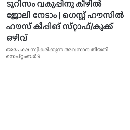
ടൂറിസം വകുപ്പിനു കീഴിൽ
ജോലി നേടാം | ഗെസ്റ്റ് ഹൗസിൽ
ഹൗസ് കീപ്പിങ് സ്‌റ്റാഫ്/കുക്ക്
ഒഴിവ്
അപേക്ഷ സ്വീകരിക്കുന്ന അവസാന തീയതി :
സെപ്റ്റംബർ 9