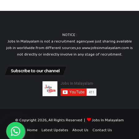
A
n
a
l
y
NOTICE :
s
Jobs In Malayalam is not a recruitment agency.we just sharing available
t
job in worldwide from different sources,so www.jobsinmalayalam.com is
not directly or indirectly involve in any stage of recruitment.
Subscribe to our channel
© Copyright 2026, All Rights Reserved |
Jobs In Malayalam
Home
Latest Updates
About Us
Contact Us