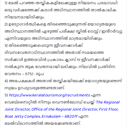
1) മേൽ പറഞ്ഞ തസ്തികകളിലേക്കുള്ള നിയമനം പരമാവധി
ഒരു വർഷത്തേക്ക് കരാർ അടിസ്ഥാനത്തിൽ താൽകാലിക
നിയമനമായിരിക്കും.
2) ഉദ്യോഗാർത്ഥികളെ തിരഞ്ഞെടുക്കുന്നത് യോഗ്യതയുടെ
അടിസ്ഥാനത്തിൽ എഴുത്ത് പരീക്ഷ/ സ്കിൽ ടെസ്റ്റ് / ഇൻ്റർവ്യു
എന്നിവയുടെ അടിസ്ഥാനത്തിൽ മാത്രമായിരിക്കും.
3) തിരഞ്ഞെടുക്കപ്പെടുന്ന ജീവനക്കാർക്ക്
ദിവസവേതനാടിസ്ഥാനത്തിൽ അതാത് സമയത്തെ
സർക്കാർ ഉത്തരവിൻ പ്രകാരം ക്ലാസ് IV ജീവനക്കാർക്ക്
നൽകുന്ന തുക വേതനമായി ലഭിക്കും. നിലവിൽ പ്രതിദിന
വേതനം – 675/- രൂപ
4) അപേക്ഷകർ അതാത് തസ്തികയിലേക്ക് യോഗ്യതയുണ്ടെന്ന്
സ്വയം ഉറപ്പുവരുത്തേണ്ടതാണ്.
5)
https://www.keralatourism.org/recruitments
എന്ന
വെബ്സൈറ്റിൽ നിന്നും ഡൌൺലോഡ് ചെയ്ത്
‘The Regional
Joint Director, Office of the Regional Joint Director, First Floor,
Boat Jetty Complex, Ernakulam – 682011’
എന്ന
മേൽവിലാസത്തിൽ അയക്കേണ്ടതാണ്.