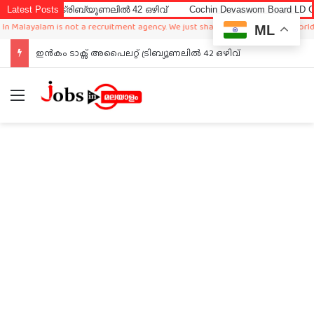
 ട്രിബ്യൂണലിൽ 42 ഒഴിവ്
Latest Posts
Cochin Devaswom Board LD Clerk Exam A
alam is not a recruitment agency. We just sharing available job in worldwide fr
ML
ഇൻകം ടാക്സ് അപൈലറ്റ് ട്രിബ്യൂണലിൽ 42 ഒഴിവ്
Menu