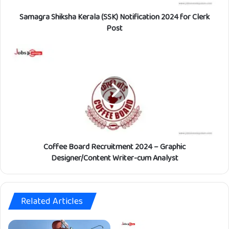
h
Samagra Shiksha Kerala (SSK) Notification 2024 for Clerk
i
k
Post
s
h
C
a
o
K
f
e
f
r
e
a
e
l
B
a
o
(
a
S
Coffee Board Recruitment 2024 – Graphic
r
S
d
Designer/Content Writer-cum Analyst
K
R
)
e
N
c
o
Related Articles
r
t
u
i
i