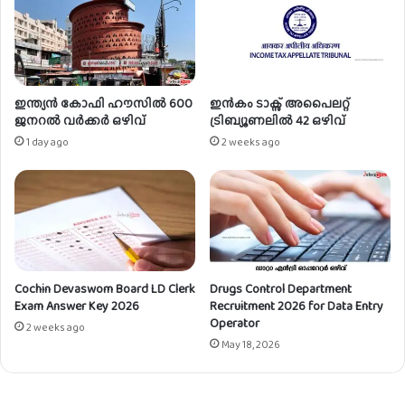
f
t
i
m
c
e
a
n
t
t
i
2
ഇന്ത്യൻ കോഫി ഹൗസിൽ 600
ഇൻകം ടാക്സ് അപൈലറ്റ്
o
0
ജനറൽ വർക്കർ ഒഴിവ്
ട്രിബ്യൂണലിൽ 42 ഒഴിവ്
n
2
1 day ago
2 weeks ago
2
4
0
–
2
G
4
r
f
a
o
p
r
h
C
Cochin Devaswom Board LD Clerk
Drugs Control Department
i
Exam Answer Key 2026
Recruitment 2026 for Data Entry
l
c
Operator
e
D
2 weeks ago
r
May 18, 2026
e
k
s
P
i
o
g