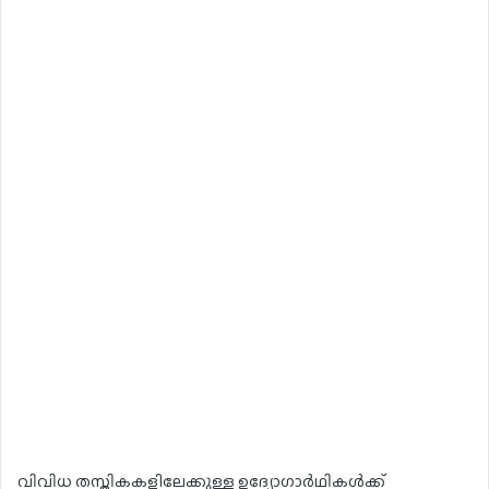
വിവിധ തസ്തികകളിലേക്കുള്ള ഉദ്യോഗാർഥികൾക്ക്