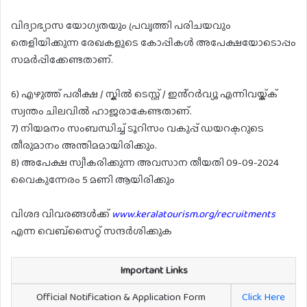
വിദ്യാഭ്യാസ യോഗ്യതയും പ്രവൃത്തി പരിചയവും
തെളിയിക്കുന്ന രേഖകളുടെ കോപ്പികൾ അപേക്ഷയോടൊപ്പം
സമർപ്പിക്കേണ്ടതാണ്.
6) എഴുത്ത് പരീക്ഷ / സ്കിൽ ടെസ്റ്റ് / ഇൻ്റർവ്യൂ എന്നിവയ്ക്ക്
സ്വന്തം ചിലവിൽ ഹാജരാകേണ്ടതാണ്.
7) നിയമനം സംബന്ധിച്ച് ടൂറിസം വകുപ്പ് ഡയറക്ടറുടെ
തീരുമാനം അന്തിമമായിരിക്കും.
8) അപേക്ഷ സ്വീകരിക്കുന്ന അവസാന തീയതി 09-09-2024
വൈകുന്നേരം 5 മണി ആയിരിക്കും
വിശദ വിവരങ്ങൾക്ക്
www.keralatourism.org/recruitments
എന്ന വെബ്സൈറ്റ് സന്ദർശിക്കുക
Important Links
Official Notification & Application Form
Click Here