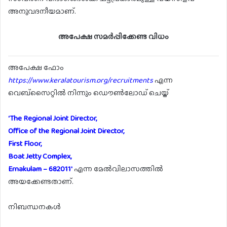
അനുവദനീയമാണ്.
അപേക്ഷ സമർപ്പിക്കേണ്ട വിധം
അപേക്ഷ ഫോം
https://www.keralatourism.org/recruitments
എന്ന
വെബ്സൈറ്റിൽ നിന്നും ഡൌൺലോഡ് ചെയ്ത്
‘The Regional Joint Director,
Office of the Regional Joint Director,
First Floor,
Boat Jetty Complex,
Ernakulam – 682011′
എന്ന മേൽവിലാസത്തിൽ
അയക്കേണ്ടതാണ്.
നിബന്ധനകൾ