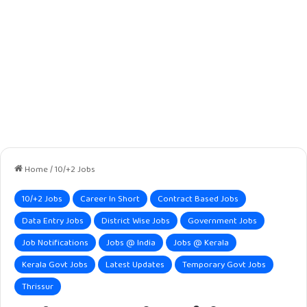
Home
/
10/+2 Jobs
10/+2 Jobs
Career In Short
Contract Based Jobs
Data Entry Jobs
District Wise Jobs
Government Jobs
Job Notifications
Jobs @ India
Jobs @ Kerala
Kerala Govt Jobs
Latest Updates
Temporary Govt Jobs
Thrissur