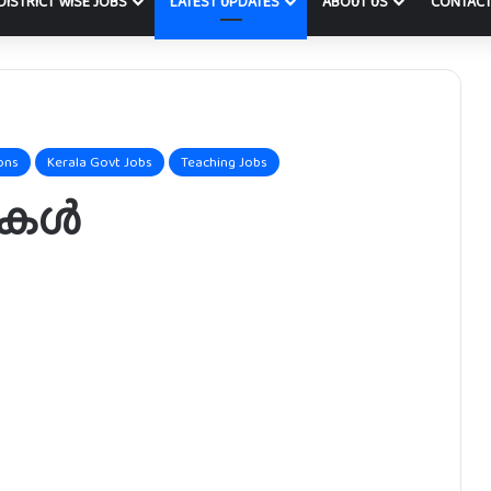
DISTRICT WISE JOBS
LATEST UPDATES
ABOUT US
CONTACT
ons
Kerala Govt Jobs
Teaching Jobs
ുകൾ