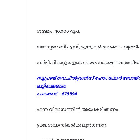
ശമ്പളം : 10,000 രൂപ.
യോഗ്യത : ബി.എഡ് , മൂന്നു വർഷത്തെ പ്രവൃത്ത
സർട്ടിഫിക്കറ്റുകളുടെ സ്വയം സാക്ഷ്യപ്പെടുത്ത
സൂപ്രണ്ട് ഗവ.ചിൽഡ്രൻസ് ഹോം ഫോർ ബോയ്സ
മുട്ടികുളങ്ങര,
പാലക്കാട് – 678594
എന്ന വിലാസത്തിൽ അപേക്ഷിക്കണം.
പ്രദേശവാസികൾക്ക് മുൻഗണന.