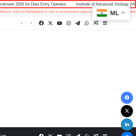
ata Entry Operator
Institute of Advanced Virology (IAV) Notification 202
In Malayalam is not a recruitment agency. We just sharing available job in world
ML
Facebook
X
YouTube
Instagram
Telegram
WhatsApp
Random Article
Sidebar
F
X
L
M