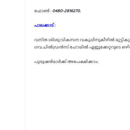
ഫോൺ :
0480-2816270.
പാലക്കാട് :
വനിത ശിശു വികസന വകുപ്പിനുകീഴിൽ മുട്ടികു
ഗവ.ചിൽഡ്രൻസ് ഹോമിൽ എജുക്കേറ്ററുടെ ഒഴിവു
പുരുഷൻമാർക്ക് അപേക്ഷിക്കാം.