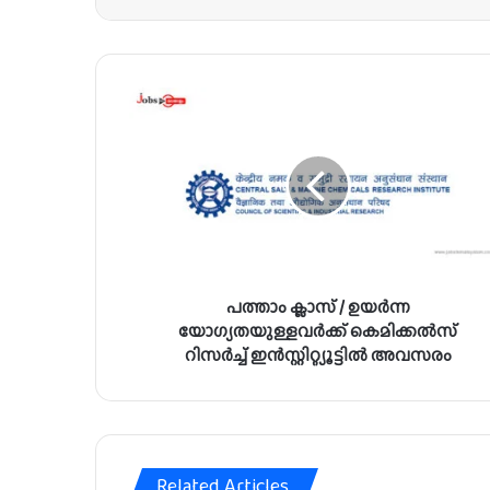
പ
ത്താം
ക്ലാ
സ്
/
ഉ
യ
ർ
ന്ന
പത്താം ക്ലാസ് / ഉയർന്ന
യോ
ഗ്യ
യോഗ്യതയുള്ളവർക്ക് കെമിക്കൽസ്
ത
റിസർച്ച് ഇൻസ്റ്റിറ്റ്യൂട്ടിൽ അവസരം
യു
ള്ള
വ
ർ
ക്ക്
Related Articles
കെ