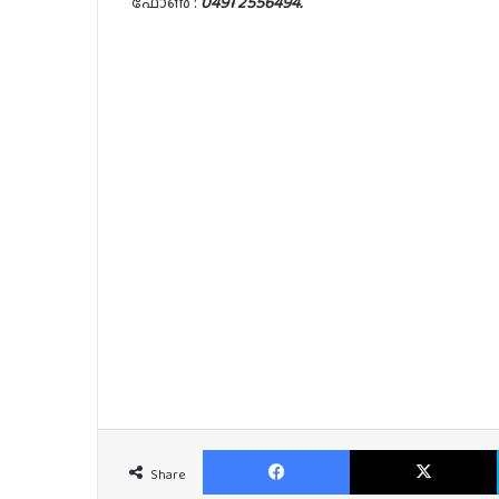
ഫോൺ :
0491 2556494.
Facebook
Share