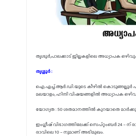
തൃശൂർ,പാലക്കാട് ജില്ലകളിലെ അധ്യാപക ഒഴിവു
തൃശ്ശൂർ :
ഐ.എച്ച്.ആർ.ഡി.യുടെ കീഴിൽ കൊടുങ്ങല്ലൂർ
മലയാളം, ഹിന്ദി വിഷയങ്ങളിൽ അധ്യാപക ഒഴിവുണ
യോഗ്യത : 50 ശതമാനത്തിൽ കുറയാതെ മാർക്കുള്ള
ഇംഗ്ലീഷ് വിഭാഗത്തിലേക്ക് സെപ്റ്റംബർ 24 – ന് ര
രാവിലെ 10 – നുമാണ് അഭിമുഖം.