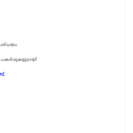
ിപരിചയം.
ിയ പകർപ്പുകളുമായി
്,