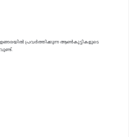
ളങ്ങരയിൽ പ്രവർത്തിക്കുന്ന ആൺകുട്ടികളുടെ
ണ്ട്.