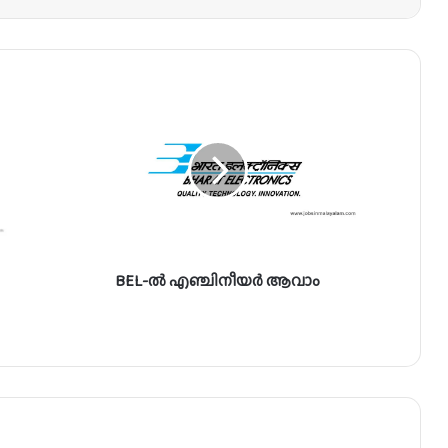
B
E
L
-
ൽ
എ
ഞ്ചി
നീ
യ
BEL-ൽ എഞ്ചിനീയർ ആവാം
ർ
ആ
വാം