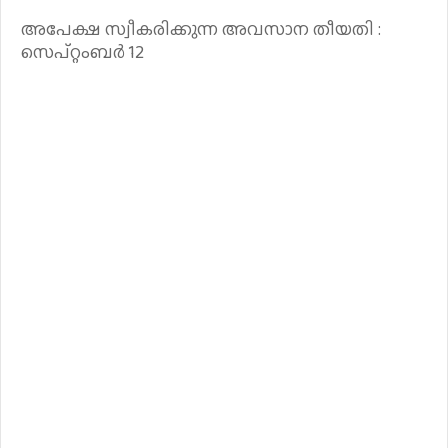
അപേക്ഷ സ്വീകരിക്കുന്ന അവസാന തീയതി :
സെപ്റ്റംബർ 12