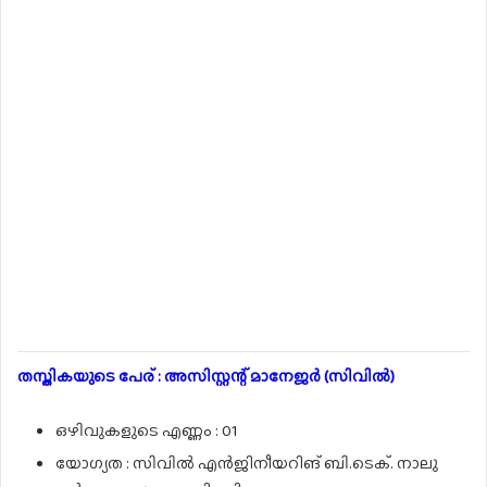
തസ്തികയുടെ പേര് : അസിസ്റ്റന്റ് മാനേജർ (സിവിൽ)
ഒഴിവുകളുടെ എണ്ണം : 01
യോഗ്യത : സിവിൽ എൻജിനീയറിങ് ബി.ടെക്. നാലു