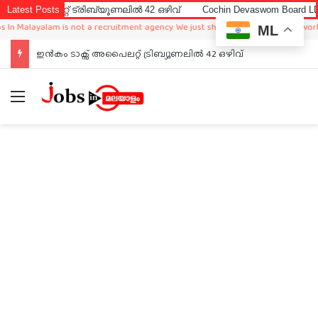
ലറ്റ് ട്രിബ്യൂണലിൽ 42 ഒഴിവ്
Latest Posts
Cochin Devaswom Board LD Clerk E
alayalam is not a recruitment agency. We just sharing available job in worldwide
ML
ഇൻകം ടാക്സ് അപൈലറ്റ് ട്രിബ്യൂണലിൽ 42 ഒഴിവ്
Menu