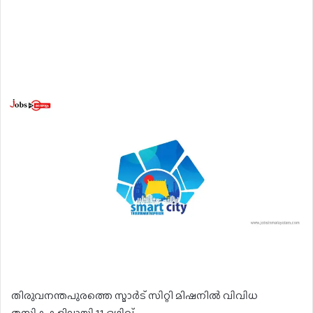
തിരുവനന്തപുരത്തെ സ്മാർട് സിറ്റി മിഷനിൽ വിവിധ