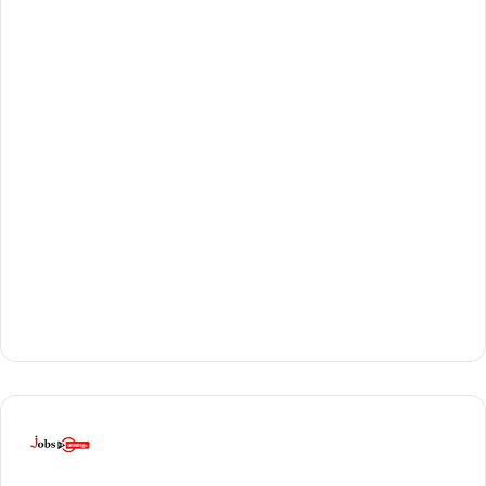
നാ
ഷ
ണ