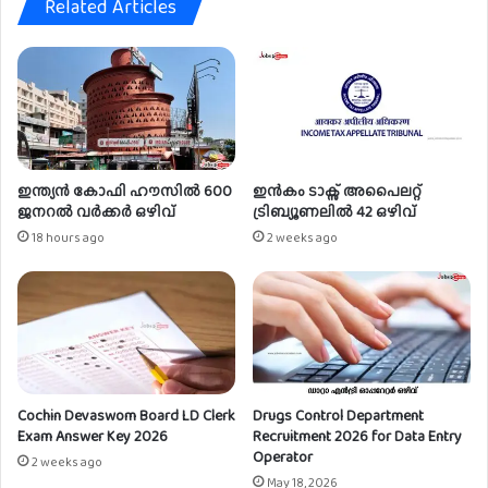
Related Articles
ർ
ഒ
ഴി
വ്
ഇന്ത്യൻ കോഫി ഹൗസിൽ 600
ഇൻകം ടാക്സ് അപൈലറ്റ്
ജനറൽ വർക്കർ ഒഴിവ്
ട്രിബ്യൂണലിൽ 42 ഒഴിവ്
18 hours ago
2 weeks ago
Cochin Devaswom Board LD Clerk
Drugs Control Department
Exam Answer Key 2026
Recruitment 2026 for Data Entry
Operator
2 weeks ago
May 18, 2026