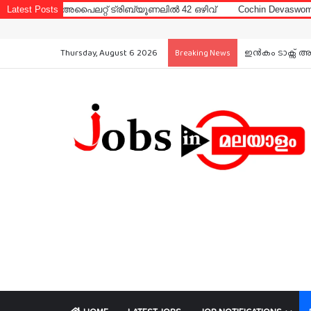
ൈലറ്റ് ട്രിബ്യൂണലിൽ 42 ഒഴിവ്
Latest Posts
Cochin Devaswom Board LD Clerk
Thursday, August 6 2026
ഇൻകം ടാക്സ് അ
Breaking News