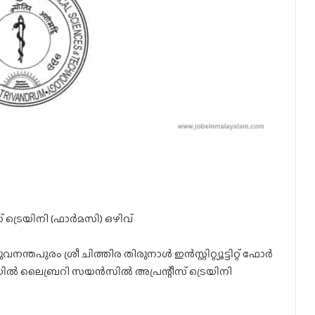
റീസ് ട്രെയിനി (ഫാർമസി) ഒഴിവ്
നന്തപുരം ശ്രീ ചിത്തിര തിരുനാൾ ഇൻസ്റ്റിറ്റ്യൂട്ടിറ്റ് ഫോർ
ലൈബ്രറി സയൻസിൽ അപ്രന്റീസ് ട്രെയിനി