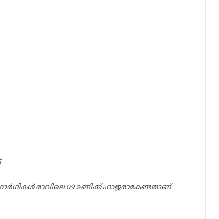
്
ദ്യോഗാർഥികൾ രാവിലെ 09 മണിക്ക് ഹാജരാകേണ്ടതാണ്.