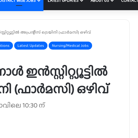
DISTRICT WISE JOBS
LATEST UPDATES
ABOUT US
CONTACT
്റിറ്റ്യൂട്ടിൽ അപ്രന്റീസ് ട്രെയിനി (ഫാർമസി) ഒഴിവ്
ations
Latest Updates
Nursing/Medical Jobs
ൾ ഇൻസ്റ്റിറ്റ്യൂട്ടിൽ
ിനി (ഫാർമസി) ഒഴിവ്
ാവിലെ 10:30 ന്