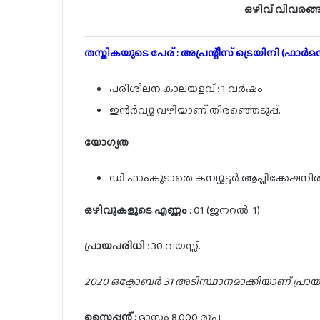
ഒഴിവ് വിവരങ്
തസ്തികയുടെ പേര് : അപ്രന്റീസ് ട്രെയിനി (ഫാർമ
പരിശീലന കാലയളവ് : 1 വർഷം
ഇന്റർവ്യൂ വഴിയാണ് തിരഞ്ഞെടുപ്പ്.
യോഗ്യത
ഡി.ഫാംകൂടാതെ കമ്പ്യൂട്ടർ ആപ്ലിക്കേഷന
ഒഴിവുകളുടെ എണ്ണം
: 01 (ജനറൽ-1)
പ്രായപരിധി
: 30 വയസ്സ്.
2020 ഒക്ടോബർ 31 അടിസ്ഥാനമാക്കിയാണ് പ്രായപ
സ്റ്റൈപ്പന്റ് :
മാസം 8,000 രൂപ