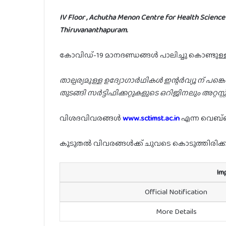
IV Floor , Achutha Menon Centre for Health Science 
Thiruvananthapuram.
കോവിഡ്-19 മാനദണ്ഡങ്ങൾ പാലിച്ചു കൊണ്ടുള്
താല്പര്യമുള്ള ഉദ്യോഗാർഥികൾ ഇന്റർവ്യൂ ന് പങ്
തുടങ്ങി സർട്ടിഫിക്കറ്റുകളുടെ ഒറിജിനലും അറ്റസ്
വിശദവിവരങ്ങൾ
www.sctimst.ac.in
എന്ന വെബ്സ
കൂടുതൽ വിവരങ്ങൾക്ക് ചുവടെ കൊടുത്തിരിക്കുന്
Im
Official Notification
More Details