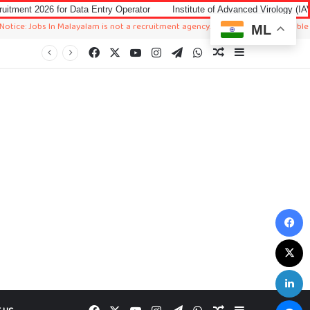
 Data Entry Operator
Institute of Advanced Virology (IAV) Notification 2
In Malayalam is not a recruitment agency. We just sharing available job in worl
ML
Facebook
X
YouTube
Instagram
Telegram
WhatsApp
Random Article
Sidebar
F
X
L
M