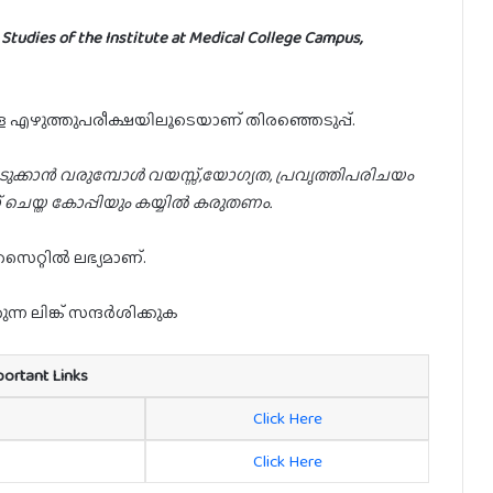
Studies of the Institute at Medical College Campus,
ള എഴുത്തുപരീക്ഷയിലൂടെയാണ് തിരഞ്ഞെടുപ്പ്.
കെടുക്കാൻ വരുമ്പോൾ വയസ്സ്,യോഗ്യത, പ്രവൃത്തിപരിചയം
റ്റ് ചെയ്ത കോപ്പിയും കയ്യിൽ കരുതണം.
ൈറ്റിൽ ലഭ്യമാണ്.
ന ലിങ്ക് സന്ദർശിക്കുക
portant Links
Click Here
Click Here