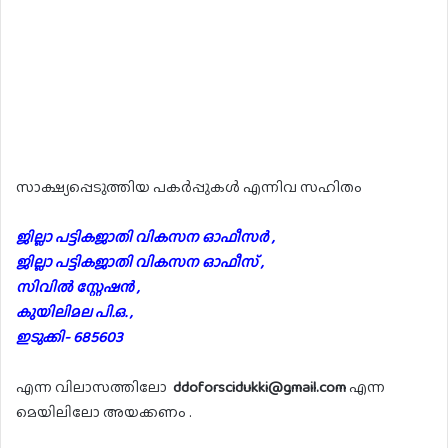
സാക്ഷ്യപ്പെടുത്തിയ പകർപ്പുകൾ എന്നിവ സഹിതം
ജില്ലാ പട്ടികജാതി വികസന ഓഫീസർ ,
ജില്ലാ പട്ടികജാതി വികസന ഓഫീസ് ,
സിവിൽ സ്റ്റേഷൻ ,
കുയിലിമല പി.ഒ. ,
ഇടുക്കി- 685603
എന്ന വിലാസത്തിലോ
ddoforscidukki@gmail.com
എന്ന
മെയിലിലോ അയക്കണം .