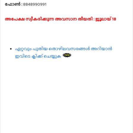
ഫോൺ :
8848990991
അപേക്ഷ സ്വീകരിക്കുന്ന അവസാന തീയതി : ജൂലായ് 18
ഏറ്റവും പുതിയ തൊഴിലവസരങ്ങൾ അറിയാൻ
ഇവിടെ ക്ലിക്ക് ചെയ്യുക