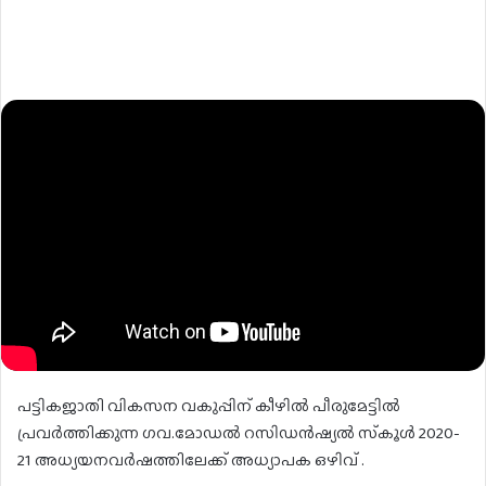
പട്ടികജാതി വികസന വകുപ്പിന് കീഴിൽ പീരുമേട്ടിൽ
പ്രവർത്തിക്കുന്ന ഗവ.മോഡൽ റസിഡൻഷ്യൽ സ്‌കൂൾ 2020-
21 അധ്യയനവർഷത്തിലേക്ക് അധ്യാപക ഒഴിവ് .