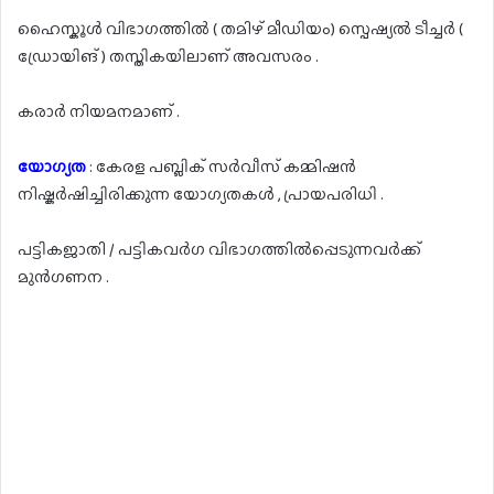
ഹൈസ്കൂൾ വിഭാഗത്തിൽ ( തമിഴ് മീഡിയം) സ്പെഷ്യൽ ടീച്ചർ (
ഡ്രോയിങ് ) തസ്തികയിലാണ് അവസരം .
കരാർ നിയമനമാണ് .
യോഗ്യത
: കേരള പബ്ലിക് സർവീസ് കമ്മിഷൻ
നിഷ്കർഷിച്ചിരിക്കുന്ന യോഗ്യതകൾ , പ്രായപരിധി .
പട്ടികജാതി / പട്ടികവർഗ വിഭാഗത്തിൽപ്പെടുന്നവർക്ക്
മുൻഗണന .