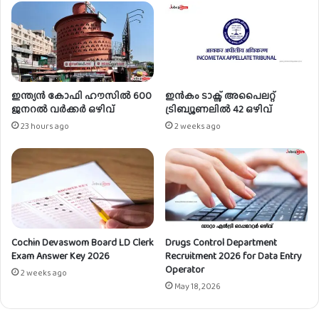
അ
പേ
ക്ഷ
ക്ഷ
ണി
ച്ചു
ഇന്ത്യൻ കോഫി ഹൗസിൽ 600
ഇൻകം ടാക്സ് അപൈലറ്റ്
ജനറൽ വർക്കർ ഒഴിവ്
ട്രിബ്യൂണലിൽ 42 ഒഴിവ്
23 hours ago
2 weeks ago
Cochin Devaswom Board LD Clerk
Drugs Control Department
Exam Answer Key 2026
Recruitment 2026 for Data Entry
Operator
2 weeks ago
May 18, 2026