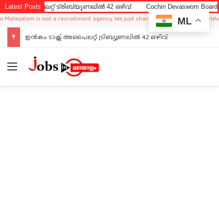
അപൈലറ്റ് ട്രിബ്യൂണലിൽ 42 ഒഴിവ്
Latest Posts
Cochin Devaswom Board LD Cler
ayalam is not a recruitment agency. We just sharing available job in worldwide f
ML
ഇൻകം ടാക്സ് അപൈലറ്റ് ട്രിബ്യൂണലിൽ 42 ഒഴിവ്
Menu