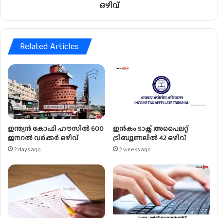
ളി
ഒഴിവ്
ൽ
സെ
ക്യൂ
Related Articles
രി
റ്റി
ഗാ
ർ
ഡ്
ഒ
ഴി
വ്
ഇന്ത്യൻ കോഫി ഹൗസിൽ 600
ഇൻകം ടാക്സ് അപൈലറ്റ്
ജനറൽ വർക്കർ ഒഴിവ്
ട്രിബ്യൂണലിൽ 42 ഒഴിവ്
2 days ago
2 weeks ago