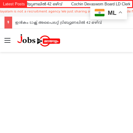
രിബ്യൂണലിൽ 42 ഒഴിവ്
Latest Posts
Cochin Devaswom Board LD Clerk Exam Answ
is not a recruitment agency. We just sharing available job in worldwide from dif
ML
ഇൻകം ടാക്സ് അപൈലറ്റ് ട്രിബ്യൂണലിൽ 42 ഒഴിവ്
Menu