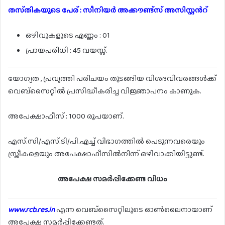
തസ്‌തികയുടെ പേര് : സീനിയർ അക്കൗണ്ട്സ് അസിസ്റ്റൻറ്
ഒഴിവുകളുടെ എണ്ണം : 01
പ്രായപരിധി : 45 വയസ്സ്.
യോഗ്യത , പ്രവൃത്തി പരിചയം തുടങ്ങിയ വിശദവിവരങ്ങൾക്ക്
വെബ്സൈറ്റിൽ പ്രസിദ്ധീകരിച്ച വിജ്ഞാപനം കാണുക.
അപേക്ഷാഫീസ് : 1000 രൂപയാണ്.
എസ്.സി/എസ്.ടി/പി.എച്ച് വിഭാഗത്തിൽ പെടുന്നവരെയും
സ്ത്രീകളെയും അപേക്ഷാഫീസിൽനിന്ന് ഒഴിവാക്കിയിട്ടുണ്ട്.
അപേക്ഷ സമർപ്പിക്കേണ്ട വിധം
www.rcb.res.in
എന്ന വെബ്സൈറ്റിലൂടെ ഓൺലൈനായാണ്
അപേക്ഷ സമർപ്പിക്കേണ്ടത്.