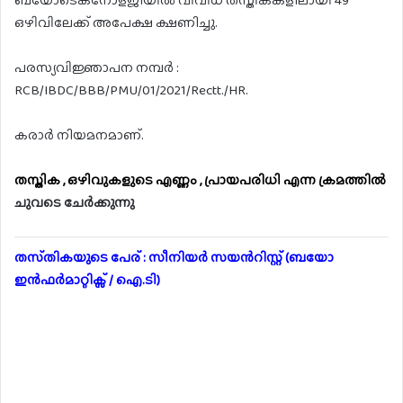
ബയോടെക്നോളജിയിൽ വിവിധ തസ്തികകളിലായി 49
ഒഴിവിലേക്ക് അപേക്ഷ ക്ഷണിച്ചു.
പരസ്യവിജ്ഞാപന നമ്പർ :
RCB/IBDC/BBB/PMU/01/2021/Rectt./HR.
കരാർ നിയമനമാണ്.
തസ്തിക , ഒഴിവുകളുടെ എണ്ണം , പ്രായപരിധി എന്ന ക്രമത്തിൽ
ചുവടെ ചേർക്കുന്നു
തസ്‌തികയുടെ പേര് : സീനിയർ സയൻറിസ്റ്റ് (ബയോ
ഇൻഫർമാറ്റിക്സ് / ഐ.ടി)