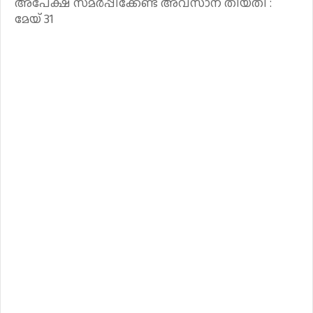
അപേക്ഷ സമർപ്പിക്കേണ്ട് അവസാന തീയതി :
മേയ് 31