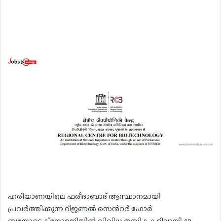
ഹരിയാണയിലെ ഫരീദാബാദ് ആസ്ഥാനമായി
പ്രവർത്തിക്കുന്ന റീജണൽ സെൻറർ ഫോർ