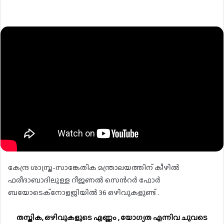
കേന്ദ്ര ശാസ്ത്ര-സാങ്കേതിക മന്ത്രാലയത്തിന് കീഴിൽ
ഫരീദാബാദിലുള്ള റീജണൽ സെൻറർ ഫോർ
ബയോടെക്നോളജിയിൽ 36 ഒഴിവുകളുണ്ട് .
തസ്തിക, ഒഴിവുകളുടെ എണ്ണം , യോഗ്യത എന്നിവ ചുവടെ