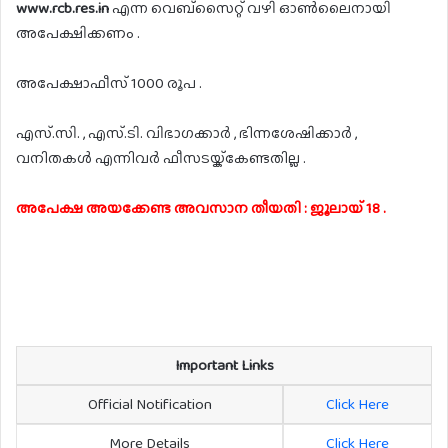
www.rcb.res.in
എന്ന വെബ്സൈറ്റ് വഴി ഓൺലൈനായി
അപേക്ഷിക്കണം .
അപേക്ഷാഫീസ് 1000 രൂപ .
എസ്.സി. , എസ്.ടി. വിഭാഗക്കാർ , ഭിന്നശേഷിക്കാർ ,
വനിതകൾ എന്നിവർ ഫീസടയ്ക്കേണ്ടതില്ല .
അപേക്ഷ അയക്കേണ്ട അവസാന തീയതി : ജൂലായ് 18 .
Important Links
Official Notification
Click Here
More Details
Click Here