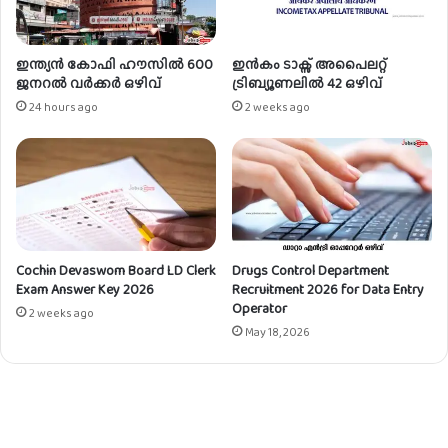
ൽ
വേ
യി
ഇന്ത്യൻ കോഫി ഹൗസിൽ 600
ഇൻകം ടാക്സ് അപൈലറ്റ്
ൽ
ജനറൽ വർക്കർ ഒഴിവ്
ട്രിബ്യൂണലിൽ 42 ഒഴിവ്
അ
24 hours ago
2 weeks ago
പ്ര
ൻ
റി
സ്
ഒ
ഴി
വു
ക
Cochin Devaswom Board LD Clerk
Drugs Control Department
Exam Answer Key 2026
Recruitment 2026 for Data Entry
ൾ
Operator
2 weeks ago
May 18, 2026