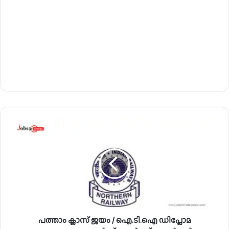
പ
ത്താം
ക്ലാ
സ്
ജ
യം
/
ഐ
.
പത്താം ക്ലാസ് ജയം / ഐ.ടി.ഐ ഡിപ്ലോമ
ടി