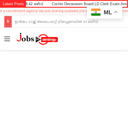
ിൽ 42 ഒഴിവ്
Latest Posts
Cochin Devaswom Board LD Clerk Exam Answer Key 202
uitment agency. We just sharing available job in worldwide from different source
ML
Cochin Devaswom Board LD Clerk Exam Answer Key 2026
Menu