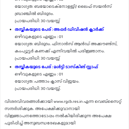
യോഗ്യത: ബയോടെക്നോളജി/ ലൈഫ് സയൻസ്
ബ്രാഞ്ചിൽ ബിരുദം.
പ്രായപരിധി: 30 വയസ്സ്
തസ്തികയുടെ പേര് : അപ്പർ ഡിവിഷൻ ക്ലാർക്ക്
ഒഴിവുകളുടെ എണ്ണം : 01
യോഗ്യത: ബിരുദം. ഫിനാൻസ് ആൻഡ് അക്കൗണ്ട്സ്,
കംപ്യൂട്ടർ കണക്ക് എന്നിവയിൽ പരിജ്ഞാനം.
പ്രായപരിധി: 30 വയസ്സ്
തസ്തികയുടെ പേര് : മൾട്ടി ടാസ്‌കിങ് സ്റ്റാഫ്
ഒഴിവുകളുടെ എണ്ണം : 01
യോഗ്യത: പത്താം ക്ലാസ് വിജയം.
പ്രായപരിധി: 30 വയസ്സ്.
വിശദവിവരങ്ങൾക്കായി www.rgcb.res.in എന്ന വെബ്‌സൈറ്റ്
സന്ദർശിക്കുക. അപേക്ഷിക്കുവാനായി
വിജ്ഞാപനത്തോടോപ്പം നൽകിയിരിക്കുന്ന അപേക്ഷ
പൂരിപ്പിച്ച് അനുബന്ധരേഖകളുമായി