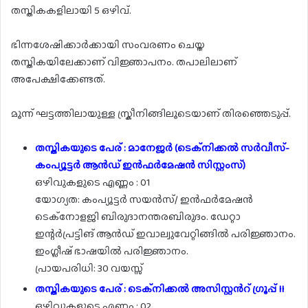
തസ്തികകളിലായി 5 ഒഴിവ്.
ഭിന്നശേഷിക്കാർക്കായി സംവരണം ചെയ്ത
തസ്തികയിലേക്കാണ് വിജ്ഞാപനം. തപാലിലാണ്
അപേക്ഷിക്കേണ്ടത്.
മൂന്ന് ഘട്ടത്തിലായുള്ള സ്ക്രീനിങ്ങിലൂടെയാണ് തിരഞ്ഞെടുപ്പ്.
തസ്തികയുടെ പേര് : മാനേജർ (ടെക്‌നിക്കൽ സർവീസ്-
കംപ്യൂട്ടർ ആൻഡ് ഇൻഫർമേഷൻ സിസ്റ്റംസ്‌)
ഒഴിവുകളുടെ എണ്ണം : 01
യോഗ്യത: കംപ്യൂട്ടർ സയൻസ്/ ഇൻഫർമേഷൻ
ടെക്നോളജി ബിരുദാനന്തരബിരുദം. ഡേറ്റാ
ഇന്റർപ്രട്ടിങ് ആൻഡ് ‌ഇവാല്വുവേറ്റിങ്ങിൽ പരിജ്ഞാനം.
ഇംഗ്ലീഷ് ഭാഷയിൽ പരിജ്ഞാനം.
പ്രായപരിധി: 30 വയസ്സ്
തസ്തികയുടെ പേര് : ടെക്‌നിക്കൽ അസിസ്റ്റൻറ് ഗ്രൂപ്പ് II
ഒഴിവുകളുടെ എണ്ണം : 02