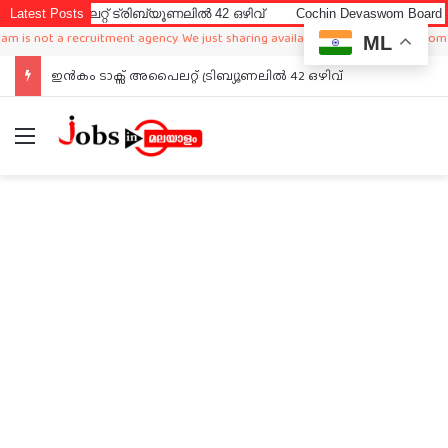
ലറ്റ് ട്രിബ്യൂണലിൽ 42 ഒഴിവ്
Latest Posts
Cochin Devaswom Board LD Clerk E
ot a recruitment agency. We just sharing available job in worldwide from differe
ML
ഇൻകം ടാക്സ് അപൈലറ്റ് ട്രിബ്യൂണലിൽ 42 ഒഴിവ്
Menu