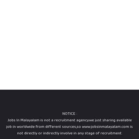
NOTICE :
Jobs In Malayalam is not a recruitment agency.we just sharing available
job in worldwide from different sources,so www.jobsinmalayalam.com is
not directly or indirectly involve in any stage of recruitment.