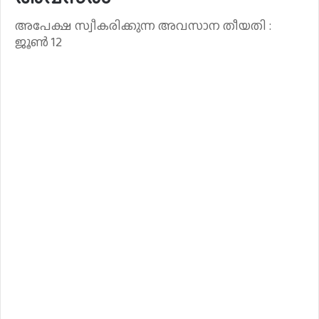
അപേക്ഷ സ്വീകരിക്കുന്ന അവസാന തീയതി :
ജൂൺ 12