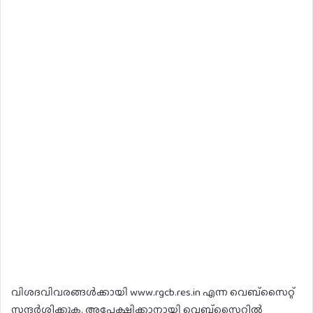
വിശദവിവരങ്ങൾക്കായി www.rgcb.res.in എന്ന വെബ്സൈറ്റ്
സന്ദർശിക്കുക. അപേക്ഷിക്കാനായി വെബ്സൈറ്റിൽ