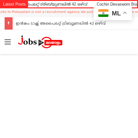
 അപൈലറ്റ് ട്രിബ്യൂണലിൽ 42 ഒഴിവ്
Latest Posts
Cochin Devaswom Board LD Cl
n Malayalam is not a recruitment agency. We just sharing available job in worldw
ML
ഇൻകം ടാക്സ് അപൈലറ്റ് ട്രിബ്യൂണലിൽ 42 ഒഴിവ്
Menu