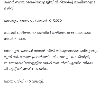
ഫോർ ബയോടെക്നോളജിയിൽ റിസർച്ച് ഓഫീസറുടെ
ഒഴിവ്.
പരസ്യവിജ്ഞാപന നമ്പർ- 01/2020.
തപാൽ വഴിയോ ഇ-മെയിൽ വഴിയോ അപേക്ഷകൾ
സമർപ്പിക്കാം.
യോഗ്യത- ലൈഫ് സയൻസിൽ ബിരുദാനന്തര ബിരുദവും
മൂന്ന് വർഷത്തെ പ്രവർത്തിപരിചയവും. കെമിസ്ട്രി/
ബയോടെക്‌നോളജി/ലൈഫ് സയൻസ് എന്നിവയിലെ
പി.എച്ച്.ഡി.അഭിലഷണീയം.
പ്രായപരിധി- 40 വയസ്സ്.