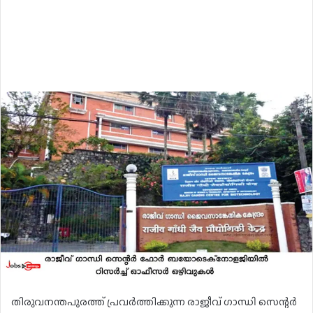
തിരുവനന്തപുരത്ത് പ്രവർത്തിക്കുന്ന രാജീവ് ഗാന്ധി സെന്റർ