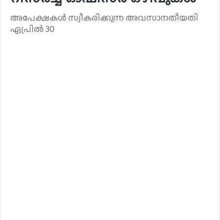
അപേക്ഷകൾ സ്വീകരിക്കുന്ന അവസാനതീയതി
ഏപ്രിൽ 30