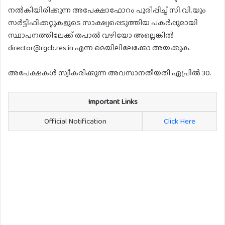
നൽകിയിരിക്കുന്ന അപേക്ഷാഫോറം പൂരിപ്പിച്ച് സി.വി.യും
സർട്ടിഫിക്കറ്റുകളുടെ സാക്ഷ്യപ്പെടുത്തിയ പകർപ്പുമായി
സ്ഥാപനത്തിലേക്ക് തപാൽ വഴിയോ അല്ലെങ്കിൽ
director@rgcb.res.in എന്ന മെയിലിലേക്കോ അയക്കുക.
അപേക്ഷകൾ സ്വീകരിക്കുന്ന അവസാനതീയതി ഏപ്രിൽ 30.
Important Links
Official Notification
Click Here