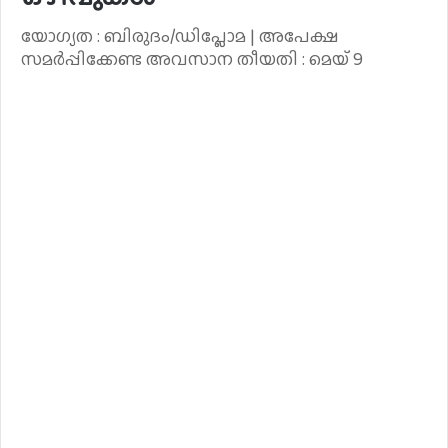
യോഗ്യത : ബിരുദം/ഡിപ്ലോമ | അപേക്ഷ
സമർപ്പിക്കേണ്ട അവസാന തീയതി : മെയ് 9