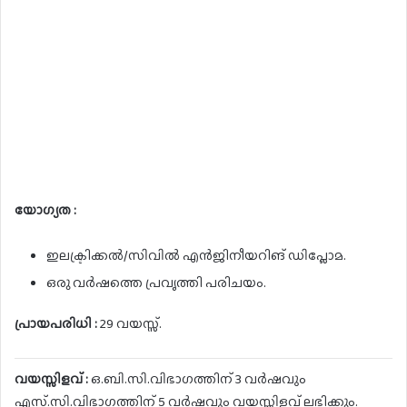
യോഗ്യത :
ഇലക്ട്രിക്കൽ/സിവിൽ എൻജിനീയറിങ് ഡിപ്ലോമ.
ഒരു വർഷത്തെ പ്രവൃത്തി പരിചയം.
പ്രായപരിധി :
29 വയസ്സ്.
വയസ്സിളവ് :
ഒ.ബി.സി.വിഭാഗത്തിന് 3 വർഷവും
എസ്.സി.വിഭാഗത്തിന് 5 വർഷവും വയസ്സിളവ് ലഭിക്കും.