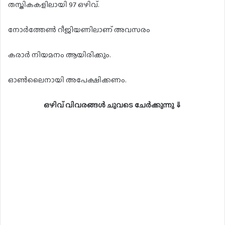
തസ്തികകളിലായി 97 ഒഴിവ്.
നോർത്തേൺ റീജിയണിലാണ് അവസരം
കരാർ നിയമനം ആയിരിക്കും.
ഓൺലൈനായി അപേക്ഷിക്കണം.
ഒഴിവ് വിവരങ്ങൾ ചുവടെ ചേർക്കുന്നു ⇓