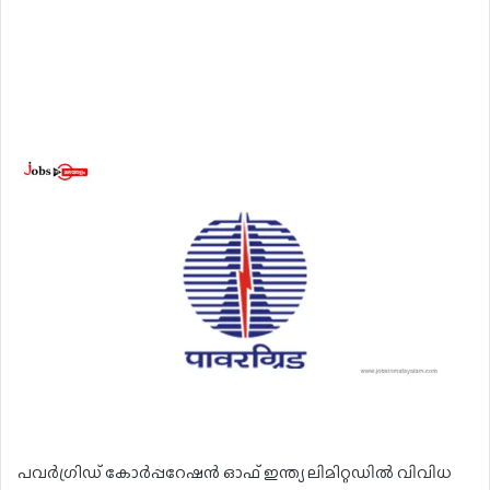
പവർഗ്രിഡ് കോർപ്പറേഷൻ ഓഫ് ഇന്ത്യ ലിമിറ്റഡിൽ വിവിധ