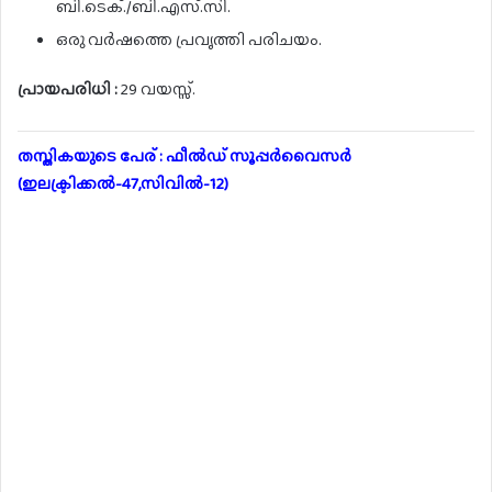
ബി.ടെക്./ബി.എസ്.സി.
ഒരു വർഷത്തെ പ്രവൃത്തി പരിചയം.
പ്രായപരിധി :
29 വയസ്സ്.
തസ്തികയുടെ പേര് : ഫീൽഡ് സൂപ്പർവൈസർ
(ഇലക്ട്രിക്കൽ-47,സിവിൽ-12)