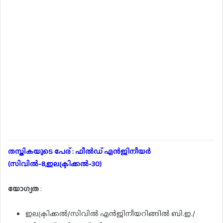
തസ്തികയുടെ പേര് : ഫീൽഡ് എൻജിനീയർ
(സിവിൽ-8,ഇലക്ട്രിക്കൽ-30)
യോഗ്യത
:
ഇലക്ട്രിക്കൽ/സിവിൽ എൻജിനീയറിങ്ങിൽ ബി.ഇ./