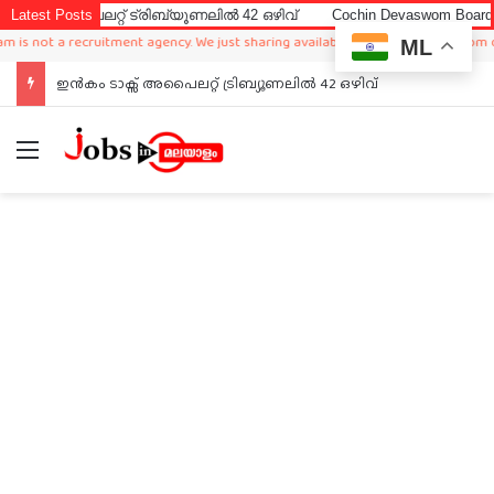
ൈലറ്റ് ട്രിബ്യൂണലിൽ 42 ഒഴിവ്
Latest Posts
Cochin Devaswom Board LD Clerk
ot a recruitment agency. We just sharing available job in worldwide from differe
ML
Cochin Devaswom Board LD Clerk Exam Answer Key 2026
Menu