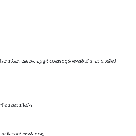
(പി.എസ്.എ.എ)/കംപ്യൂട്ടർ ഓപ്പറേറ്റർ ആൻഡ് പ്രോഗ്രാമിങ്
മെക്കാനിക്-9.
ഷിക്കാൻ അർഹരല്ല.