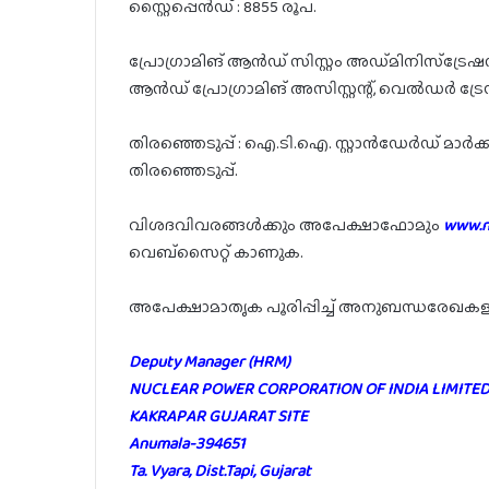
സ്റ്റൈപ്പെൻഡ് : 8855 രൂപ.
പ്രോഗ്രാമിങ് ആൻഡ് സിസ്റ്റം അഡ്മിനിസ്ട്രേഷൻ അ
ആൻഡ് പ്രോഗ്രാമിങ് അസിസ്റ്റന്റ്, വെൽഡർ ട്രേ
തിരഞ്ഞെടുപ്പ് : ഐ.ടി.ഐ. സ്റ്റാൻഡേർഡ് മാർക്ക
തിരഞ്ഞെടുപ്പ്.
വിശദവിവരങ്ങൾക്കും അപേക്ഷാഫോമും
www.np
വെബ്സൈറ്റ് കാണുക.
അപേക്ഷാമാതൃക പൂരിപ്പിച്ച് അനുബന്ധരേഖകള
Deputy Manager (HRM)
NUCLEAR POWER CORPORATION OF INDIA LIMITE
KAKRAPAR GUJARAT SITE
Anumala-394651
Ta. Vyara, Dist.Tapi, Gujarat