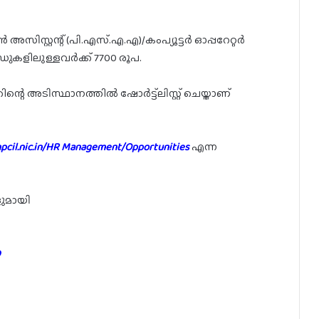
സിസ്റ്റന്റ് (പി.എസ്.എ.എ)/കംപ്യൂട്ടർ ഓപ്പറേറ്റർ
ഡുകളിലുള്ളവർക്ക് 7700 രൂപ.
ിന്റെ അടിസ്ഥാനത്തിൽ ഷോർട്ട്ലിസ്റ്റ് ചെയ്താണ്
cil.nic.in/HR Management/
Opportunities
എന്ന
ുമായി
D