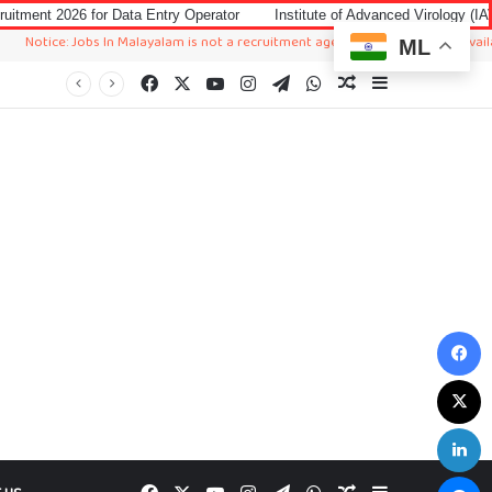
Data Entry Operator
Institute of Advanced Virology (IAV) Notification 20
Jobs In Malayalam is not a recruitment agency. We just sharing available job in 
ML
Facebook
X
YouTube
Instagram
Telegram
WhatsApp
Random Article
Sidebar
F
X
L
M