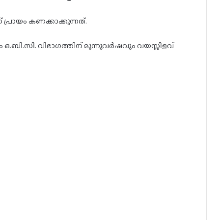
ണ് പ്രായം കണക്കാക്കുന്നത്.
ഒ.ബി.സി. വിഭാഗത്തിന് മൂന്നുവർഷവും വയസ്സിളവ്