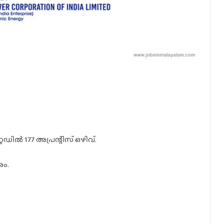
റഡിൽ 177 അപ്രന്റിസ് ഒഴിവ്.
രം.