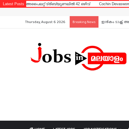
ൈലറ്റ് ട്രിബ്യൂണലിൽ 42 ഒഴിവ്
Latest Posts
Cochin Devaswom Board LD Clerk
Thursday, August 6 2026
ഇൻകം ടാക്സ് അ
Breaking News