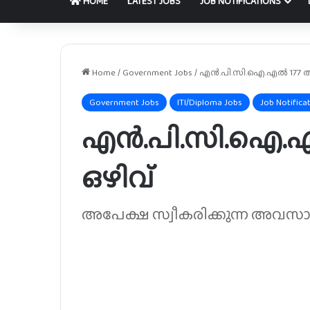
HOME
LATEST JOBS
JOB NOTIFICATIONS
Home
/
Government Jobs
/
എൻ.പി.സി.ഐ.എൽ 177 അപ്
Government Jobs
ITI/Diploma Jobs
Job Notifica
എൻ.പി.സി.ഐ.എൽ
ഒഴിവ്
അപേക്ഷ സ്വീകരിക്കുന്ന അവസാന