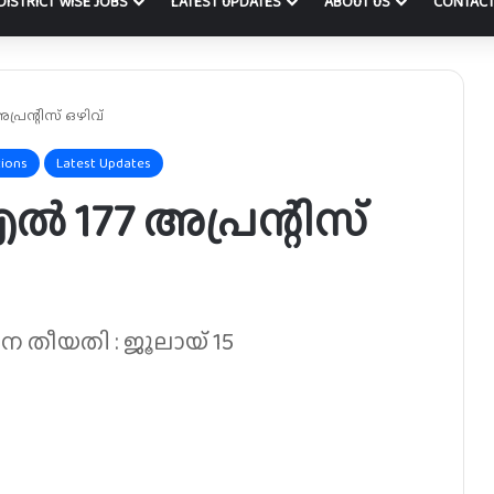
DISTRICT WISE JOBS
LATEST UPDATES
ABOUT US
CONTACT
രന്റിസ് ഒഴിവ്
tions
Latest Updates
 177 അപ്രന്റിസ്
 തീയതി : ജൂലായ് 15