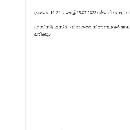
പ്രായം : 14-24 വയസ്സ്. 15.07.2022 തീയതി വെച്ചാ
എസ്.സി/എസ്.ടി. വിഭാഗത്തിന് അഞ്ചുവർഷവും 
ലഭിക്കും.