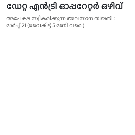
ഡേറ്റ എൻട്രി ഓപ്പറേറ്റർ ഒഴിവ്
അപേക്ഷ സ്വീകരിക്കുന്ന അവസാന തീയതി :
മാർച്ച് 21 (വൈകിട്ട് 5 മണി വരെ )