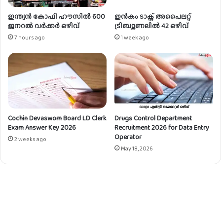
f
o
ഇന്ത്യൻ കോഫി ഹൗസിൽ 600
ഇൻകം ടാക്സ് അപൈലറ്റ്
r
ജനറൽ വർക്കർ ഒഴിവ്
ട്രിബ്യൂണലിൽ 42 ഒഴിവ്
D
7 hours ago
1 week ago
a
t
a
E
n
t
r
Cochin Devaswom Board LD Clerk
Drugs Control Department
y
Exam Answer Key 2026
Recruitment 2026 for Data Entry
O
Operator
p
2 weeks ago
May 18, 2026
e
r
a
t
o
r
c