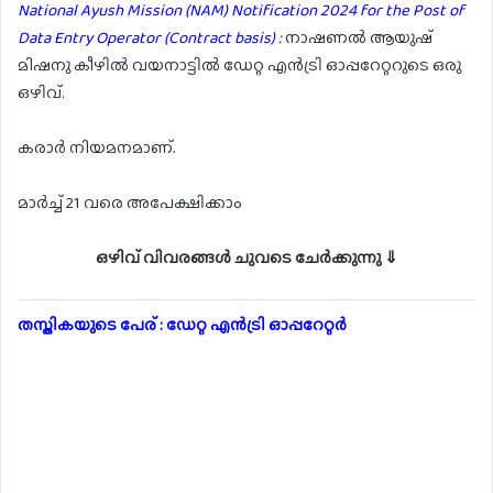
National Ayush Mission (NAM) Notification 2024 for the Post of
Data Entry Operator (Contract basis) :
നാഷണൽ ആയുഷ്
മിഷനു കീഴിൽ വയനാട്ടിൽ ഡേറ്റ എൻട്രി ഓപ്പറേറ്ററുടെ ഒരു
ഒഴിവ്.
കരാർ നിയമനമാണ്.
മാർച്ച് 21 വരെ അപേക്ഷിക്കാം
ഒഴിവ് വിവരങ്ങൾ ചുവടെ ചേർക്കുന്നു ⇓
തസ്തികയുടെ പേര് : ഡേറ്റ എൻട്രി ഓപ്പറേറ്റർ