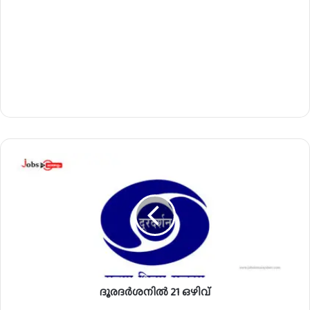
ദൂ
ര
ദ
ർ
ശ
നി
ൽ
2
1
ദൂരദർശനിൽ 21 ഒഴിവ്
ഒ
ഴി