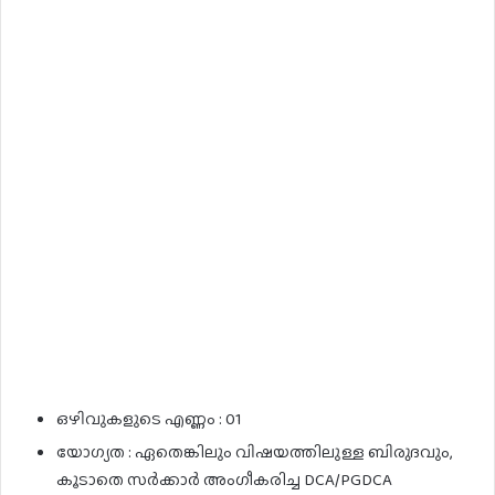
ഒഴിവുകളുടെ എണ്ണം : 01
യോഗ്യത : ഏതെങ്കിലും വിഷയത്തിലുള്ള ബിരുദവും,
കൂടാതെ സർക്കാർ അംഗീകരിച്ച DCA/PGDCA