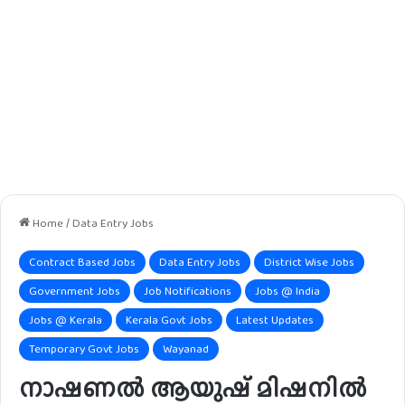
Home
/
Data Entry Jobs
Contract Based Jobs
Data Entry Jobs
District Wise Jobs
Government Jobs
Job Notifications
Jobs @ India
Jobs @ Kerala
Kerala Govt Jobs
Latest Updates
Temporary Govt Jobs
Wayanad
നാഷണൽ ആയുഷ് മിഷനിൽ