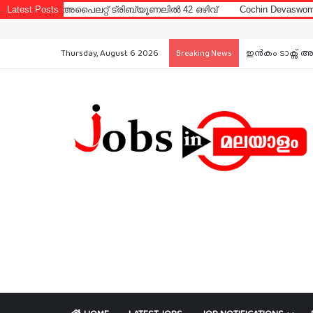
പൈലറ്റ് ട്രിബ്യൂണലിൽ 42 ഒഴിവ്
Latest Posts
Cochin Devaswom Board LD Clerk
Thursday, August 6 2026
ഇൻകം ടാക്സ് അ
Breaking News