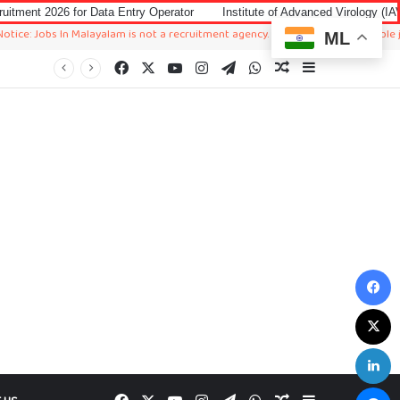
 Data Entry Operator
Institute of Advanced Virology (IAV) Notification 2
In Malayalam is not a recruitment agency. We just sharing available job in worl
ML
Facebook
X
YouTube
Instagram
Telegram
WhatsApp
Random Article
Sidebar
F
X
L
M