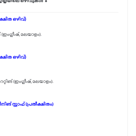
 ജില്ലയിലെ ഒഴിവുകൾ ⇓
ക്ഷിത ഒഴിവ്)
 (ഇംഗ്ലീഷ്, മലയാളം).
ക്ഷിത ഒഴിവ്)
ിങ് (ഇംഗ്ലീഷ്, മലയാളം).
ിങ് സ്റ്റാഫ് (പ്രതീക്ഷിതം)