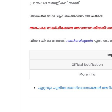
പ്രായം: 40 വയസ്സ് കവിയരുത്.
അപേക്ഷ നേരിട്ടോ തപാലായോ അയക്കാം.
അപേക്ഷ സമർപ്പിക്കേണ്ട അവസാന തീയതി: സെപ
വിശദ വിവരങ്ങൾക്ക്
nam.kerala.gov.in
എന്ന വെബ
Im
Official Notification
More Info
ഏറ്റവും പുതിയ തൊഴിലവസരങ്ങൾ അറിയാൻ