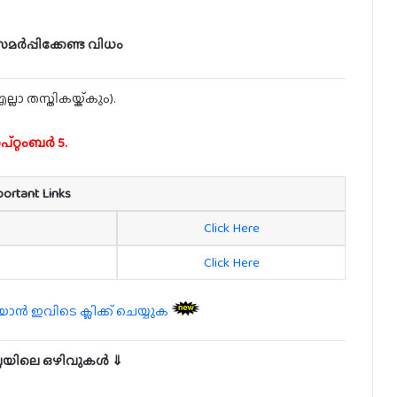
ർപ്പിക്കേണ്ട വിധം
ാ തസ്തികയ്ക്കും).
റ്റംബർ 5.
portant Links
Click Here
Click Here
 ഇവിടെ ക്ലിക്ക് ചെയ്യുക
ില്ലയിലെ ഒഴിവുകൾ ⇓