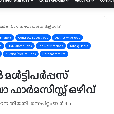
DISTRICT WISE JOBS
LATEST UPDATES
ABOUT US
CONTACT
വർക്കർ, ഹോമിയോ ഫാർമസിസ്റ്റ് ഒഴിവ്
In Short
Contract Based Jobs
District Wise Jobs
s
ITI/Diploma Jobs
Job Notifications
Jobs @ India
Nursing/Medical Jobs
Pathanamthitta
ൾട്ടിപർപ്പസ്
ഫാർമസിസ്റ്റ് ഒഴിവ്
ന തീയതി: സെപ്റ്റംബർ 4,5.