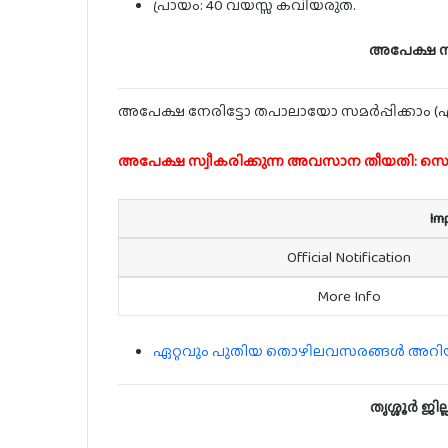
പ്രായം: 40 വയസ്സ് കവിയരുത്.
അപേക്ഷ സമ
അപേക്ഷ നേരിട്ടോ തപാലായോ സമർപ്പിക്കാം (എല്ല
അപേക്ഷ സ്വീകരിക്കുന്ന അവസാന തീയതി: സെപ്
Im
Official Notification
More Info
ഏറ്റവും പുതിയ തൊഴിലവസരങ്ങൾ അറിയാൻ
തൃശ്ശൂർ ജ