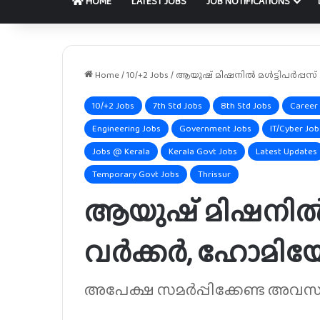
HOME
LATEST JOBS
JOB NOTIFICATIONS
Home
/
10/+2 Jobs
/
ആയുഷ് മിഷനിൽ മൾട്ടിപർപ്പസ് 
10/+2 Jobs
7th Std Jobs
8th Std Jobs
Career 
Engineering Jobs
Government Jobs
IT/Cyber Job
Jobs @ Kerala
Kerala Govt Jobs
Latest Updates
Temporary Govt Jobs
Thrissur
ആയുഷ് മിഷനിൽ മ
വർക്കർ, ഹോമിയോ 
അപേക്ഷ സമർപ്പിക്കേണ്ട അവസാ