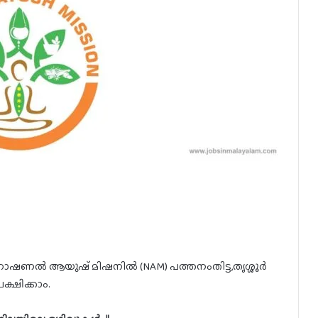
നാഷണൽ ആയുഷ് മിഷനിൽ (NAM) പത്തനംതിട്ട,തൃശ്ശൂർ
ക്ഷിക്കാം.