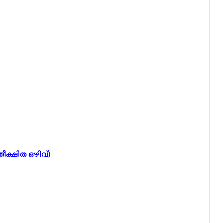
തീക്ഷിത ഒഴിവ്)