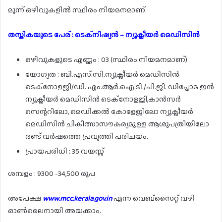
മൂന്ന് ഒഴിവുകളിൽ സ്ഥിരം നിയമനമാണ്.
തസ്തികയുടെ പേര് : ടെക്‌നിഷ്യൻ – ന്യൂക്ലീയർ മെഡിസിൻ
ഒഴിവുകളുടെ എണ്ണം : 03 (സ്ഥിരം നിയമനമാണ്)
യോഗ്യത : ബി.എസ്.സി.ന്യൂക്ലീയർ മെഡിസിൻ
ടെക്നോളജി/ഡി. എം.ആർ.ഐ.ടി./പി.ജി. ഡിപ്ലോമ ഇൻ
ന്യൂക്ലീയർ മെഡിസിൻ ടെക്നോളജി,കാൻസർ
സെന്ററിലോ, മെഡിക്കൽ കോളേജിലോ ന്യൂക്ലീയർ
മെഡിസിൻ ചികിത്സാസൗകര്യമുള്ള ആശുപത്രിയിലോ
രണ്ട് വർഷത്തെ പ്രവൃത്തി പരിചയം.
പ്രായപരിധി : 35 വയസ്സ്
ശമ്പളം : 9300 -34,500 രൂപ
അപേക്ഷ
www.mcc.kerala.gov.in
എന്ന വെബ്സൈറ്റ് വഴി
ഓൺലൈനായി അയക്കാം.