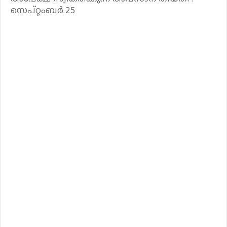
സെപ്റ്റംബർ 25