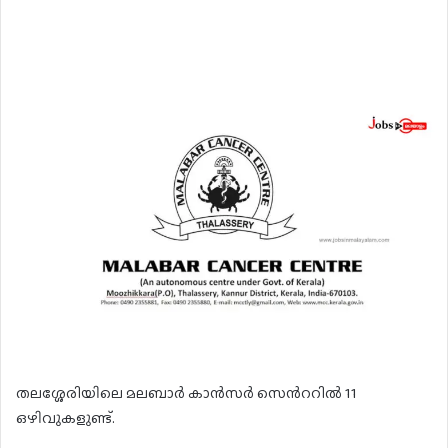
തലശ്ശേരിയിലെ മലബാർ കാൻസർ സെൻററിൽ 11
ഒഴിവുകളുണ്ട്.