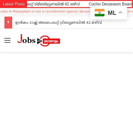
പൈലറ്റ് ട്രിബ്യൂണലിൽ 42 ഒഴിവ്
Latest Posts
Cochin Devaswom Board LD Clerk
n Malayalam is not a recruitment agency. We just sharing available job in worldw
ML
ഇൻകം ടാക്സ് അപൈലറ്റ് ട്രിബ്യൂണലിൽ 42 ഒഴിവ്
Menu