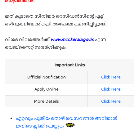
ഒക്ടോബർ 05.
ഇത് കൂടാതെ സീനിയർ റെസിഡൻസിന്റെ എട്ട്
ഒഴിവുകളിലേക്ക് കൂടി അപേക്ഷ ക്ഷണിച്ചിട്ടുണ്ട്.
വിശദ വിവരങ്ങൾക്ക്
www.mcc.kerala.gov.in
എന്ന
വെബ്സൈറ്റ് സന്ദർശിക്കുക.
Important Links
Official Notification
Click Here
Apply Online
Click Here
More Details
Click Here
ഏറ്റവും പുതിയ തൊഴിലവസരങ്ങൾ അറിയാൻ
ഇവിടെ ക്ലിക്ക് ചെയ്യുക