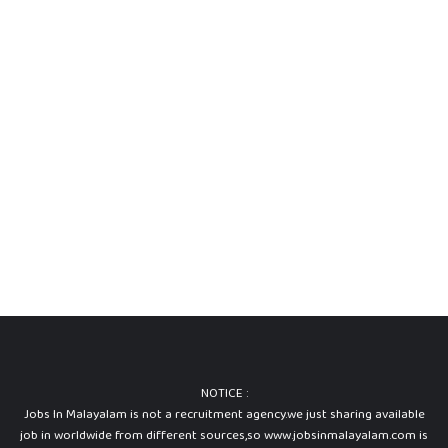
NOTICE :
Jobs In Malayalam is not a recruitment agency.we just sharing available
job in worldwide from different sources,so www.jobsinmalayalam.com is