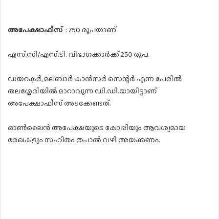
അപേക്ഷാഫീസ്
: 750 രൂപയാണ്.
എസ്.സി/എസ്.ടി. വിഭാഗക്കാർക്ക് 250 രൂപ.
ഡയറക്ടർ, മലബാർ കാൻസർ സെന്റർ എന്ന പേരിൽ
തലശ്ശേരിയിൽ മാറാവുന്ന ഡി.ഡി.യായിട്ടാണ്
അപേക്ഷാഫീസ് അടക്കേണ്ടത്.
ഓൺലൈൻ അപേക്ഷയുടെ കോപ്പിയും ആവശ്യമായ
രേഖകളും സഹിതം തപാൽ വഴി അയക്കണം.