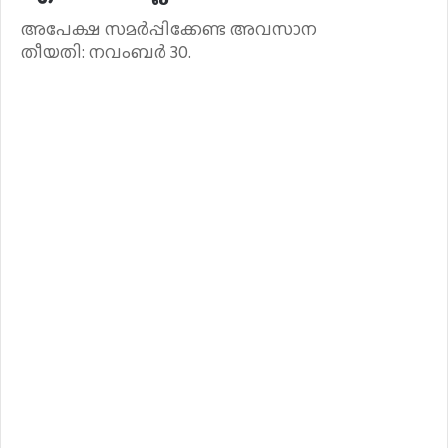
അപേക്ഷ സമർപ്പിക്കേണ്ട അവസാന
തീയതി: നവംബർ 30.