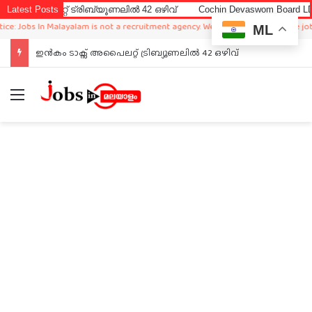
ലറ്റ് ട്രിബ്യൂണലിൽ 42 ഒഴിവ്
Latest Posts
Cochin Devaswom Board LD Clerk E
obs In Malayalam is not a recruitment agency. We just sharing available job in w
ML
ഇൻകം ടാക്സ് അപൈലറ്റ് ട്രിബ്യൂണലിൽ 42 ഒഴിവ്
Menu