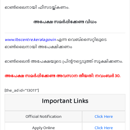
ഓൺലൈനായി ഫീസടയ്ക്കണം.
അപേക്ഷ സമർപ്പിക്കേണ്ട വിധം
www.lbscentre.kerala.gov.in
എന്ന വെബ്സൈറ്റിലൂടെ
ഓൺലൈനായി അപേക്ഷിക്കണം
ഓൺലൈൻ അപേക്ഷയുടെ പ്രിന്റൗട്ടെടുത്ത് സൂക്ഷിക്കണം.
അപേക്ഷ സമർപ്പിക്കേണ്ട അവസാന തീയതി: നവംബർ 30.
[the_ad id=”13011″]
Important Links
Official Notification
Click Here
Apply Online
Click Here