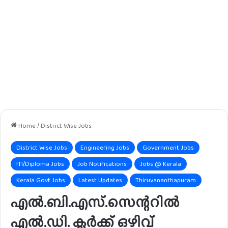
Home
/
District Wise Jobs
District Wise Jobs
Engineering Jobs
Government Jobs
ITI/Diploma Jobs
Job Notifications
Jobs @ Kerala
Kerala Govt Jobs
Latest Updates
Thiruvananthapuram
എൽ.ബി.എസ്.സെന്ററിൽ
എൽ.ഡി. ക്ലർക്ക് ഒഴിവ്