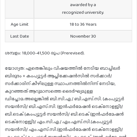
awarded by a
recognized university.
Age Limit
18 to 36 Years
Last Date
November 30
ശമ്പളം: 18,000-41,500 രൂപ (Prerevised).
യോഗ്യത: ഏതെങ്കിലും വിഷയത്തിൽ നേടിയ ബാച്ചിലർ
ബിരുദം + കംപ്യൂട്ടർ ആപ്ലിക്കേഷൻസിൽ സർക്കാർ/
സർക്കാരിന് കീഴിലുള്ള സ്ഥാപനത്തിൽനിന്ന് നേടിയ,
കുറഞ്ഞത് ആറുമാസത്തെ ദൈർഘ്യമുള്ള
ഡിപ്ലോമ.അല്ലെങ്കിൽ ബി.സി.എ./ ബി.എസ്.സി. (കംപ്യൂട്ടർ
സയൻസ്)/ ബി.എസ്.സി. (ഇൻഫർമേഷൻ ടെക്നോളജി)/
ബി.ടെക് (കംപ്യൂട്ടർ സയൻസ്)/ ബി.ടെക് (ഇൻഫർമേഷൻ
ടെക്നോളജി)/ എം.സി.എ./ എം.എസ്.സി.(കംപ്യൂട്ടർ
സയൻസ്)/ എം.എസ്.സി.(ഇൻഫർമേഷൻ ടെക്നോളജി)/
എം.ടെക് (കംപ്യൂട്ടർ സയൻസ്)/ എം.ടെക്. (ഇൻഫർമേഷൻ