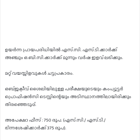
ഉയർന്ന പ്രായപരിധിയിൽ എസ്.സി. എസ്.ടി.ക്കാർക്ക്
അഞ്ചും ഒ.ബി.സി.ക്കാർക്ക് മൂന്നും വർഷ ഇളവ് ലഭിക്കും.
മറ്റ് വയസ്സിളവുകൾ ചട്ടപ്രകാരം.
ഒബ്ജക്ടീവ് ശൈലിയിലുള്ള പരീക്ഷയുടെയും കംപ്യൂട്ടർ
പ്രൊഫിഷൻസി ടെസ്റ്റിന്റെയും അടിസ്ഥാനത്തിലായിരിക്കും
തിരഞ്ഞെടുപ്പ്.
അപേക്ഷാ ഫീസ് : 750 രൂപ. (എസ്.സി./ എസ്.ടി./
ഭിന്നശേഷിക്കാർക്ക് 375 രൂപ).