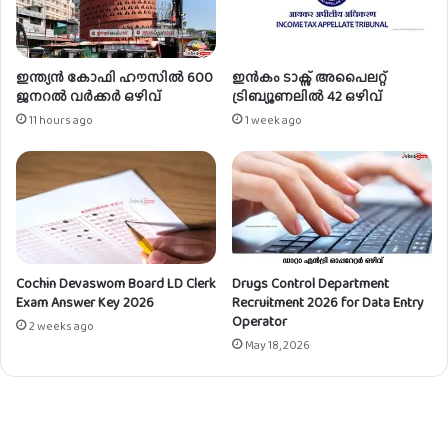
i
2
c
f
e
o
r
r
ഇന്ത്യൻ കോഫി ഹൗസിൽ 600
ഇൻകം ടാക്സ് അപൈലറ്റ്
/
ജനറൽ വർക്കർ ഒഴിവ്
ട്രിബ്യൂണലിൽ 42 ഒഴിവ്
A
A
p
11 hours ago
1 week ago
g
p
r
r
i
e
c
n
u
t
l
i
t
c
Cochin Devaswom Board LD Clerk
Drugs Control Department
u
e
Exam Answer Key 2026
Recruitment 2026 for Data Entry
r
/
Operator
a
2 weeks ago
J
May 18, 2026
l
R
F
F
i
|
e
2
l
7