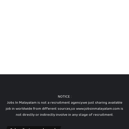
NOTICE :
Jobs In Malayalam is not a recruitment agency.we just sharing available
job in worldwide from different sources,so www.jobsinmalayalam.com is
not directly or indirectly involve in any stage of recruitment.