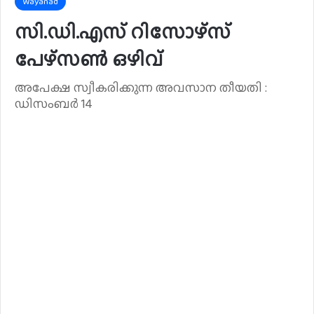
Wayanad
സി.ഡി.എസ് റിസോഴ്സ്
പേഴ്സൺ ഒഴിവ്
അപേക്ഷ സ്വീകരിക്കുന്ന അവസാന തീയതി :
ഡിസംബർ 14