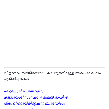
വിജ്ഞാപനത്തിനോടപ്പം കൊടുത്തിട്ടുള്ള അപേക്ഷഫോം
പൂരിപ്പിച്ച ശേഷം
എക്സിക്യൂട്ടീവ് ഡയറക്ടർ,
കുടുംബശ്രീ സംസ്ഥാന മിഷൻ ഓഫീസ്,
ട്രിഡ റീഹാബിലിറ്റേഷൻ ബിൽഡിംഗ്,