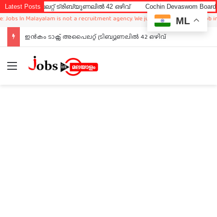
പൈലറ്റ് ട്രിബ്യൂണലിൽ 42 ഒഴിവ്
Latest Posts
Cochin Devaswom Board LD Clerk
 In Malayalam is not a recruitment agency. We just sharing available job in worl
ML
ഇൻകം ടാക്സ് അപൈലറ്റ് ട്രിബ്യൂണലിൽ 42 ഒഴിവ്
Menu