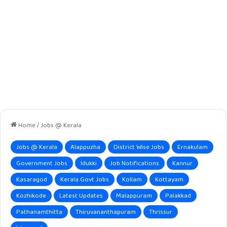
Home
/
Jobs @ Kerala
Jobs @ Kerala
Alappuzha
District Wise Jobs
Ernakulam
Government Jobs
Idukki
Job Notifications
Kannur
Kasaragod
Kerala Govt Jobs
Kollam
Kottayam
Kozhikode
Latest Updates
Malappuram
Palakkad
Pathanamthitta
Thiruvananthapuram
Thrissur