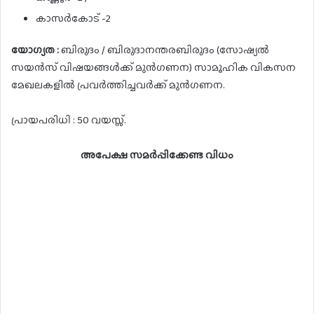
കാസർകോട് -2
യോഗ്യത :
ബിരുദം / ബിരുദാനന്തരബിരുദം (സോഷ്യൽ
സയൻസ് വിഷയങ്ങൾക്ക് മുൻഗണന) സാമൂഹിക വികസന
മേഖലകളിൽ പ്രവർത്തിച്ചവർക്ക് മുൻഗണന.
പ്രായപരിധി : 50 വയസ്സ്.
അപേക്ഷ സമർപ്പിക്കേണ്ട വിധം