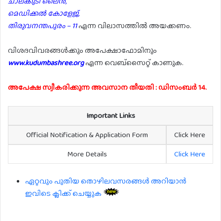
ചാലക്കുടി ലൈൻ,
മെഡിക്കൽ കോളേജ്,
തിരുവനന്തപുരം – 11
എന്ന വിലാസത്തിൽ അയക്കണം.
വിശദവിവരങ്ങൾക്കും അപേക്ഷാഫോമിനും
www.kudumbashree.org
എന്ന വെബ്സൈറ്റ് കാണുക.
അപേക്ഷ സ്വീകരിക്കുന്ന അവസാന തീയതി : ഡിസംബർ 14.
Important Links
Official Notification & Application Form
Click Here
More Details
Click Here
ഏറ്റവും പുതിയ തൊഴിലവസരങ്ങൾ അറിയാൻ
ഇവിടെ ക്ലിക്ക് ചെയ്യുക