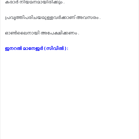
കരാർ നിയമനമായിരിക്കും .
പ്രവൃത്തിപരിചയമുള്ളവർക്കാണ് അവസരം .
ഓൺലൈനായി അപേക്ഷിക്കണം .
ജനറൽ മാനേജർ ( സിവിൽ ) :