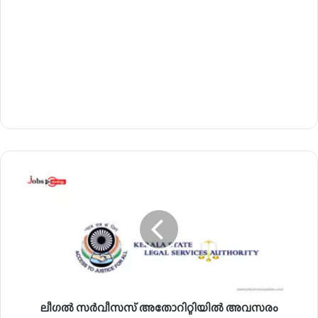
ലീ
ഗ
ൽ
സ
ർ
വീ
സ
സ്
അ
ലീഗൽ സർവീസസ് അതോറിറ്റിയിൽ അവസരം
തോ