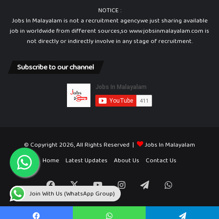
NOTICE :
Jobs In Malayalam is not a recruitment agency.we just sharing available
job in worldwide from different sources,so www.jobsinmalayalam.com is
not directly or indirectly involve in any stage of recruitment.
Subscribe to our channel
© Copyright 2026, All Rights Reserved |
Jobs In Malayalam
Home
Latest Updates
About Us
Contact Us
Facebook
X
YouTube
Instagram
Telegram
WhatsApp
Join With Us (WhatsApp Group)