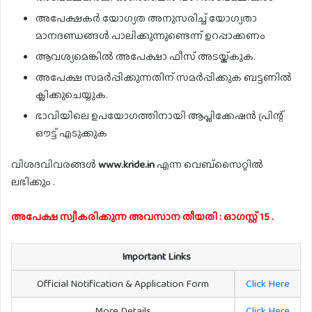
അപേക്ഷകർ യോഗ്യത അനുസരിച്ച് യോഗ്യതാ
മാനദണ്ഡങ്ങൾ പാലിക്കുന്നുണ്ടെന്ന് ഉറപ്പാക്കണം
ആവശ്യമെങ്കിൽ അപേക്ഷാ ഫീസ് അടയ്ക്കുക.
അപേക്ഷ സമർപ്പിക്കുന്നതിന് സമർപ്പിക്കുക ബട്ടണിൽ
ക്ലിക്കുചെയ്യുക.
ഭാവിയിലെ ഉപയോഗത്തിനായി ആപ്ലിക്കേഷൻ പ്രിന്റ്
ഔട്ട് എടുക്കുക
വിശദവിവരങ്ങൾ
www.kride.in
എന്ന വെബ്സൈറ്റിൽ
ലഭിക്കും .
അപേക്ഷ സ്വീകരിക്കുന്ന അവസാന തീയതി : ഓഗസ്റ്റ് 15 .
Important Links
Official Notification & Application Form
Click Here
More Details
Click Here