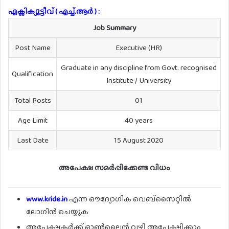
എക്സിക്യൂട്ടീവ് ( എച്ച്.ആർ ) :
Job Summary
Post Name
Executive (HR)
Graduate in any discipline from Govt. recognised
Qualification
lnstitute / University
Total Posts
01
Age Limit
40 years
Last Date
15 August 2020
അപേക്ഷ സമർപ്പിക്കേണ്ട വിധം
www.kride.in
എന്ന ഔദ്യോഗിക വെബ്‌സൈറ്റിൽ
ലോഗിൻ ചെയ്യുക
അപേക്ഷകർക്ക് ഓൺ‌ലൈൻ വഴി അപേക്ഷിക്കാം