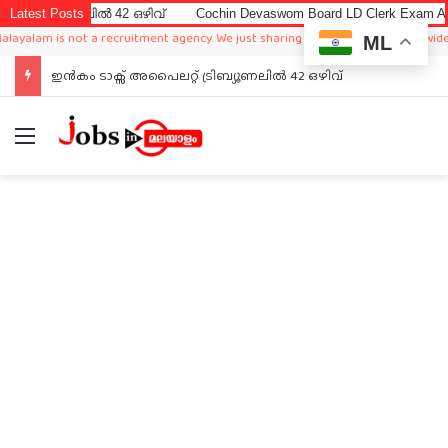
 42 ഒഴിവ്
Latest Posts
Cochin Devaswom Board LD Clerk Exam Answer Key 2026
not a recruitment agency. We just sharing available job in worldwide from differ
ML
ഇൻകം ടാക്സ് അപൈലറ്റ് ട്രിബ്യൂണലിൽ 42 ഒഴിവ്
Menu