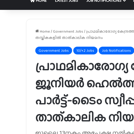
HOME
LATEST JOBS
JOB NOTIFICATIONS
Home
/
Government Jobs
/
പ്രാഥമികാരോഗ്യ കേന്ദ്രത്തില
തസ്തികകളില്‍ താത്കാലിക നിയമനം
Government Jobs
10/+2 Jobs
Job Notifications
പ്രാഥമികാരോഗ്യ കേ
ജൂനിയർ ഹെല്‍ത്ത് 
പാര്‍ട്ട്-ടൈം സ്വീപ
താത്കാലിക നി
ജൂലൈ 13നകം അപേക്ഷ നല്‍ക