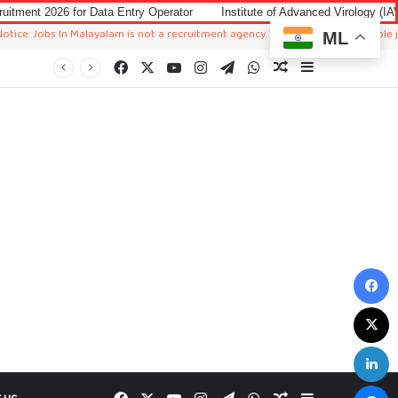
 Data Entry Operator
Institute of Advanced Virology (IAV) Notification 2
In Malayalam is not a recruitment agency. We just sharing available job in world
ML
Facebook
X
YouTube
Instagram
Telegram
WhatsApp
Random Article
Sidebar
F
X
L
M