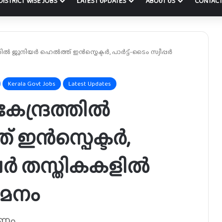
DISTRICT WISE JOBS
LATEST UPDATES
ABOUT US
CONTACT
്‍ ജൂനിയർ ഹെല്‍ത്ത് ഇന്‍സ്പെക്ടര്‍, പാര്‍ട്ട്-ടൈം സ്വീപ്പര്‍
Kerala Govt Jobs
Latest Updates
ന്ദ്രത്തില്‍
ഇന്‍സ്പെക്ടര്‍,
്പര്‍ തസ്തികകളില്‍
യമനം
ണം.