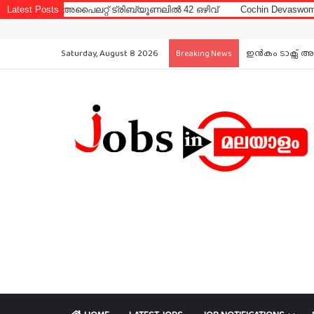
പൈലറ്റ് ട്രിബ്യൂണലിൽ 42 ഒഴിവ്
Latest Posts
Cochin Devaswom Board LD Clerk
Saturday, August 8 2026
ഇൻകം ടാക്സ് അ
Breaking News