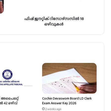
റി
സോ
ഴ്സ
ഫിഷ് ജനറ്റിക് റിസോഴ്സസിൽ 18
സി
ൽ
ഒഴിവുകൾ
1
8
ഒ
ഴി
വു
ക
ൾ
് അപൈലറ്റ്
Cochin Devaswom Board LD Clerk
ൽ 42 ഒഴിവ്
Exam Answer Key 2026
2 weeks ago