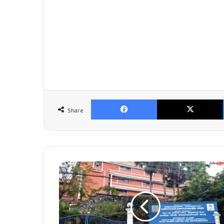
Facebook
Share
രാ
ജീ
വ്
ഗാ
ന്ധി
സെ