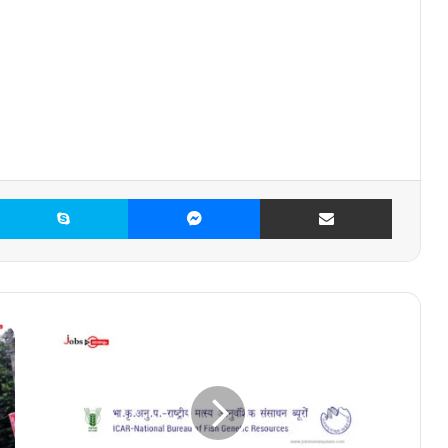
X
Skype
Messenger
Share via Email
ഫി
ഷ്
ജ
ന
റ്റി
ക്