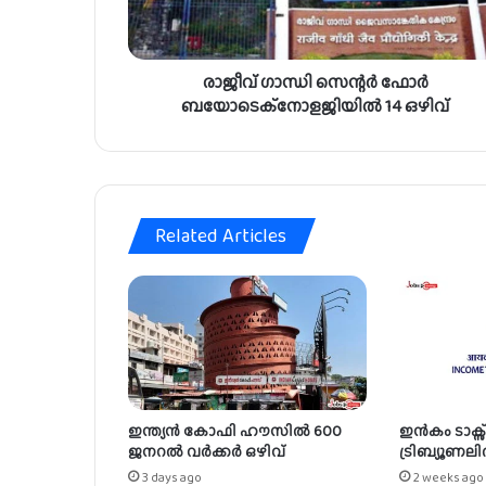
ന്റ
ർ
ഫോ
രാജീവ് ഗാന്ധി സെന്റർ ഫോർ
ർ
ബ
ബയോടെക്നോളജിയിൽ 14 ഒഴിവ്
യോ
ടെ
ക്നോ
ള
ജി
Related Articles
യി
ൽ
1
4
ഒ
ഴി
വ്
ഇന്ത്യൻ കോഫി ഹൗസിൽ 600
ഇൻകം ടാക്സ
ജനറൽ വർക്കർ ഒഴിവ്
ട്രിബ്യൂണലി
3 days ago
2 weeks ago