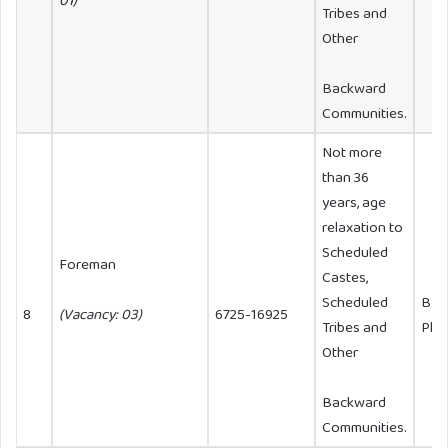
01)
Tribes and
Other
Backward
Communities.
Not more
than 36
years, age
relaxation to
Scheduled
Foreman
Castes,
Scheduled
B. S
8
(Vacancy: 03)
6725-16925
Tribes and
Pha
Other
Backward
Communities.