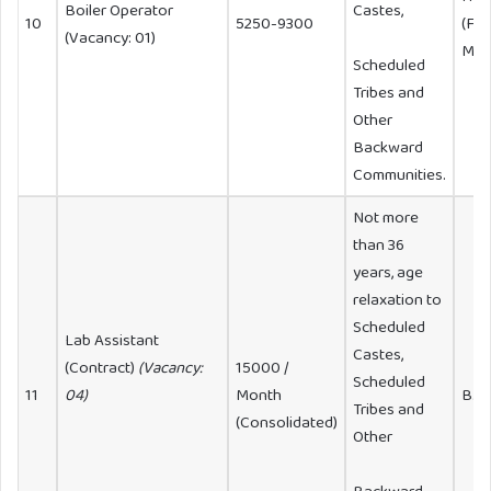
Boiler Operator
Castes,
10
5250-9300
(Fit
(Vacancy: 01)
Mec
Scheduled
Tribes and
Other
Backward
Communities.
Not more
than 36
years, age
relaxation to
Scheduled
Lab Assistant
Castes,
(Contract)
(Vacancy:
15000 /
Scheduled
11
04)
Month
B. S
Tribes and
(Consolidated)
Other