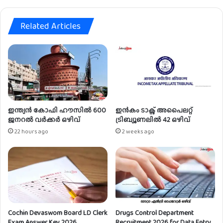
ഴി
വ്
Related Articles
ഇന്ത്യൻ കോഫി ഹൗസിൽ 600
ഇൻകം ടാക്സ് അപൈലറ്റ്
ജനറൽ വർക്കർ ഒഴിവ്
ട്രിബ്യൂണലിൽ 42 ഒഴിവ്
22 hours ago
2 weeks ago
Cochin Devaswom Board LD Clerk
Drugs Control Department
Exam Answer Key 2026
Recruitment 2026 for Data Entry