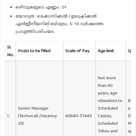
ഒഴിവുകളുടെ എണ്ണം : 01
യോഗ്യത : മെക്കാനിക്കൽ / ഇലക്ട്രിക്കൽ
എൻജീനീയറിങ് ബിരുദം , 5- 10 വർഷത്തെ
പ്രവൃത്തിപരിചയം.
Sl.
Posts to be filled
Scale of Pay
Age limit
Qual
No.
Not more
than 40
years, age
relaxation to
B. 
Senior Manager
Scheduled
a re
1.
(Technical)
(Vacancy:
40640-57440
Castes,
Dipl
01)
Scheduled
Man
Tribes and
appr