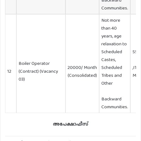
Backward
Communities.
Not more
than 40
years, age
relaxation to
Scheduled
SSL
Castes,
Boiler Operator
20000/ Month
Scheduled
,ITI
12
(Contract) (Vacancy
(Consolidated)
Tribes and
Mec
03)
Other
Backward
Communities.
അപേക്ഷാഫീസ്