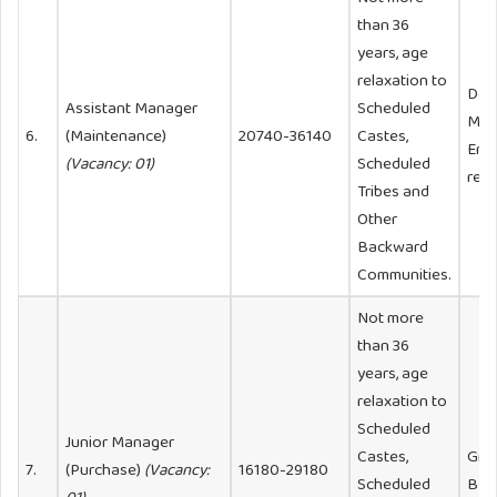
than 36
years, age
relaxation to
Deg
Assistant Manager
Scheduled
Mech
6.
(Maintenance)
20740-36140
Castes,
Engi
(Vacancy: 01)
Scheduled
reco
Tribes and
Other
Backward
Communities.
Not more
than 36
years, age
relaxation to
Scheduled
Junior Manager
Castes,
Grad
7.
(Purchase)
(Vacancy:
16180-29180
Scheduled
B P