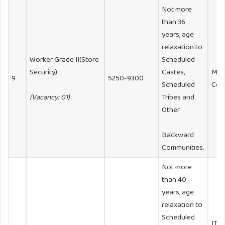
Not more
than 36
years, age
relaxation to
Worker Grade II(Store
Scheduled
Security)
Castes,
Min
9
5250-9300
Scheduled
Comp
(Vacancy: 01)
Tribes and
Other
Backward
Communities.
Not more
than 40
years, age
relaxation to
Scheduled
ITI