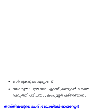
ഒഴിവുകളുടെ എണ്ണം : 01
യോഗ്യത : പന്ത്രണ്ടാം ക്ലാസ് , രണ്ടുവർഷത്തെ
പ്രവൃത്തിപരിചയം , കംപ്യൂട്ടർ പരിജ്ഞാനം.
തസ്‌തികയുടെ പേര് : ബോയിലർ ഓപ്പറേറ്റർ