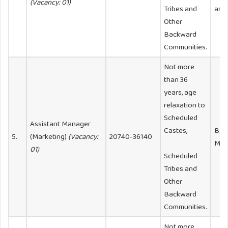
(Vacancy: 01)
Tribes and
as e
Other
Backward
Communities.
Not more
than 36
years, age
relaxation to
Scheduled
Assistant Manager
Castes,
B. T
5.
(Marketing)
(Vacancy:
20740-36140
MBA
01)
Scheduled
Tribes and
Other
Backward
Communities.
Not more