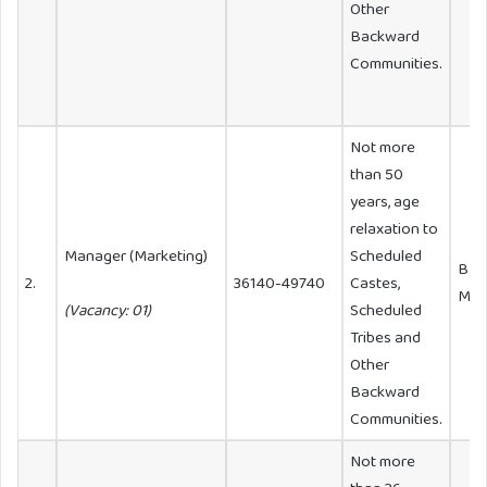
Other
Backward
Communities.
Not more
than 50
years, age
relaxation to
Manager (Marketing)
Scheduled
B. T
2.
36140-49740
Castes,
MBA
(Vacancy: 01)
Scheduled
Tribes and
Other
Backward
Communities.
Not more