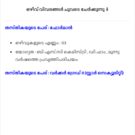
ഒഴിവ് വിവരങ്ങൾ ചുവടെ ചേർക്കുന്നു ⇓
തസ്‌തികയുടെ പേര് : ഫോർമാൻ
ഒഴിവുകളുടെ എണ്ണം : 03
യോഗ്യത : ബി.എസ്.സി കെമിസ്ട്രി , ഡി.ഫാം , മൂന്നു
വർഷത്തെ പ്രവൃത്തിപരിചയം.
തസ്‌തികയുടെ പേര് : വർക്കർ ഗ്രേഡ് II (സ്റ്റാർ സെക്യൂരിറ്റി)