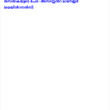
തസ്‌തികയുടെ പേര് : അസിസ്റ്റൻറ് മാനേജർ
(മെയിൻറനൻസ്)