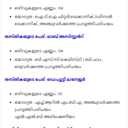
ഒഴിവുകളുടെ എണ്ണം : 04
യോഗ്യത : ഐ.ടി.ഐ ഫിറ്റർ/മെക്കാനിക് /ഡീസൽ
മെക്കാനിക് , അഞ്ചുവർഷത്തെ പ്രവൃത്തിപരിചയം.
തസ്‌തികയുടെ പേര് : ലാബ് അസിസ്റ്റൻറ്
ഒഴിവുകളുടെ എണ്ണം : 04
യോഗ്യത : ബി.എസ്.സി കെമിസ്ട്രി / ബി.ഫാം ,
ഒരുവർഷത്തെ പ്രവൃത്തിപരിചയം.
തസ്‌തികയുടെ പേര് : ഡെപ്യൂട്ടി മാനേജർ
ഒഴിവുകളുടെ എണ്ണം : 01
യോഗ്യത : എച്ച്.ആറിൽ എം.ബി.എ , അഞ്ചുവർഷത്തെ
പ്രവൃത്തിപരിചയം.
എൽ.എൽ.ബി അഭിലഷണീയം.