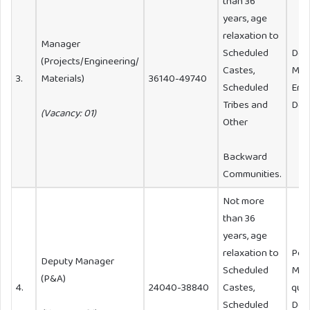
than 36
years, age
relaxation to
Manager
Scheduled
Deg
(Projects/Engineering/
Castes,
Mech
3.
Materials)
36140-49740
Scheduled
Eng
Tribes and
Desi
(Vacancy: 01)
Other
Backward
Communities.
Not more
than 36
years, age
relaxation to
Pos
Deputy Manager
Scheduled
MBA 
(P&A)
4.
24040-38840
Castes,
qual
Scheduled
Deg