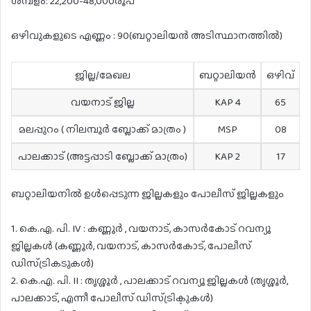
ശമ്പളം: 22,200-48,000രൂപ
ഒഴിവുകളുടെ എണ്ണം : 90(ബറ്റാലിയൻ അടിസ്ഥാനത്തിൽ)
ജില്ല/മേഖല
ബറ്റാലിയൻ
ഒഴിവ്
വയനാട് ജില്ല
KAP 4
65
മലപ്പുറം ( നിലമ്പൂർ ബ്ലോക്ക് മാത്രം )
MSP
08
പാലക്കാട് (അട്ടപ്പാടി ബ്ലോക്ക് മാത്രം)
KAP 2
17
ബറ്റാലിയനിൽ ഉൾപ്പെടുന്ന ജില്ലകളും പോലീസ് ജില്ലകളും
1. കെ.എ. പി. IV : കണ്ണൂർ , വയനാട്, കാസർകോട് റവന്യൂ
ജില്ലകൾ (കണ്ണൂർ, വയനാട്, കാസർകോട്, പോലീസ്
ഡിസ്ട്രികടുകൾ)
2. കെ.എ. പി. II : തൃശ്ശൂർ , പാലക്കാട് റവന്യൂ ജില്ലകൾ (തൃശ്ശൂർ,
പാലക്കാട്, എന്നീ പോലീസ് ഡിസ്ട്രിക്ടുകൾ)