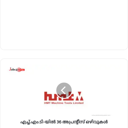
എ
ച്ച്
.
എം
.
ടി
-
യി
ൽ
എച്ച്.എം.ടി-യിൽ 36 അപ്രന്റീസ് ഒഴിവുകൾ
3
6