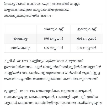
(b)കാഴ്ചശക്തി താഴെപ്പറയുന്ന തരത്തിൽ കണ്ണട
വയ്ക്കാതെയുള്ള കാഴ്ചശക്തിയുള്ളതായി
സാക്ഷ്യപ്പെടുത്തിയിരിക്കണം.
വലതു കണ്ണ്
ഇടതു കണ്ണ്
ദൂരക്കാഴ്ച
6/6 സ്നെലൻ
6/6 സ്നെലൻ
സമീപക്കാഴ്ച
0.5 സ്നെലൻ
0.5 സ്നെലൻ
കുറിപ്പ് : ഓരോ കണ്ണിനും പൂർണമായ കാഴ്ചശക്തി
ഉണ്ടായിരിക്കണം. കളർ ബ്ലൈൻഡ്നസ്, സ്ക്വിൻറ് അല്ലെങ്കിൽ
കണ്ണിന്റെയോ കൺപോളയുടേയോ മോർബിഡ് ആയിട്ടുളള
അവസ്ഥ എന്നിവ അയോഗ്യതയായി കണക്കാക്കുന്നതാണ്.
മുട്ടുതട്ട്, പരന്നപദം, ഞരമ്പുവീക്കം, വളഞ്ഞ കാലുകൾ,
വൈകല്യമുള്ള കൈകാലുകൾ, കോമ്പല്ല് (മുൻപല്ല്), ഉന്തിയ
പല്ലകൾ, കൊഞ്ഞ, കേൾവിയിലും സംസാരശേഷിയിലുമുള്ള