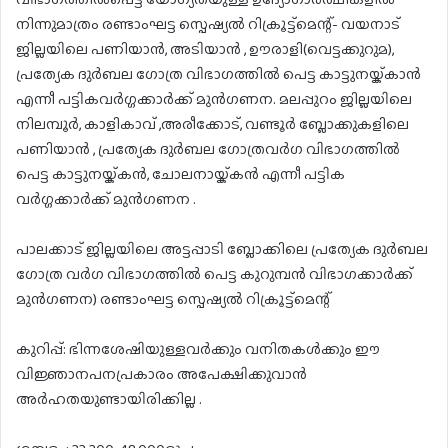
നിന്നുമാത്രം രണ്ടാംഘട്ട സ്പെഷ്യൽ റിക്രൂട്ട്‌മെന്റ്- വയനാട്
ജില്ലയിലെ പണിയാൻ, അടിയാൻ , ഊരാളി(വെട്ടക്കുറുമ),
പ്രത്യേക ദുർബല ഗോത്ര വിഭാഗത്തിൽ പെട്ട കാട്ടുനയ്ക്കാൻ
എന്നീ പട്ടികവർഗ്ഗക്കാർക്ക് മുൻഗണന. മലപ്പുറം ജില്ലയിലെ
നിലമ്പൂർ, കാളികാവ് ,അരീക്കോട്, വണ്ടൂർ ബ്ലോക്കുകളിലെ
പണിയാൻ , പ്രത്യേക ദുർബല ഗോത്രവർഗ വിഭാഗത്തിൽ
പെട്ട കാട്ടുനയ്ക്കൻ, ചോലനായ്ക്കൻ എന്നീ പട്ടിക
വർഗ്ഗക്കാർക്ക് മുൻഗണന .
പാലക്കാട് ജില്ലയിലെ അട്ടപ്പാടി ബ്ലോക്കിലെ പ്രത്യേക ദുർബല
ഗോത്ര വർഗ വിഭാഗത്തിൽ പെട്ട കുറുമ്പൻ വിഭാഗക്കാർക്ക്
മുൻഗണന) രണ്ടാംഘട്ട സ്പെഷ്യൽ റിക്രൂട്ട്‌മെന്റ്
കുറിപ്പ്: ഭിന്നശേഷിയുള്ളവർക്കും വനിതകൾക്കും ഈ
വിജ്ഞാനപനപ്രകാരം അപേക്ഷിക്കുവാൻ
അർഹതയുണ്ടായിരിക്കില്ല .