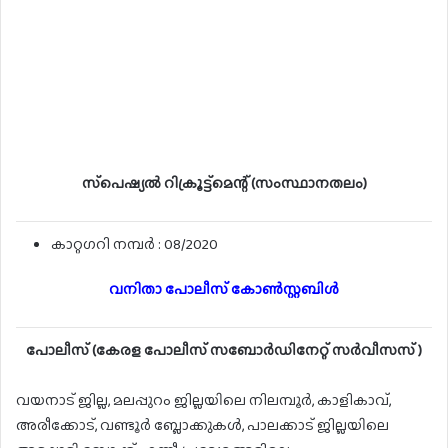
സ്‌പെഷ്യൽ റിക്രൂട്ട്‌മെന്റ് (സംസ്ഥാനതലം)
കാറ്റഗറി നമ്പർ : 08/2020
വനിതാ പോലീസ് കോൺസ്റ്റബിൾ
പോലീസ് (കേരള പോലീസ് സബോർഡിനേറ്റ് സർവീസസ് )
വയനാട് ജില്ല, മലപ്പുറം ജില്ലയിലെ നിലമ്പൂർ, കാളികാവ്,
അരീക്കോട്, വണ്ടൂർ ബ്ലോക്കുകൾ, പാലക്കാട് ജില്ലയിലെ