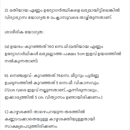
2). മതിയായ എണ്ണം ഉദ്യോഗർത്ഥികളെ ലഭ്യമായിട്ടിലെങ്കിൽ
വിദ്യാഭ്യാസ യോഗ്യത 8-ാം ക്ലാസുവരെ താഴ്ത്തുന്നതാണ്.
ശാരീരിക യോഗ്യത :
(a) ഉയരം-കുറഞ്ഞത് 160 സെ.മി.(മതിയായ എണ്ണം
ഉദ്യോഗാർഥികൾ ലഭ്യമല്ലാത്ത പക്ഷം 5cm ഇളവ് ഉയരത്തിൽ
നൽകുന്നതാണ്)
b). നെഞ്ചളവ്- കുറഞ്ഞത് 76സെ. മീറ്ററും പൂർണ്ണ
ഉഛൃസത്തിൽ കുറഞ്ഞത് 5 സെ.മീ. വികാസവും.
(72cm വരെ ഇളവ് നല്കുന്നതാണ്, എന്നിരുന്നാലും ,
ഇക്കാര്യത്തിൽ 5 cm. വിത്യാസം ഉണ്ടായിരിക്കണം.)
C) കാഴ്ചശക്തി: താഴെപറയുന്ന തരത്തിൽ
കണ്ണടവക്കാതെയുള്ള കാഴ്ചശക്തിയുള്ളതായി
സാക്ഷ്യപെടുത്തിരിക്കണം.