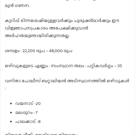
മുൻ ഗണന.
കുറിപ്പ്: ഭിന്നശേഷിയുള്ളവർക്കും പുരുഷൻമാർക്കും ഈ
വിജ്ഞാപനപ്രകാരം അപേക്ഷിക്കുവാൻ
അർഹതയുണ്ടായിരിക്കുന്നതല്ല.
ശമ്പളം : 22,200 രൂപ – 48,000 രൂപ
ഒഴിവുകളുടെ എണ്ണം : സംസ്ഥാന തലം : പട്ടികവർഗ്ഗം – 35
വനിതാ പോലീസ് ബറ്റാലിയൻ അടിസ്ഥാനത്തിൽ ഒഴിവുകൾ
:
വയനാട് -20
മലപ്പുറം -7
പാലക്കാട് -8