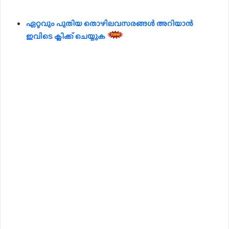
ഏറ്റവും പുതിയ തൊഴിലവസരങ്ങൾ അറിയാൻ
ഇവിടെ ക്ലിക്ക് ചെയ്യുക