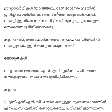
ഉദ്യോഗാർഥികൾ 02.0.1989നും 01.01.2002നും ഇടയിൽ
ജനിച്ചവരായിരിക്കണം.(രണ്ട് തീയതികളും ഉൾപ്പെടെ).
വയസ്സ് ഇളവിനെ സംബന്ധിച്ച് മാറ്റ് ആനുകൂല്യങ്ങൾ ഈ
തെരഞ്ഞെടുപ്പിന് ബാധകമല്ല.
കുറിപ്പ്: വിമുക്തഭടന്മാർക്ക് ഉയർന്ന പ്രായപരിധിയിൽ 40
വയസ്സുവരെ ഇളവ് അനുവദിക്കുന്നതാണ് .
യോഗ്യതകൾ
വിദ്യാഭ്യാസ യോഗ്യത: എസ്.എസ്.എൽ.സി. പരീക്ഷയോ
തത്തുല്യമായ പരീക്ഷയോ ജയിച്ചിരിക്കണം.
കുറിപ്പ്:
1)എസ്.എസ്.എൽ.സി . യോഗ്യതയുള്ളവരുടെ അഭാവത്തിൽ
എസ്.എസ്.എൽ.സി തൊറ്റവരെയും പരിഗണിക്കുന്നതാണ്.