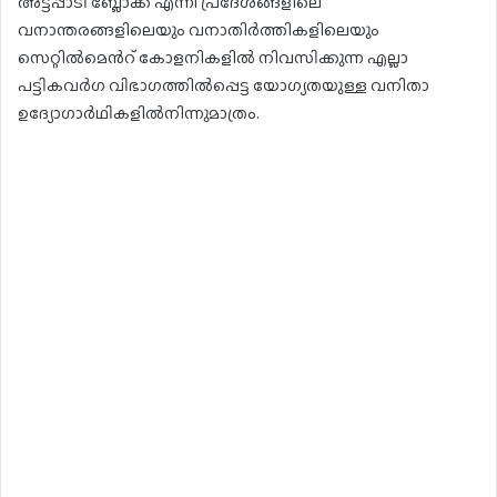
അട്ടപ്പാടി ബ്ലോക്ക് എന്നീ പ്രദേശങ്ങളിലെ
വനാന്തരങ്ങളിലെയും വനാതിർത്തികളിലെയും
സെറ്റിൽമെൻറ് കോളനികളിൽ നിവസിക്കുന്ന എല്ലാ
പട്ടികവർഗ വിഭാഗത്തിൽപ്പെട്ട യോഗ്യതയുള്ള വനിതാ
ഉദ്യോഗാർഥികളിൽനിന്നുമാത്രം.