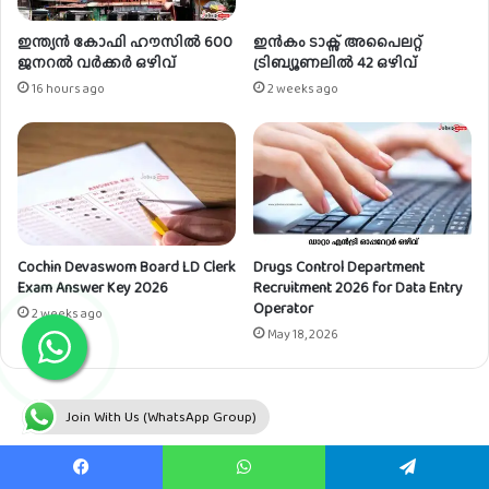
വു
ക
ഇന്ത്യൻ കോഫി ഹൗസിൽ 600
ഇൻകം ടാക്സ് അപൈലറ്റ്
ൾ
ജനറൽ വർക്കർ ഒഴിവ്
ട്രിബ്യൂണലിൽ 42 ഒഴിവ്
16 hours ago
2 weeks ago
Cochin Devaswom Board LD Clerk
Drugs Control Department
Exam Answer Key 2026
Recruitment 2026 for Data Entry
Operator
2 weeks ago
May 18, 2026
Join With Us (WhatsApp Group)
Facebook
WhatsApp
Telegram