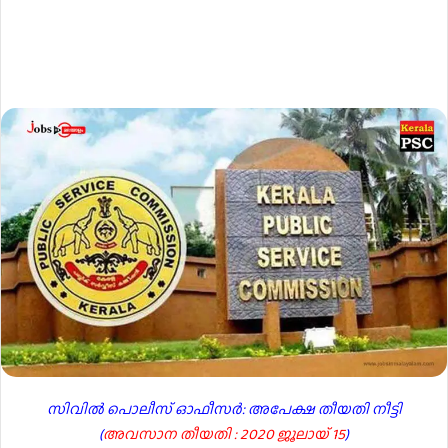
സിവില്‍ പൊലീസ് ഓഫീസര്‍: അപേക്ഷ തീയതി നീട്ടി
(
അവസാന തീയതി : 2020 ജൂലായ് 15
)