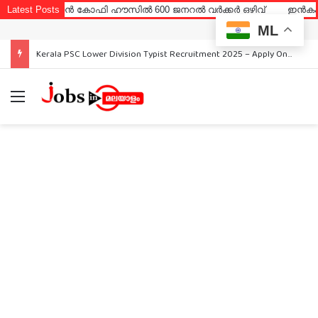
ോഫി ഹൗസിൽ 600 ജനറൽ വർക്കർ ഒഴിവ്
Latest Posts
ഇൻകം ടാക്സ് അപൈലറ്റ് ട
ML
Kerala PSC Lower Division Typist Recruitment 2025 – Apply Online
Menu