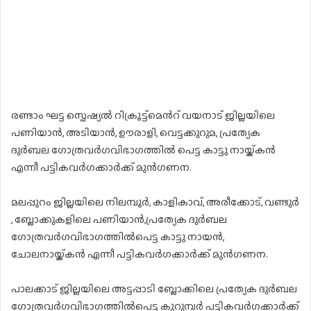
രണ്ടാം ഘട്ട സ്പെഷ്യൽ റിക്രൂട്ട്മെൻറ് വയനാട് ജില്ലയിലെ
പണിയാൻ, അടിയാൻ, ഊരാളി, വെട്ടക്കുറുമ, പ്രത്യേക
ദുർബല ഗോത്രവർഗവിഭാഗത്തിൽ പെട്ട കാട്ടു നായ്ക്കൻ
എന്നീ പട്ടികവർഗക്കാർക്ക് മുൻഗണന.
മലപ്പുറം ജില്ലയിലെ നിലമ്പൂർ, കാളികാവ്, അരീക്കോട്, വണ്ടുർ
, ബ്ലോക്കുകളിലെ പണിയാൻ,പ്രത്യേക ദുർബല
ഗോത്രവർഗവിഭാഗത്തിൽപെട്ട കാട്ടു നായൻ,
ചോലനായ്ക്കൻ എന്നീ പട്ടികവർഗക്കാർക്ക് മുൻഗണന.
പാലക്കാട് ജില്ലയിലെ അട്ടപ്പാടി ബ്ലോക്കിലെ പ്രത്യേക ദുർബല
ഗോത്രവർഗവിഭാഗത്തിൽപെട്ട കുറുമ്പർ പട്ടികവർഗക്കാർക്ക്