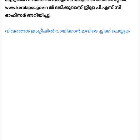
www.keralapsc.gov.in ല്‍ ലഭിക്കുമെന്ന് ജില്ലാ പി.എസ്.സി
ഓഫീസര്‍ അറിയിച്ചു.
വിവരങ്ങൾ ഇംഗ്ലീഷിൽ വായിക്കാൻ ഇവിടെ ക്ലിക്ക് ചെയ്യുക