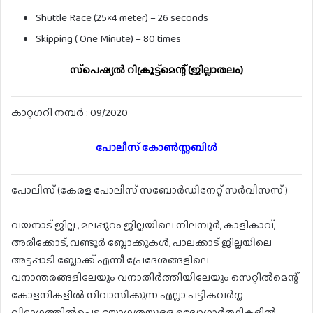
Shuttle Race (25×4 meter) – 26 seconds
Skipping ( One Minute) – 80 times
സ്‌പെഷ്യൽ റിക്രൂട്ട്‌മെന്റ് (ജില്ലാതലം)
കാറ്റഗറി നമ്പർ : 09/2020
പോലീസ് കോൺസ്റ്റബിൾ
പോലീസ് (കേരള പോലീസ് സബോർഡിനേറ്റ് സർവീസസ് )
വയനാട് ജില്ല , മലപ്പുറം ജില്ലയിലെ നിലമ്പൂർ, കാളികാവ്,
അരീക്കോട്, വണ്ടൂർ ബ്ലോക്കുകൾ, പാലക്കാട് ജില്ലയിലെ
അട്ടപ്പാടി ബ്ലോക്ക് എന്നീ പ്രേദേശങ്ങളിലെ
വനാന്തരങ്ങളിലേയും വനാതിർത്തിയിലേയും സെറ്റിൽമെന്റ്
കോളനികളിൽ നിവാസിക്കുന്ന എല്ലാ പട്ടികവർഗ്ഗ
വിഭാഗത്തിൽപെട്ട യോഗ്യതയുള്ള ഉദ്യോഗാർത്ഥികളിൽ