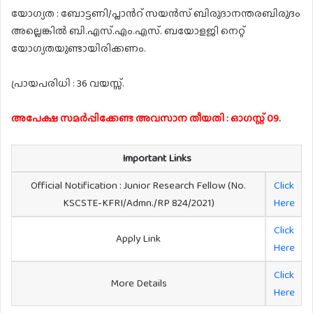
യോഗ്യത : ബോട്ടണി/പ്ലാൻറ് സയൻസ് ബിരുദാനന്തരബിരുദം
അല്ലെങ്കിൽ ബി.എസ്.എം.എസ്. ബയോളജി നെറ്റ്
യോഗ്യതയുണ്ടായിരിക്കണം.
പ്രായപരിധി : 36 വയസ്സ്.
അപേക്ഷ സമർപ്പിക്കേണ്ട അവസാന തീയതി : ഓഗസ്റ്റ് 09.
Important Links
Official Notification : Junior Research Fellow (No.
Click
KSCSTE-KFRI/Admn./RP 824/2021)
Here
Click
Apply Link
Here
Click
More Details
Here