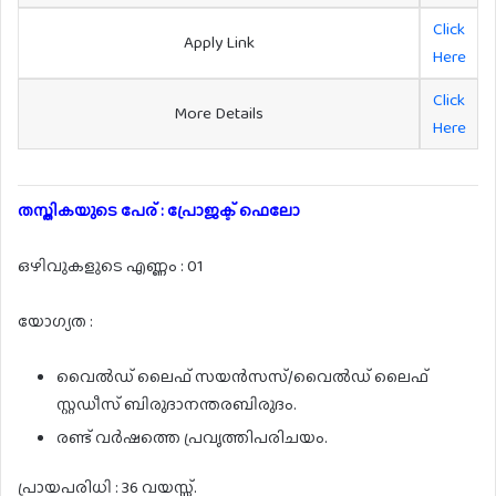
Click
Apply Link
Here
Click
More Details
Here
തസ്തികയുടെ പേര് : പ്രോജക്ട് ഫെലോ
ഒഴിവുകളുടെ എണ്ണം : 01
യോഗ്യത :
വൈൽഡ് ലൈഫ് സയൻസസ്/വൈൽഡ് ലൈഫ്
സ്റ്റഡീസ് ബിരുദാനന്തരബിരുദം.
രണ്ട് വർഷത്തെ പ്രവൃത്തിപരിചയം.
പ്രായപരിധി : 36 വയസ്സ്.