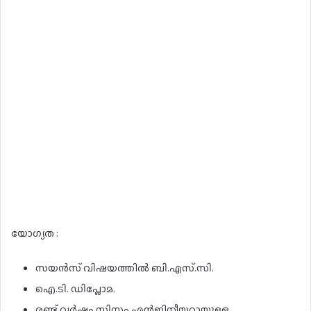
യോഗ്യത :
സയൻസ് വിഷയത്തിൽ ബി.എസ്.സി.
ഐ.ടി. ഡിപ്ലോമ.
രണ്ട് വർഷം സിസ്റ്റം എൻജിനീയറായുള്ള