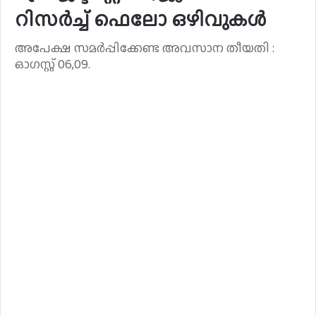
റിസർച്ച് ഫെലോ ഒഴിവുകൾ
അപേക്ഷ സമർപ്പിക്കേണ്ട അവസാന തീയതി :
ഓഗസ്റ്റ് 06,09.