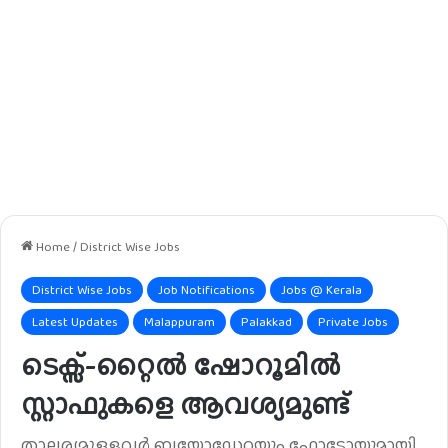
Home
/
District Wise Jobs
District Wise Jobs
Job Notifications
Jobs @ Kerala
Latest Updates
Malappuram
Palakkad
Private Jobs
ടെക്സ്-റ്റൈൽ ഷോറൂമിൽ
സ്റ്റാഫുകളെ ആവശ്യമുണ്ട്
താല്പര്യമുള്ളവർ ബയോഡേറ്റയും ഫോട്ടോയുമായി