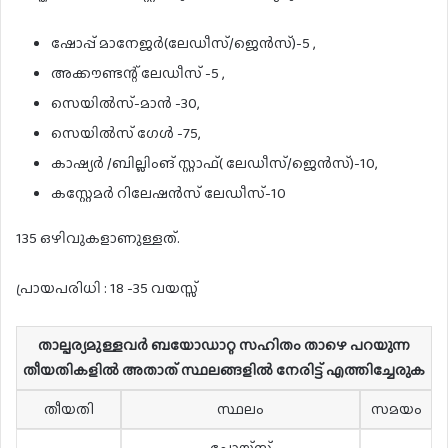
ഷോപ്പ് മാനേജർ(ലേഡീസ്/ജെൻസ്)-5 ,
അക്കൗണ്ടന്റ് ലേഡീസ് -5 ,
സെയിൽസ്-മാൻ -30,
സെയിൽസ് ഗേൾ -75,
കാഷ്യർ /ബില്ലിംങ് സ്റ്റാഫ്( ലേഡീസ്/ജെൻസ്)-10,
കസ്റ്റേമർ റിലേഷൻസ് ലേഡീസ്-10
135 ഒഴിവുകളാണുള്ളത്.
പ്രായപരിധി : 18 -35 വയസ്സ്
താല്പര്യമുള്ളവർ ബയോഡാറ്റ സഹിതം താഴെ പറയുന്ന
തീയതികളിൽ അതാത് സ്ഥലങ്ങളിൽ നേരിട്ട് എത്തിച്ചേരുക
തീയതി
സ്ഥലം
സമയം