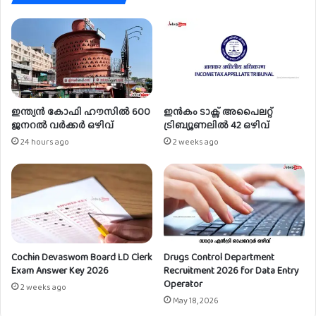
0
4
4
അ
പ്ര
ന്റി
സ്
ഒ
ഇന്ത്യൻ കോഫി ഹൗസിൽ 600
ഇൻകം ടാക്സ് അപൈലറ്റ്
ഴി
ജനറൽ വർക്കർ ഒഴിവ്
ട്രിബ്യൂണലിൽ 42 ഒഴിവ്
വ്
24 hours ago
2 weeks ago
Cochin Devaswom Board LD Clerk
Drugs Control Department
Exam Answer Key 2026
Recruitment 2026 for Data Entry
Operator
2 weeks ago
May 18, 2026