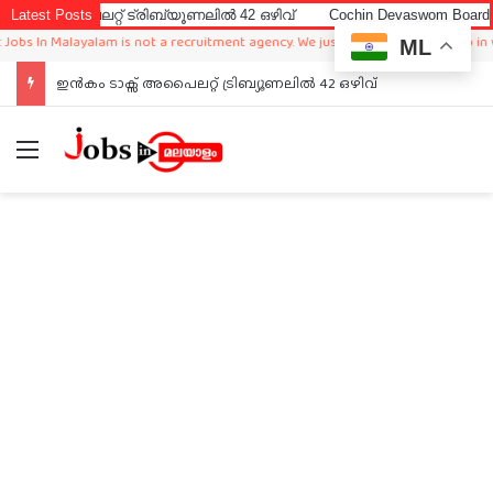
പൈലറ്റ് ട്രിബ്യൂണലിൽ 42 ഒഴിവ്
Latest Posts
Cochin Devaswom Board LD Cler
In Malayalam is not a recruitment agency. We just sharing available job in world
ML
ഇൻകം ടാക്സ് അപൈലറ്റ് ട്രിബ്യൂണലിൽ 42 ഒഴിവ്
Menu