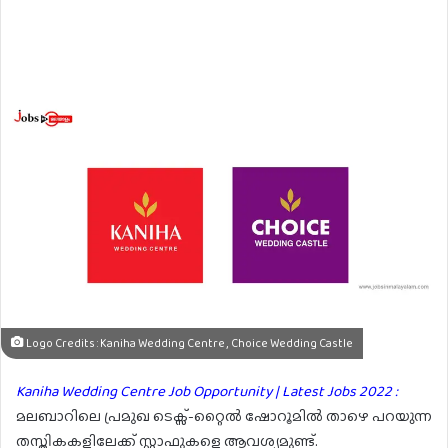
Logo Credits : Kaniha Wedding Centre , Choice Wedding Castle
Kaniha Wedding Centre Job Opportunity | Latest Jobs 2022 :
മലബാറിലെ പ്രമുഖ ടെക്സ്-റ്റൈൽ ഷോറൂമിൽ താഴെ പറയുന്ന
തസ്തികകളിലേക്ക് സ്റ്റാഫുകളെ ആവശ്യമുണ്ട്.