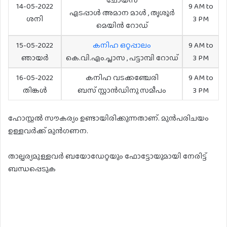
ചോയ്സ്
14-05-2022
9 AM to
എടപ്പാൾ അമാന മാൾ , തൃശൂർ
ശനി
3 PM
മെയിൻ റോഡ്
15-05-2022
കനിഹ ഒറ്റപ്പാലം
9 AM to
ഞായർ
കെ.വി.എം.പ്ലാസ , പട്ടാമ്പി റോഡ്
3 PM
16-05-2022
കനിഹ വടക്കഞ്ചേരി
9 AM to
തിങ്കൾ
ബസ് സ്റ്റാൻഡിനു സമീപം
3 PM
ഹോസ്റ്റൽ സൗകര്യം ഉണ്ടായിരിക്കുന്നതാണ്. മുൻപരിചയം
ഉള്ളവർക്ക് മുൻഗണന.
താല്പര്യമുള്ളവർ ബയോഡേറ്റയും ഫോട്ടോയുമായി നേരിട്ട്
ബന്ധപ്പെടുക