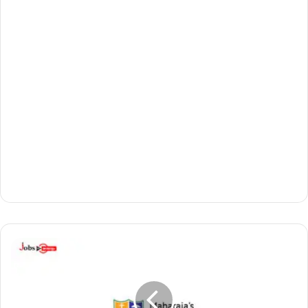
മ
ഹാ
രാ
ജാ
സ്