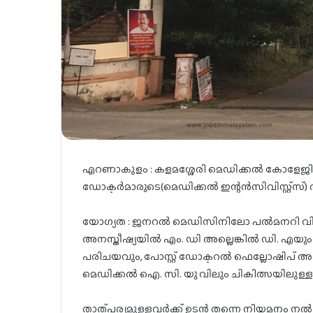
എറണാകുളം : കളമശ്ശേരി മെഡിക്കൽ കോളേജിൽ
ഡോക്ടർമാരുടെ(മെഡിക്കൽ ഇന്റൻസിവിസ്റ്റ്‌സ്)
യോഗ്യത : ജനറൽ മെഡിസിനിലോ പൽമനറി വിഭാഗ
അനസ്തീഷ്യയിൽ എം. ഡി അല്ലെങ്കിൽ ഡി. എയു
പരിചയവും, പോസ്റ്റ്‌ ഡോക്ടറൽ ഫെല്ലോഷിപ് അല്ല
മെഡിക്കൽ ഐ. സി. യു വിലും ചികിത്സയിലുള്ള
താത്പര്യമുള്ളവർക്ക് ഉടൻ തന്നെ നിയമനം നൽ