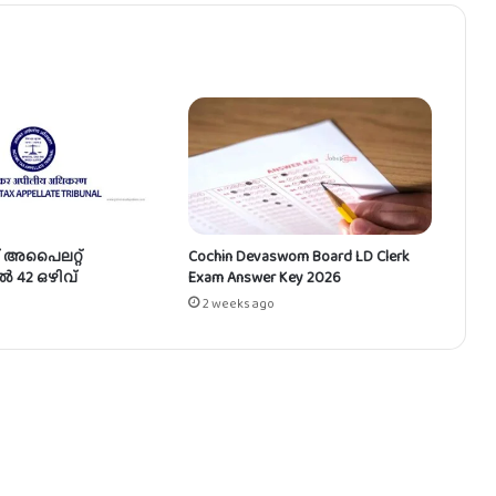
സ
രം
് അപൈലറ്റ്
Cochin Devaswom Board LD Clerk
ൽ 42 ഒഴിവ്
Exam Answer Key 2026
2 weeks ago