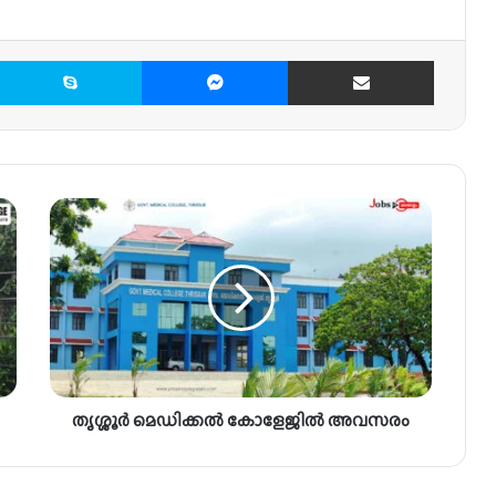
X
Skype
Messenger
Share via Email
തൃ
ശ്ശൂ
ർ
മെ
ഡി
ക്ക
ൽ
കോ
ളേ
തൃശ്ശൂർ മെഡിക്കൽ കോളേജിൽ അവസരം
ജി
ൽ
അ
വ