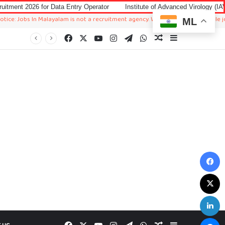
ta Entry Operator
Institute of Advanced Virology (IAV) Notification 2026
 Malayalam is not a recruitment agency. We just sharing available job in worldwi
ML
Facebook
X
YouTube
Instagram
Telegram
WhatsApp
Random Article
Sidebar
F
X
L
M