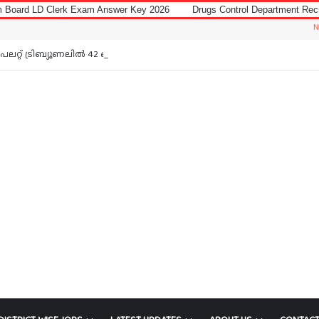
xam Answer Key 2026
Drugs Control Department Recruitment 2026 for Da
Notice: Jobs In
റ്റ് ട്രിബ്യൂണലിൽ 42 ഒഴിവ്