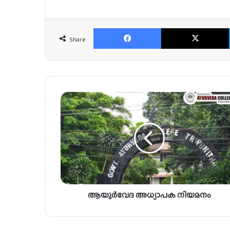
Facebook
Share
ആ
യു
ർ
വേ
ദ
അ
ധ്യാ
പ
ക
ആയുർവേദ അധ്യാപക നിയമനം
നി
യ
മ
നം