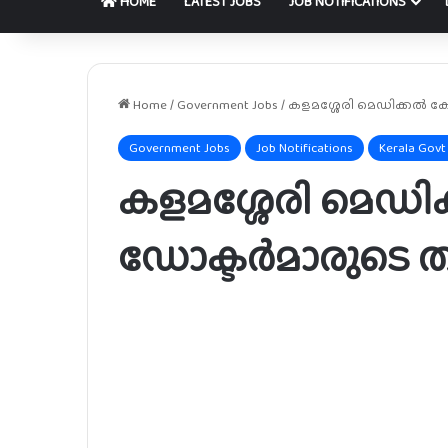
HOME
LATEST JOBS
JOB NOTIFICATIONS
Home
/
Government Jobs
/
കളമശ്ശേരി മെഡിക്കൽ ക
Government Jobs
Job Notifications
Kerala Govt
കളമശ്ശേരി മെഡ
ഡോക്ടർമാരുടെ ത