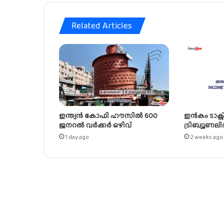
Related Articles
ഇന്ത്യൻ കോഫി ഹൗസിൽ 600
ഇൻകം ടാക്സ
ജനറൽ വർക്കർ ഒഴിവ്
ട്രിബ്യൂണലി
1 day ago
2 weeks ago