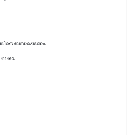
്പലിനെ ബന്ധപ്പെടണം.
411460.