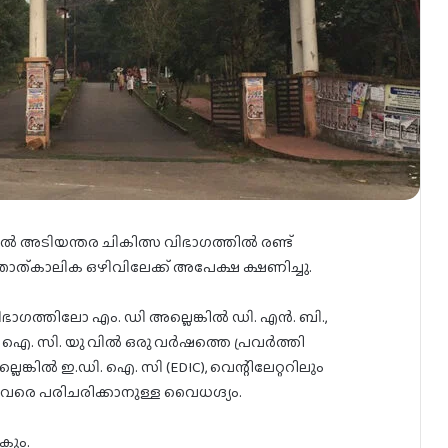
 അടിയന്തര ചികിത്സ വിഭാഗത്തിൽ രണ്ട്
 താത്കാലിക ഒഴിവിലേക്ക് അപേക്ഷ ക്ഷണിച്ചു.
ത്തിലോ എം. ഡി അല്ലെങ്കിൽ ഡി. എൻ. ബി.,
ം ഐ. സി. യു വിൽ ഒരു വർഷത്തെ പ്രവർത്തി
െങ്കിൽ ഇ.ഡി. ഐ. സി (EDIC), വെന്റിലേറ്ററിലും
വരെ പരിചരിക്കാനുള്ള വൈധഗ്ദ്യം.
കും.