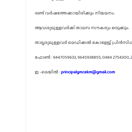
രണ്ട് വർഷത്തേക്കായിരിക്കും നിയമനം.
ആവശ്യമുള്ളവർക്ക് താമസ സൗകര്യം ഒരുക്കും.
താല്പര്യമുള്ളവർ മെഡിക്കൽ കോളേജ് പ്രിൻസിപ
ഫോൺ : 9447059633, 9645938855, 0484 2754300, 2
ഇ -മെയിൽ :
principalgmcekm@gmail.com