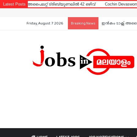
ലറ്റ് ട്രിബ്യൂണലിൽ 42 ഒഴിവ്
Latest Posts
Cochin Devaswom Board LD Clerk E
Friday, August 7 2026
ഇൻകം ടാക്സ് അപൈല
Breaking News