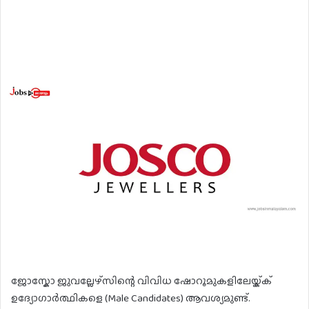
ജോസ്കോ ജുവല്ലേഴ്സിന്റെ വിവിധ ഷോറൂമുകളിലേയ്ക്ക്
ഉദ്യോഗാർത്ഥികളെ (Male Candidates) ആവശ്യമുണ്ട്.