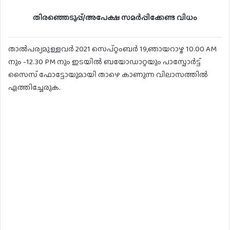
തിരഞ്ഞെടുപ്പ്/അപേക്ഷ സമർപ്പിക്കേണ്ട വിധം
താൽപര്യമുള്ളവർ 2021 സെപ്റ്റംബർ 19,ഞായറാഴ്ച 10.00 AM
നും -12.30 PM നും ഇടയിൽ ബയോഡാറ്റയും പാസ്പോർട്ട്
സൈസ് ഫോട്ടോയുമായി താഴെ കാണുന്ന വിലാസത്തിൽ
എത്തിച്ചേരുക.