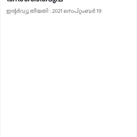
ഇന്റർവ്യൂ തീയതി : 2021 സെപ്റ്റംബർ 19