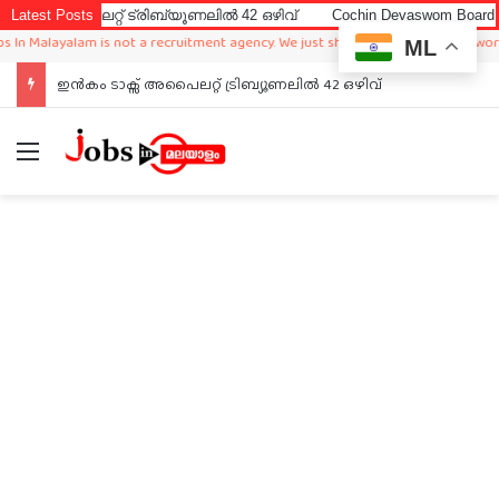
ൈലറ്റ് ട്രിബ്യൂണലിൽ 42 ഒഴിവ്
Latest Posts
Cochin Devaswom Board LD Clerk
alayalam is not a recruitment agency. We just sharing available job in worldwide
ML
ഇൻകം ടാക്സ് അപൈലറ്റ് ട്രിബ്യൂണലിൽ 42 ഒഴിവ്
Menu