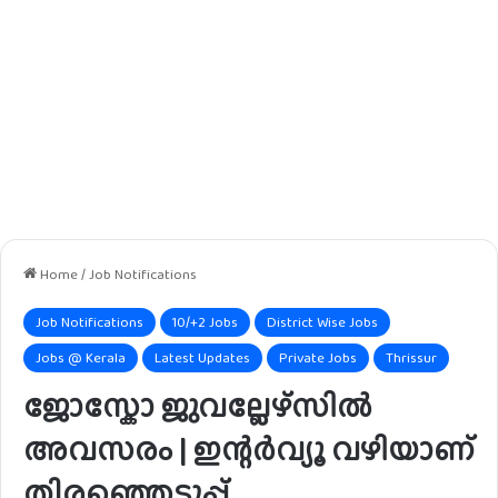
Home
/
Job Notifications
Job Notifications
10/+2 Jobs
District Wise Jobs
Jobs @ Kerala
Latest Updates
Private Jobs
Thrissur
ജോസ്കോ ജുവല്ലേഴ്സിൽ
അവസരം | ഇന്റർവ്യൂ വഴിയാണ്
തിരഞ്ഞെടുപ്പ്