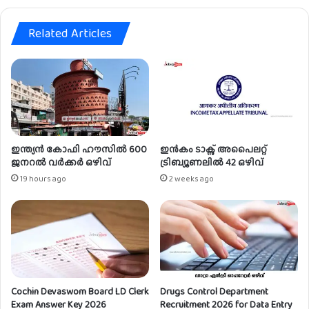
യി
നി
Related Articles
ഒ
ഴി
വ്
ഇന്ത്യൻ കോഫി ഹൗസിൽ 600
ഇൻകം ടാക്സ് അപൈലറ്റ്
ജനറൽ വർക്കർ ഒഴിവ്
ട്രിബ്യൂണലിൽ 42 ഒഴിവ്
19 hours ago
2 weeks ago
Cochin Devaswom Board LD Clerk
Drugs Control Department
Exam Answer Key 2026
Recruitment 2026 for Data Entry