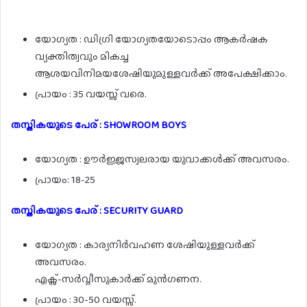
യോഗ്യത : ഡിഗ്രി യോഗ്യതയോടൊപ്പം ആകർഷക
വ്യക്തിത്വവും മികച്ച
ആശയവിനിമയശേഷിയുമുള്ളവർക്ക് അപേക്ഷിക്കാം.
പ്രായം : 35 വയസ്സ് വരെ.
തസ്തികയുടെ പേര് : SHOWROOM BOYS
യോഗ്യത : ഊർജ്ജസ്വലരായ യുവാക്കൾക്ക് അവസരം.
പ്രായം: 18-25
തസ്തികയുടെ പേര് : SECURITY GUARD
യോഗ്യത : കാര്യനിർവഹണ ശേഷിയുള്ളവർക്ക്
അവസരം.
എക്സ്-സർവ്വീസുകാർക്ക് മുൻഗണന.
പ്രായം : 30-50 വയസ്സ്.