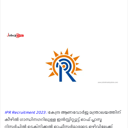
IPR Recruitment 2023 :
കേന്ദ്ര ആണവോർജ മന്ത്രാലയത്തിന്
കീഴിൽ ഗാന്ധിനഗറിലുള്ള ഇൻസ്റ്റിറ്റ്യൂട്ട് ഓഫ് പ്ലാസ്മ
റിസർച്ചിൽ ടെക്നിക്കൽ ഓഫീസർമാരുടെ ഒഴിവിലേക്ക്