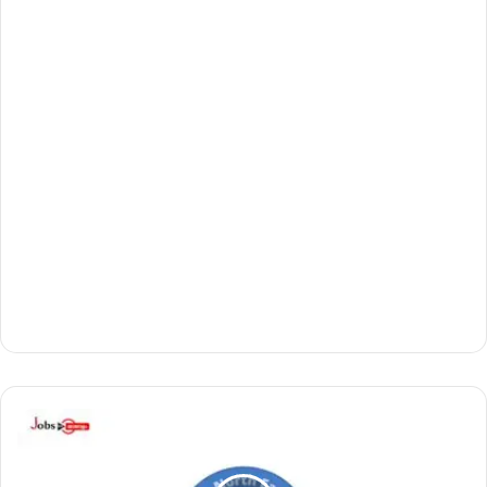
നോ
ർ
ത്ത്