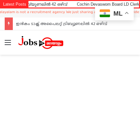
രിബ്യൂണലിൽ 42 ഒഴിവ്
Latest Posts
Cochin Devaswom Board LD Clerk Exam Answ
is not a recruitment agency. We just sharing available job in worldwide from dif
ML
ഇൻകം ടാക്സ് അപൈലറ്റ് ട്രിബ്യൂണലിൽ 42 ഒഴിവ്
Menu