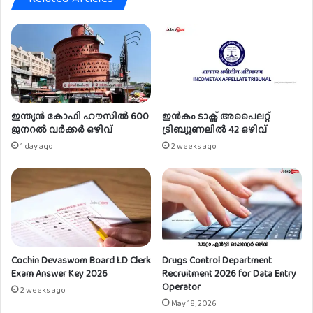
നീ
യ
ർ
ഒ
ഴി
വ്
ഇന്ത്യൻ കോഫി ഹൗസിൽ 600
ഇൻകം ടാക്സ് അപൈലറ്റ്
ജനറൽ വർക്കർ ഒഴിവ്
ട്രിബ്യൂണലിൽ 42 ഒഴിവ്
1 day ago
2 weeks ago
Cochin Devaswom Board LD Clerk
Drugs Control Department
Exam Answer Key 2026
Recruitment 2026 for Data Entry
Operator
2 weeks ago
May 18, 2026