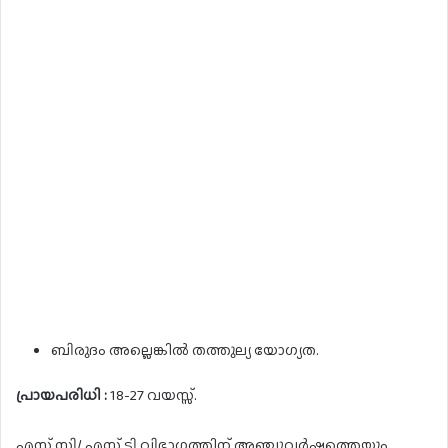
ബിരുദം അല്ലെങ്കിൽ തത്തുല്യ യോഗ്യത.
പ്രായപരിധി :
18-27 വയസ്സ്.
എസ്.സി/ എസ്.ടി വിഭാഗത്തിന് അഞ്ചുവർഷത്തെയും