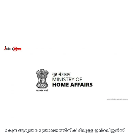
കേന്ദ്ര ആഭ്യന്തര മന്ത്രാലയത്തിന് കീഴിലുള്ള ഇൻറലിജൻസ്