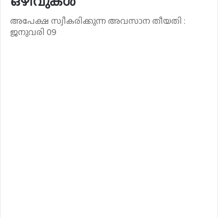
ഒഴിവുകൾ
അപേക്ഷ സ്വീകരിക്കുന്ന അവസാന തീയതി :
ജനുവരി 09