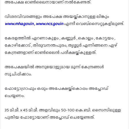
അപേക്ഷ ഓൺലൈനായാണ് നൽകേണ്ടത്.
വിശദവിവരങ്ങളും അപേക്ഷ അയയ്ക്കാനുള്ള ലിങ്കും
www.mha.gov.in , www.ncs.gov.in
എന്നീ വെബ്സൈറ്റുകളിലുണ്ട്.
കേരളത്തിൽ എറണാകുളം , കണ്ണൂർ , കൊല്ലം , കോട്ടയം ,
കോഴിക്കോട് , തിരുവനന്തപുരം, തൃശ്ശൂർ എന്നിങ്ങനെ ഏഴ്
കേന്ദ്രങ്ങളാണ് ഓൺലൈൻ പരീക്ഷയ്ക്കുള്ളത്.
അപേക്ഷയിൽ അനുയോജ്യമായ മൂന്ന് കേന്ദ്രങ്ങൾ
സൂചിപ്പിക്കാം.
ഫോട്ടോഗ്രാഫും ഒപ്പും അപേക്ഷയ്ക്കൊപ്പം അപ്ലോഡ്
ചെയ്യണം.
35 മി.മീ. x 45 മി.മീ. അളവിലും 50-100 കെ.ബി. സൈസിലുള്ള
പുതിയ ഫോട്ടോയാണ് അപ്ലോഡ് ചെയ്യേണ്ടത്.