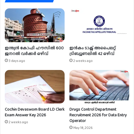
ഇന്ത്യൻ കോഫി ഹൗസിൽ 600
ഇൻകം ടാക്സ് അപൈലറ്റ്
ജനറൽ വർക്കർ ഒഴിവ്
ട്രിബ്യൂണലിൽ 42 ഒഴിവ്
3 days ago
2 weeks ago
Cochin Devaswom Board LD Clerk
Drugs Control Department
Exam Answer Key 2026
Recruitment 2026 for Data Entry
Operator
2 weeks ago
May 18, 2026