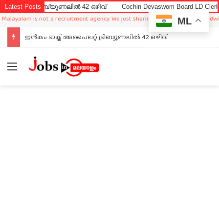
രിബ്യൂണലിൽ 42 ഒഴിവ്
Latest Posts
Cochin Devaswom Board LD Clerk Exam Answ
am is not a recruitment agency. We just sharing available job in worldwide from 
ML
ഇൻകം ടാക്സ് അപൈലറ്റ് ട്രിബ്യൂണലിൽ 42 ഒഴിവ്
Menu