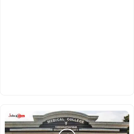
മെ
ഡി
ക്ക
ൽ