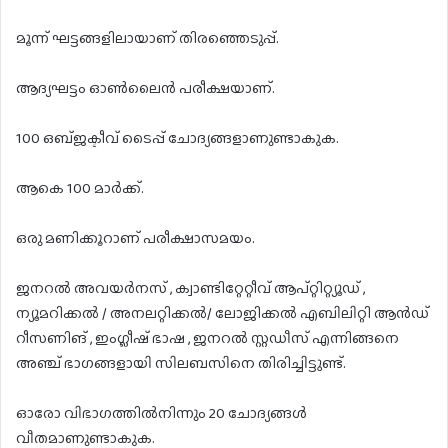
മൂന്ന് ഘട്ടങ്ങളിലായാണ് തിരഞ്ഞെടുപ്പ്.
ആദ്യഘട്ടം ഓൺലൈൻ പരീക്ഷയാണ്.
100 ഒബ്ജക്ടീവ് ടൈപ്പ് ചോദ്യങ്ങളാണുണ്ടാകുക.
ആകെ 100 മാർക്ക്.
ഒരു മണിക്കൂറാണ് പരീക്ഷാസമയം.
ജനറൽ അവയർനസ് , ക്വാണ്ടിറ്റേറ്റീവ് ആപ്റ്റിറ്റ്യൂഡ് ,
ന്യൂമറിക്കൽ / അനലറ്റിക്കൽ/ ലോജിക്കൽ എബിലിറ്റി ആൻഡ്
റീസണിങ് , ഇംഗ്ലീഷ് ഭാഷ , ജനറൽ സ്റ്റഡീസ് എന്നിങ്ങനെ
അഞ്ച് ഭാഗങ്ങളായി സിലബസിനെ തിരിച്ചിട്ടുണ്ട്.
ഓരോ വിഭാഗത്തിൽനിന്നും 20 ചോദ്യങ്ങൾ
വീതമാണുണ്ടാകുക.