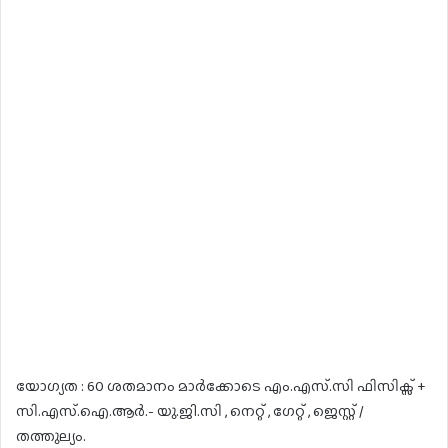
യോഗ്യത : 60 ശതമാനം മാർക്കോടെ എം.എസ്.സി ഫിസിക്സ് +
സി.എസ്.ഐ.ആർ.- യു.ജി.സി , നെറ്റ് , ഗേറ്റ് , ജെസ്റ്റ് /
തത്തുല്യം.