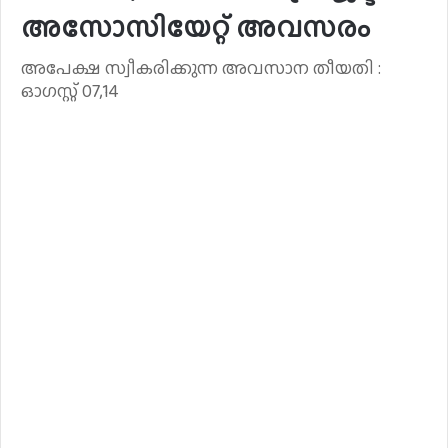
അസോസിയേറ്റ് അവസരം
അപേക്ഷ സ്വീകരിക്കുന്ന അവസാന തീയതി :
ഓഗസ്റ്റ് 07,14