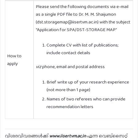
Please send the following documents via e-mail
as a single PDF file to Dr. M. M. Shaijumon
(dst.storagemap@iisertvm.ac.in) with the subject
“Application for SPA/DST-STORAGE MAP”
Complete CV with list of publications;
include contact details
How to
apply
viz
phone, email and postal address
Brief write up of your research experience
(not more than 1 page)
Names of two referees who can provide
recommendation letters
വിശദവിവരങ്ങൾക്ക്
www.iisertvm.ac.in
എന്ന വെബ്സൈറ്റ്