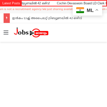
ബ്യൂണലിൽ 42 ഒഴിവ്
Latest Posts
Cochin Devaswom Board LD Clerk Exam Answer 
a recruitment agency. We just sharing available job in worldwide from different 
ML
Cochin Devaswom Board LD Clerk Exam Answer Key 2026
Menu