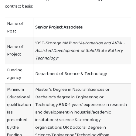
contract basis:
Name of
Senior Project Associate
Post
‘DST-Storage MAP’ on “
Automation and AI/ML-
Name of
Assisted Development of Solid State Battery
Project
Technology
”
Funding
Department of Science & Technology
agency
Minimum
Master’s Degree in Natural Sciences or
Educational
Bachelor’s degree in Engineering or
qualification
Technology
AND
4 years’ experience in research
(as
and development in industrial/academic
prescribed
institutions/ science & technology
by the
organizations
OR
Doctoral Degree in
funding
Science/Engineering/Technology/from