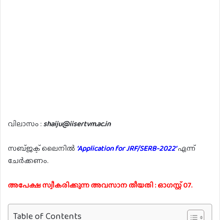
വിലാസം :
shaiju@iisertvm.ac.in
സബ്ജക്ട് ലൈനിൽ
‘Application for JRF/SERB-2022’
എന്ന്
ചേർക്കണം.
അപേക്ഷ സ്വീകരിക്കുന്ന അവസാന തീയതി : ഓഗസ്റ്റ് 07.
Table of Contents