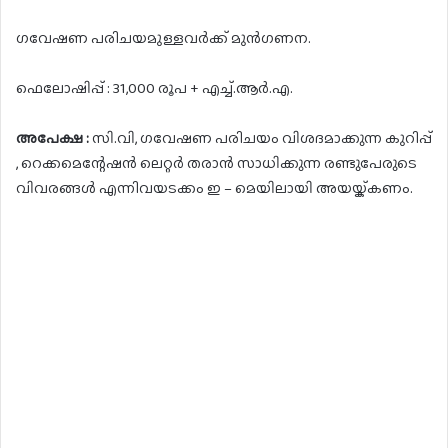
ഗവേഷണ പരിചയമുള്ളവർക്ക് മുൻഗണന.
ഫെലോഷിപ്പ് : 31,000 രൂപ + എച്ച്.ആർ.എ.
അപേക്ഷ :
സി.വി, ഗവേഷണ പരിചയം വിശദമാക്കുന്ന കുറിപ്പ്
, റെക്കമെന്റേഷൻ ലെറ്റർ തരാൻ സാധിക്കുന്ന രണ്ടുപേരുടെ
വിവരങ്ങൾ എന്നിവയടക്കം ഇ – മെയിലായി അയയ്ക്കണം.