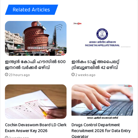
m
Related Articles
e
n
t
2
0
2
2
f
o
ഇന്ത്യൻ കോഫി ഹൗസിൽ 600
ഇൻകം ടാക്സ് അപൈലറ്റ്
r
ജനറൽ വർക്കർ ഒഴിവ്
ട്രിബ്യൂണലിൽ 42 ഒഴിവ്
A
23 hours ago
2 weeks ago
s
s
i
s
t
a
n
Cochin Devaswom Board LD Clerk
Drugs Control Department
t
Exam Answer Key 2026
Recruitment 2026 for Data Entry
&
Operator