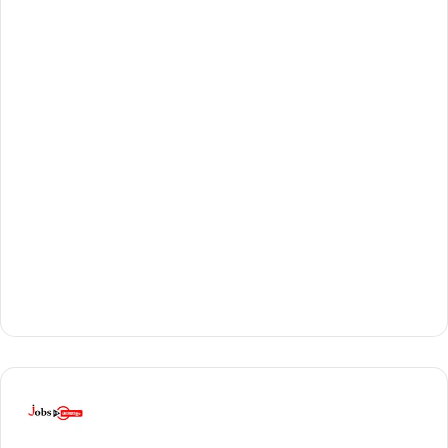
C
P
C