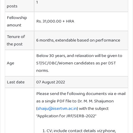
1
posts
Fellowship
Rs. 31,000.00 + HRA
amount
Tenure of
6 months, extendable based on performance
the post
Below 30 years, and relaxation will be given to
Age
ST/SC/OBC/Women candidates as per DST
norms.
Last date
07 August 2022
Please send the following documents via e-mail
as a single PDF file to Dr. M. M. Shaijumon
(
shaiju@iisertvm.ac.in
) with the subject
“Application for JRF/SERB-2022”
CV; include contact details
viz
phone,