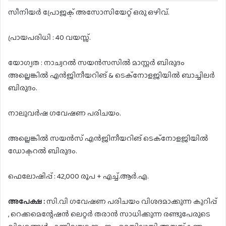
സീനിയർ പ്രോജക്ട് അസോസിയേറ്റ് ഒരു ഒഴിവ്.
പ്രായപരിധി : 40 വയസ്സ്.
യോഗ്യത : നാച്വറൽ സയൻസസിൽ മാസ്റ്റർ ബിരുദം
അല്ലെങ്കിൽ എൻജിനീയറിങ് & ടെക്നോളജിയിൽ ബാച്ചിലർ
ബിരുദം.
നാലുവർഷ ഗവേഷണ പരിചയം.
അല്ലെങ്കിൽ സയൻസ് എൻജിനീയറിങ് ടെക്നോളജിയിൽ
ഡോക്ടറൽ ബിരുദം.
ഫെലോഷിപ്പ് : 42,000 രൂപ + എച്ച്.ആർ.എ.
അപേക്ഷ :
സി.വി ഗവേഷണ പരിചയം വിശദമാക്കുന്ന കുറിപ്പ്
, റെക്കമെന്റേഷൻ ലെറ്റർ തരാൻ സാധിക്കുന്ന രണ്ടുപേരുടെ