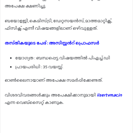
അപേക്ഷ ക്ഷണിച്ചു.
ബയോളജി, കെമിസ്ട്രി, ഡേറ്റസയൻസ്, മാത്തമാറ്റിക്സ്,
ഫിസിക്സ് എന്നീ വിഷയങ്ങളിലാണ് ഒഴിവുള്ളത്.
തസ്‌തികയുടെ പേര് : അസിസ്റ്റൻറ് പ്രൊഫസർ
യോഗ്യത : ബന്ധപ്പെട്ട വിഷയത്തിൽ പിഎച്ച്.ഡി
പ്രായപരിധി : 35 വയസ്സ്.
ഓൺലൈനായാണ് അപേക്ഷ സമർപ്പിക്കേണ്ടത്.
വിശദവിവരങ്ങൾക്കും അപേക്ഷിക്കാനുമായി
iisertvm.ac.in
എന്ന വെബ്സൈറ്റ് കാണുക.