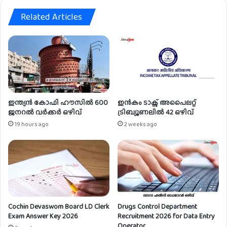
ര
Related Articles
ള
സ്റ്റേ
റ്റ്
വെ
യ
ർ
ഹൗ
സി
ങ്
ഇന്ത്യൻ കോഫി ഹൗസിൽ 600
ഇൻകം ടാക്സ് അപൈലറ്റ്
കോ
ജനറൽ വർക്കർ ഒഴിവ്
ട്രിബ്യൂണലിൽ 42 ഒഴിവ്
ർ
19 hours ago
2 weeks ago
പ്പ
റേ
ഷ
നി
ൽ
ഡ്രൈ
വ
Cochin Devaswom Board LD Clerk
Drugs Control Department
ർ
Exam Answer Key 2026
Recruitment 2026 for Data Entry
ആ
Operator