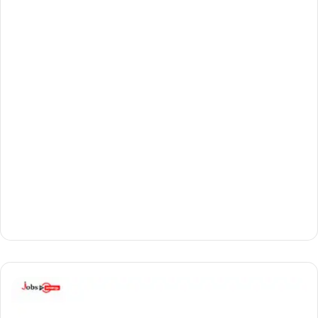
ചി
ത്ത
ര