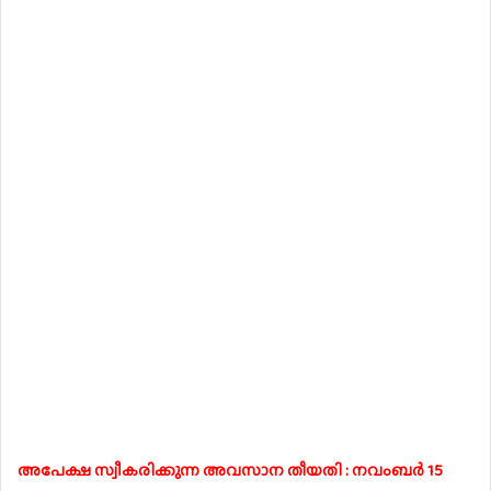
അപേക്ഷ സ്വീകരിക്കുന്ന അവസാന തീയതി : നവംബർ 15