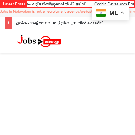
് അപൈലറ്റ് ട്രിബ്യൂണലിൽ 42 ഒഴിവ്
Latest Posts
Cochin Devaswom Board LD C
 In Malayalam is not a recruitment agency. We just sharing available job in worl
ML
ഇൻകം ടാക്സ് അപൈലറ്റ് ട്രിബ്യൂണലിൽ 42 ഒഴിവ്
Menu