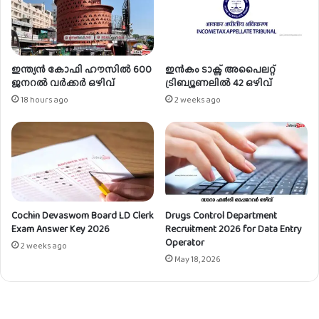
ഇന്ത്യൻ കോഫി ഹൗസിൽ 600
ഇൻകം ടാക്സ് അപൈലറ്റ്
ജനറൽ വർക്കർ ഒഴിവ്
ട്രിബ്യൂണലിൽ 42 ഒഴിവ്
18 hours ago
2 weeks ago
Cochin Devaswom Board LD Clerk
Drugs Control Department
Exam Answer Key 2026
Recruitment 2026 for Data Entry
Operator
2 weeks ago
May 18, 2026