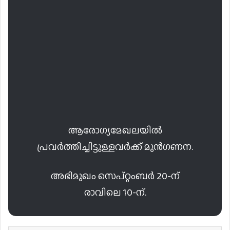
ആരോഗ്യമേഖലയിൽ
പ്രവർത്തിച്ചിട്ടുള്ളവർക്ക് മുൻഗണന.
അഭിമുഖം സെപ്റ്റംബർ 20-ന്
രാവിലെ 10-ന്.