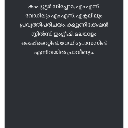
കംപ്യൂട്ടർ ഡിപ്ലോമ, എം.എസ്.
വേഡിലും എം.എസ്. എക്സലിലും
പ്രവൃത്തിപരിചയം, കമ്യൂണിക്കേഷൻ
സ്കിൽസ്, ഇംഗ്ലീഷ്, മലയാളം
ടൈപ്പ്റൈറ്റിങ്, വേഡ് പ്രോസസിങ്
എന്നിവയിൽ പ്രാവീണ്യം.