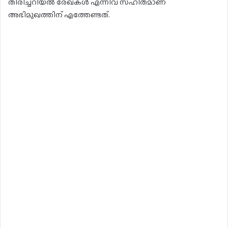
തിരിച്ചറിയല്‍ രേഖകൾ എന്നിവ സഹിതമാണ്
അഭിമുഖത്തിന് എത്തേണ്ടത്.