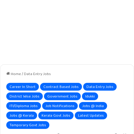
Home
/
Data Entry Jobs
Career In Short
Contract Based Jobs
Data Entry Jobs
District Wise Jobs
Government Jobs
Idukki
ITI/Diploma Jobs
Job Notifications
Jobs @ India
Jobs @ Kerala
Kerala Govt Jobs
Latest Updates
Temporary Govt Jobs