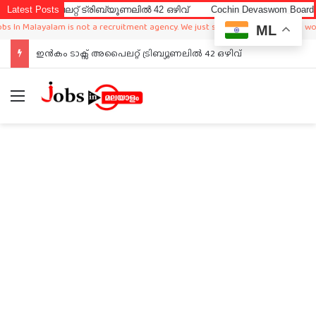
ൈലറ്റ് ട്രിബ്യൂണലിൽ 42 ഒഴിവ്
Latest Posts
Cochin Devaswom Board LD Clerk 
Malayalam is not a recruitment agency. We just sharing available job in worldwid
ML
ഇൻകം ടാക്സ് അപൈലറ്റ് ട്രിബ്യൂണലിൽ 42 ഒഴിവ്
Menu