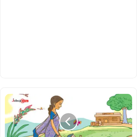
അ
ങ്ക
ണ
വാ
ടി
വ
ർ