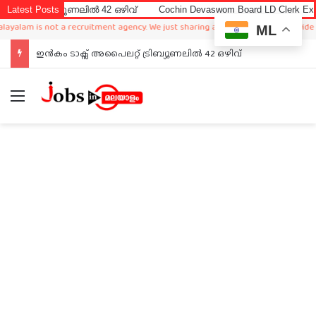
ൂണലിൽ 42 ഒഴിവ്
Latest Posts
Cochin Devaswom Board LD Clerk Exam Answer Key
 not a recruitment agency. We just sharing available job in worldwide from diffe
ML
ഇൻകം ടാക്സ് അപൈലറ്റ് ട്രിബ്യൂണലിൽ 42 ഒഴിവ്
Menu