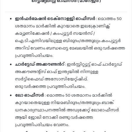
സ്പെഷ്യലിസ്റ്റ് ഓഫീസർ ( മാനേജർ )
ഇൻഫർമേഷൻ ടെക്നോളജി ഓഫീസർ
: മൊത്തം 50
ശതമാനം മാർക്കിൽ കുറയാതെ ഇലക്ട്രോണിക്സ്
കമ്യൂണിക്കേഷൻ / കംപ്യൂട്ടർ സയൻസ് /
ഐ.ടി.എന്നിവയിലുള്ള ബിരുദം/തത്തുല്യം.കംപ്യൂട്ടർ
അറിവ് വേണം.ബന്ധപ്പെട്ട മേഖലയിൽ ഒരു വർഷത്തെ
പ്രവൃത്തിപരിചയം.
ചാർട്ടേഡ് അക്കൗണ്ടൻറ്
: ഇൻസ്റ്റിറ്റ്യൂട്ട് ഓഫ് ചാർട്ടേഡ്
അക്കൗണ്ടന്റ്സ് ഓഫ് ഇന്ത്യയിൽ നിന്നുള്ള
സർട്ടിഫൈഡ് അസോസിയേറ്റ്ഷിപ്പ്.
ഒരു വർഷത്തെ പ്രവൃത്തിപരിചയം.
ലോ ഓഫീസർ
: മൊത്തം 50 ശതമാനം മാർക്കിൽ
കുറയാതെയുള്ള നിയമബിരുദം/തത്തുല്യം.ബാങ്ക്
ധനകാര്യസ്ഥാപനത്തിൽ അഡ്വക്കേറ്റ് ലോഓഫീസർ
ആയി ജോലി നോക്കി രണ്ടു വർഷത്തെ
പ്രവൃത്തിപരിചയം വേണം.