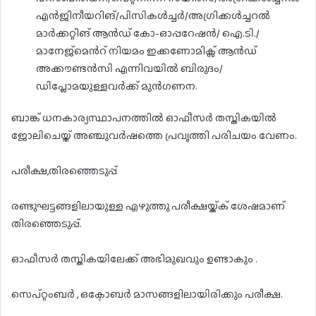
എൻജിനീയറിങ്/പിസികൾച്ചർ/അഗ്രിക്കൾച്ചറൽ
മാർക്കറ്റിങ് ആൻഡ് കോ-ഓപ്പറേഷൻ/ ഐ.ടി./
മാനേജ്മെൻറ് നിയമം ഇക്കണോമിക്സ് ആൻഡ്
അക്കൗണ്ടൻസി എന്നിവയിൽ ബിരുദം/
ഡിപ്ലോമയുള്ളവർക്ക് മുൻഗണന.
ബാങ്ക് ധനകാര്യസ്ഥാപനത്തിൽ ഓഫീസർ തസ്തികയിൽ
ജോലിചെയ്ത് അഞ്ചുവർഷത്തെ പ്രവൃത്തി പരിചയം വേണം.
പരീക്ഷ,തിരഞ്ഞെടുപ്പ്
രണ്ടുഘട്ടങ്ങളിലായുള്ള എഴുത്തു പരീക്ഷയ്ക്ക് ശേഷമാണ്
തിരഞ്ഞെടുപ്പ്.
ഓഫീസർ തസ്തികയിലേക്ക് അഭിമുഖവും ഉണ്ടാകും .
സെപ്റ്റംബർ , ഒക്ടോബർ മാസങ്ങളിലായിരിക്കും പരീക്ഷ.