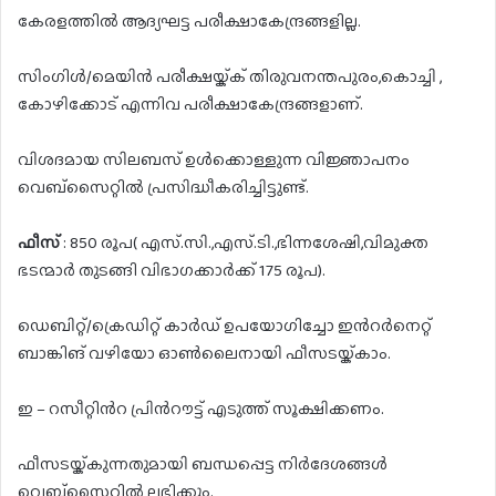
കേരളത്തിൽ ആദ്യഘട്ട പരീക്ഷാകേന്ദ്രങ്ങളില്ല.
സിംഗിൾ/മെയിൻ പരീക്ഷയ്ക്ക് തിരുവനന്തപുരം,കൊച്ചി ,
കോഴിക്കോട് എന്നിവ പരീക്ഷാകേന്ദ്രങ്ങളാണ്.
വിശദമായ സിലബസ് ഉൾക്കൊള്ളുന്ന വിജ്ഞാപനം
വെബ്സൈറ്റിൽ പ്രസിദ്ധീകരിച്ചിട്ടുണ്ട്.
ഫീസ്
: 850 രൂപ( എസ്.സി.,എസ്.ടി.,ഭിന്നശേഷി,വിമുക്ത
ഭടന്മാർ തുടങ്ങി വിഭാഗക്കാർക്ക് 175 രൂപ).
ഡെബിറ്റ്/ക്രെഡിറ്റ് കാർഡ് ഉപയോഗിച്ചോ ഇൻറർനെറ്റ്
ബാങ്കിങ് വഴിയോ ഓൺലൈനായി ഫീസടയ്ക്കാം.
ഇ – റസീറ്റിൻറ പ്രിൻറൗട്ട് എടുത്ത് സൂക്ഷിക്കണം.
ഫീസടയ്ക്കുന്നതുമായി ബന്ധപ്പെട്ട നിർദേശങ്ങൾ
വെബ്സൈറ്റിൽ ലഭിക്കും.