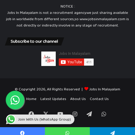
NOTICE :
Jobs In Malayalam is not a recruitment agency.we just sharing available
job in worldwide from different sources,so www.jobsinmalayalam.com is
not directly or indirectly involve in any stage of recruitment.
Subscribe to our channel
© Copyright 2026, All Rights Reserved |
Jobs In Malayalam
Home
Latest Updates
About Us
Contact Us
Facebook
X
YouTube
Instagram
Telegram
WhatsApp
Join With Us (WhatsApp Group)