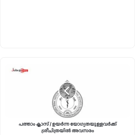
പ
ത്താം
ക്ലാ
സ്
/
ഉ
യ
ർ
ന്ന
പത്താം ക്ലാസ് / ഉയർന്ന യോഗ്യതയുള്ളവർക്ക്
യോ
ഗ്യ
ശ്രീചിത്രയിൽ അവസരം