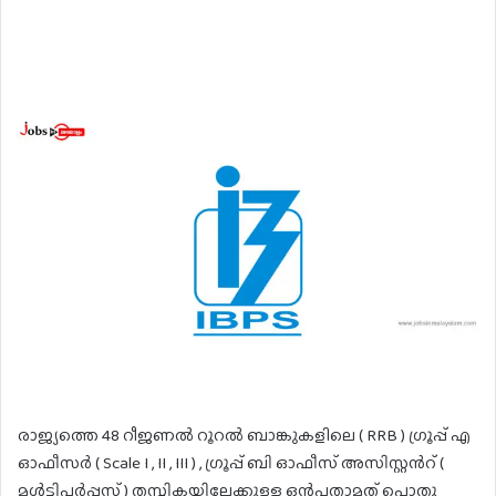
രാജ്യത്തെ 48 റീജണൽ റൂറൽ ബാങ്കുകളിലെ ( RRB ) ഗ്രൂപ്പ് എ
ഓഫീസർ ( Scale I , II , III ) , ഗ്രൂപ്പ് ബി ഓഫീസ് അസിസ്റ്റൻറ് (
മൾട്ടിപർപ്പസ് ) തസ്തികയിലേക്കുള്ള ഒൻപതാമത് പൊതു