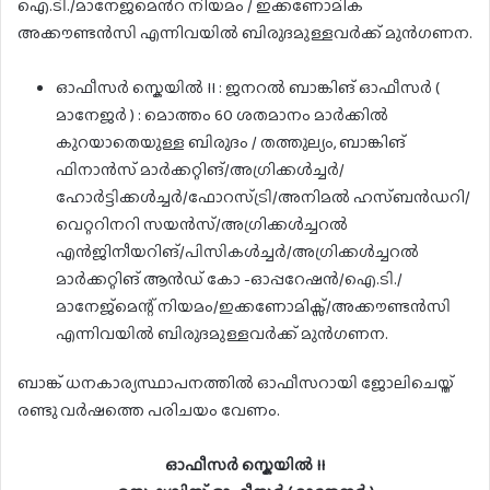
ഐ.ടി./മാനേജ്മെൻറ് നിയമം / ഇക്കണോമിക്
അക്കൗണ്ടൻസി എന്നിവയിൽ ബിരുദമുള്ളവർക്ക് മുൻഗണന.
ഓഫീസർ സ്കെയിൽ II : ജനറൽ ബാങ്കിങ് ഓഫീസർ (
മാനേജർ ) : മൊത്തം 60 ശതമാനം മാർക്കിൽ
കുറയാതെയുള്ള ബിരുദം / തത്തുല്യം, ബാങ്കിങ്
ഫിനാൻസ് മാർക്കറ്റിങ്/അഗ്രിക്കൾച്ചർ/
ഹോർട്ടിക്കൾച്ചർ/ഫോറസ്ട്രി/അനിമൽ ഹസ്ബൻഡറി/
വെറ്ററിനറി സയൻസ്/അഗ്രിക്കൾച്ചറൽ
എൻജിനീയറിങ്/പിസികൾച്ചർ/അഗ്രിക്കൾച്ചറൽ
മാർക്കറ്റിങ് ആൻഡ് കോ -ഓപ്പറേഷൻ/ഐ.ടി./
മാനേജ്മെന്റ് നിയമം/ഇക്കണോമിക്സ്/അക്കൗണ്ടൻസി
എന്നിവയിൽ ബിരുദമുള്ളവർക്ക് മുൻഗണന.
ബാങ്ക് ധനകാര്യസ്ഥാപനത്തിൽ ഓഫീസറായി ജോലിചെയ്ത്
രണ്ടു വർഷത്തെ പരിചയം വേണം.
ഓഫീസർ സ്കെയിൽ II