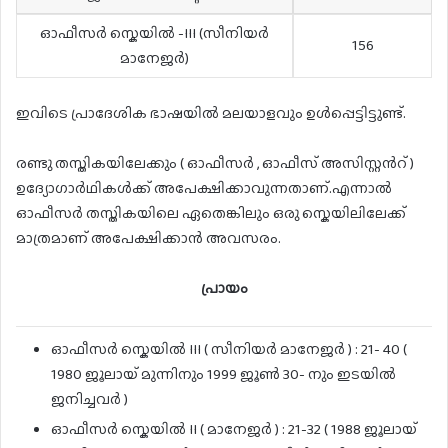
ഓഫീസർ സ്കെയിൽ -III (സീനിയർ
156
മാനേജർ)
ഇവിടെ പ്രാദേശിക ഭാഷയിൽ മലയാളവും ഉൾപ്പെട്ടിട്ടുണ്ട്.
രണ്ടു തസ്തികയിലേക്കും ( ഓഫീസർ , ഓഫീസ് അസിസ്റ്റൻറ് )
ഉദ്യോഗാർഥികൾക്ക് അപേക്ഷിക്കാവുന്നതാണ്.എന്നാൽ
ഓഫീസർ തസ്തികയിലെ ഏതെങ്കിലും ഒരു സ്കെയിലിലേക്ക്
മാത്രമാണ് അപേക്ഷിക്കാൻ അവസരം.
പ്രായം
ഓഫീസർ സ്കെയിൽ III ( സീനിയർ മാനേജർ ) : 21- 40 (
1980 ജൂലായ് മുന്നിനും 1999 ജൂൺ 30- നും ഇടയിൽ
ജനിച്ചവർ )
ഓഫീസർ സ്കെയിൽ II ( മാനേജർ ) : 21-32 ( 1988 ജൂലായ്