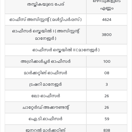
ഒഴിവുകളുടെ
തസ്തികയുടെ പേര്
എണ്ണം
ഓഫീസ് അസിസ്റ്റന്റ് ( മൾട്ടിപർപ്പസ് )
4624
ഓഫീസർ സ്കെയിൽ I ( അസിസ്റ്റന്റ്
3800
മാനേജർ )
ഓഫീസർ സ്കെയിൽ II ( മാനേജർ )
അഗ്രിക്കൾച്ചർ ഓഫീസർ
100
മാർക്കറ്റിങ് ഓഫീസർ
08
ട്രഷറി മാനേജർ
3
ലോ ഓഫീസർ
26
ചാറ്റേർഡ് അക്കൗണ്ടന്റ്
26
ഐ.ടി.ഓഫീസർ
59
ജനറൽ മാർക്കറ്റിങ്
838