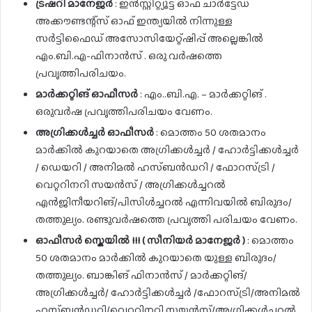
ട്രഷറി മാനേജർ
: ഇൻസ്റ്റിറ്റ്യൂട്ട് ഓഫ് ചാർട്ടേഡ്
അക്കൗണ്ടന്റ്സ് ഓഫ് ഇന്ത്യയിൽ നിന്നുള്ള
സർട്ടിഫൈഡ് അസോസിയേറ്റ്ഷിപ്പ് അല്ലെങ്കിൽ
എം.ബി.എ-ഫിനാൻസ് . ഒരു വർഷത്തെ
പ്രവൃത്തിപരിചയം.
മാർക്കറ്റിങ് ഓഫീസർ
: എം..ബി.എ. – മാർക്കറ്റിങ് .
ഒരുവർഷ പ്രവൃത്തിപരിചയം വേണം.
അഗ്രിക്കൾച്ചർ ഓഫീസർ
: മൊത്തം 50 ശതമാനം
മാർക്കിൽ കുറയാതെ അഗ്രിക്കൾച്ചർ / ഹോർട്ടിക്കൾച്ചർ
/ ഡെയറി / അനിമൽ ഹസ്ബൻഡറി / ഫോറസ്ട്രി /
വെറ്ററിനറി സയൻസ് / അഗ്രിക്കൾച്ചറൽ
എൻജിനീയറിങ്/പിസിൾച്ചറൽ എന്നിവയിൽ ബിരുദം/
തത്തുല്യം. രണ്ടുവർഷത്തെ പ്രവൃത്തി പരിചയം വേണം.
ഓഫീസർ സ്കെയിൽ III ( സീനിയർ മാനേജർ )
: മൊത്തം
50 ശതമാനം മാർക്കിൽ കുറയാതെ യുള്ള ബിരുദം/
തത്തുല്യം. ബാങ്കിങ് ഫിനാൻസ് / മാർക്കറ്റിങ്/
അഗ്രിക്കൾച്ചർ/ ഹോർട്ടിക്കൾച്ചർ /ഫോറസ്ട്രി/അനിമൽ
ഹസ്ബൻഡറി/വെറ്ററിനറി സയൻസ്/അഗ്രിക്കൾച്ചറൽ