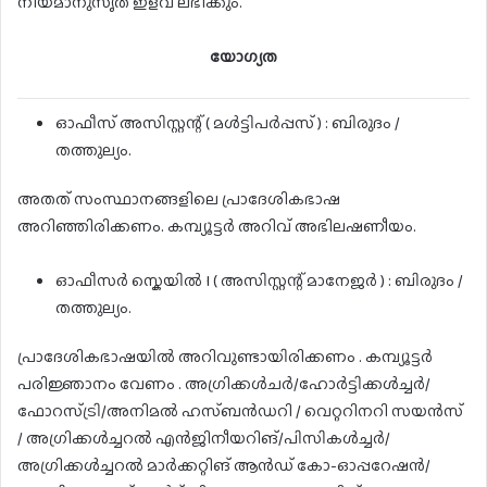
നിയമാനുസൃത ഇളവ് ലഭിക്കും.
യോഗ്യത
ഓഫീസ് അസിസ്റ്റന്റ് ( മൾട്ടിപർപ്പസ് ) : ബിരുദം /
തത്തുല്യം.
അതത് സംസ്ഥാനങ്ങളിലെ പ്രാദേശികഭാഷ
അറിഞ്ഞിരിക്കണം. കമ്പ്യൂട്ടർ അറിവ് അഭിലഷണീയം.
ഓഫീസർ സ്കെയിൽ I ( അസിസ്റ്റന്റ് മാനേജർ ) : ബിരുദം /
തത്തുല്യം.
പ്രാദേശികഭാഷയിൽ അറിവുണ്ടായിരിക്കണം . കമ്പ്യൂട്ടർ
പരിജ്ഞാനം വേണം . അഗ്രിക്കൾചർ/ഹോർട്ടിക്കൾച്ചർ/
ഫോറസ്ട്രി/അനിമൽ ഹസ്ബൻഡറി / വെറ്ററിനറി സയൻസ്
/ അഗ്രിക്കൾച്ചറൽ എൻജിനീയറിങ്/പിസികൾച്ചർ/
അഗ്രിക്കൾച്ചറൽ മാർക്കറ്റിങ് ആൻഡ് കോ-ഓപ്പറേഷൻ/