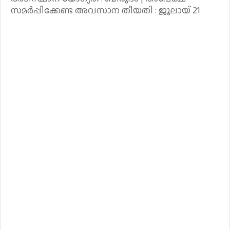
സമർപ്പിക്കേണ്ട അവസാന തീയതി : ജൂലായ് 21