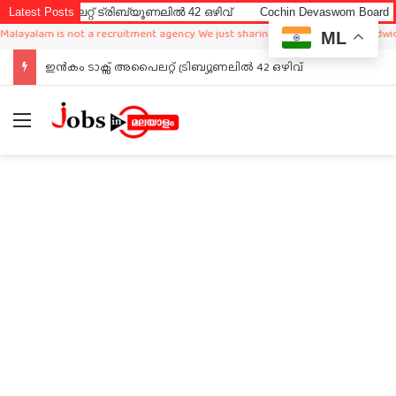
പൈലറ്റ് ട്രിബ്യൂണലിൽ 42 ഒഴിവ്
Latest Posts
Cochin Devaswom Board LD Clerk
alam is not a recruitment agency. We just sharing available job in worldwide fr
ML
ഇൻകം ടാക്സ് അപൈലറ്റ് ട്രിബ്യൂണലിൽ 42 ഒഴിവ്
Menu