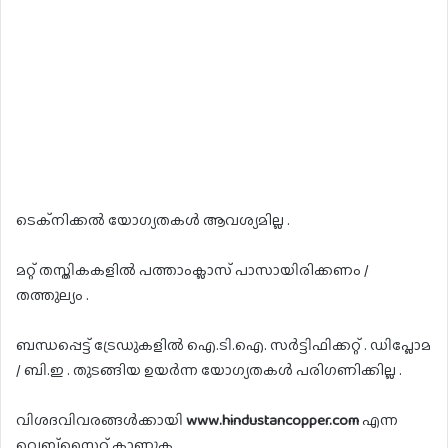
ടെക്‌നിക്കൽ യോഗ്യതകൾ ആവശ്യമില്ല .
മറ്റ് തസ്തികകളിൽ പത്താംക്ലാസ് പാസായിരിക്കണം /
തത്തുല്യം .
ബന്ധപ്പെട്ട് ട്രേഡുകളിൽ ഐ.ടി.ഐ. സർട്ടിഫിക്കറ്റ് . ഡിപ്ലോമ
/ ബി.ഇ . തുടങ്ങിയ ഉയർന്ന യോഗ്യതകൾ പരിഗണിക്കില്ല .
വിശദവിവരങ്ങൾക്കായി
www.hindustancopper.com
എന്ന
വെബ്സൈറ്റ് കാണുക .