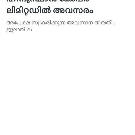
ലിമിറ്റഡിൽ അവസരം
അപേക്ഷ സ്വീകരിക്കുന്ന അവസാന തീയതി :
ജൂലായ് 25