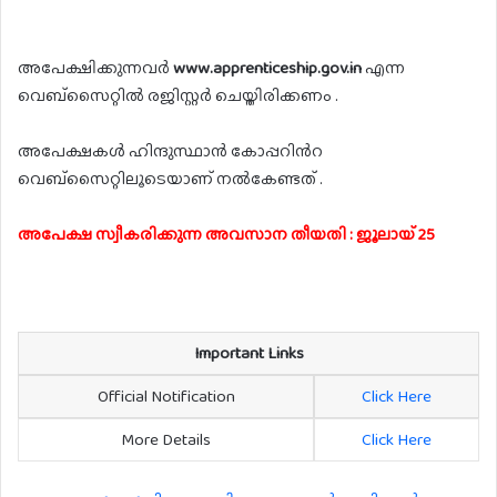
അപേക്ഷിക്കുന്നവർ
www.apprenticeship.gov.in
എന്ന
വെബ്സൈറ്റിൽ രജിസ്റ്റർ ചെയ്തിരിക്കണം .
അപേക്ഷകൾ ഹിന്ദുസ്ഥാൻ കോപ്പറിൻറ
വെബ്സൈറ്റിലൂടെയാണ് നൽകേണ്ടത് .
അപേക്ഷ സ്വീകരിക്കുന്ന അവസാന തീയതി : ജൂലായ് 25
Important Links
Official Notification
Click Here
More Details
Click Here