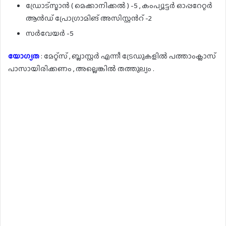
ഡ്രോട്സ്മാൻ ( മെക്കാനിക്കൽ ) -5 , കംപ്യൂട്ടർ ഓപ്പറേറ്റർ
ആൻഡ് പ്രോഗ്രാമിങ് അസിസ്റ്റൻറ് -2
സർവേയർ -5
യോഗ്യത
: മേറ്റ്സ് , ബ്ലാസ്റ്റർ എന്നീ ട്രേഡുകളിൽ പത്താംക്ലാസ്
പാസായിരിക്കണം , അല്ലെങ്കിൽ തത്തുല്യം .