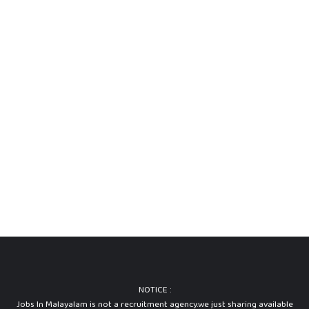
NOTICE :
Jobs In Malayalam is not a recruitment agency.we just sharing available