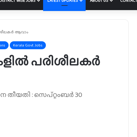
DISTRICT WISE JOBS
LATEST UPDATES
ABOUT US
CONTACT
രിശീലകർ ആവാം
ons
Kerala Govt Jobs
ളുകളിൽ പരിശീലകർ
ന തീയതി : സെപ്റ്റംബർ 30