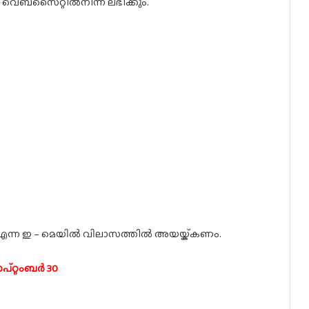
 വെബ്സൈറ്റിൽനിന്ന് ലഭിക്കും.
ന്ന ഇ – മെയിൽ വിലാസത്തിൽ അയയ്ക്കണം.
്റ്റംബർ 30