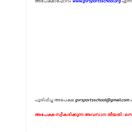
അപേക്ഷാഫോറം
www.gvrsportsschool.org
എന്ന
പൂരിപ്പിച്ച അപേക്ഷ
gvrsportsschool@gmail.com
എ
അപേക്ഷ സ്വീകരിക്കുന്ന അവസാന തീയതി : സെപ