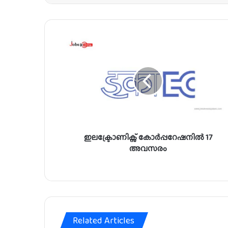
ഇ
ല
ക്ട്രോ
ണി
ക്സ്
കോ
ർ
പ്പ
റേ
ഇലക്ട്രോണിക്സ് കോർപ്പറേഷനിൽ 17
ഷ
നി
അവസരം
ൽ
1
7
അ
വ
സ
Related Articles
രം