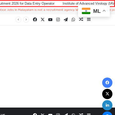
 Entry Operator
Institute of Advanced Virology (IAV) Notification 2026 f
alayalam is not a recruitment agency. We just sharing available job in worldwide
ML
Facebook
X
YouTube
Instagram
Telegram
WhatsApp
Random Article
Sidebar
F
X
L
M