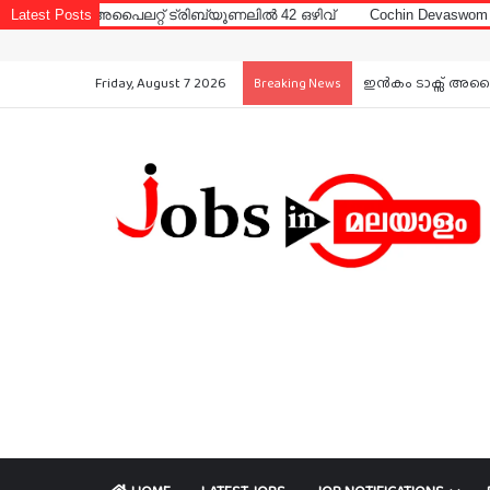
്റ് ട്രിബ്യൂണലിൽ 42 ഒഴിവ്
Latest Posts
Cochin Devaswom Board LD Clerk Exa
Friday, August 7 2026
ഇൻകം ടാക്സ് അപൈല
Breaking News