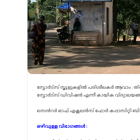
സ്പോർട്സ് സ്കൂളുകളിൽ പരിശീലകർ ആവാം : തിരു
സ്പോർട്സ് ഡിവിഷൻ എന്നീ കായിക വിദ്യാലയങ
സെൻറർ ഓഫ് എക്സലൻസ് ഫോർ കപ്പാസിറ്റി ബ
ഒഴിവുള്ള വിഭാഗങ്ങൾ :