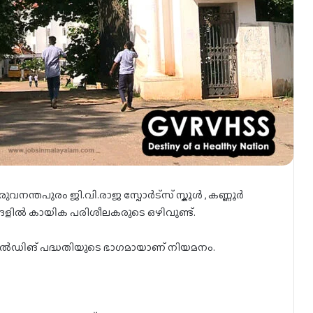
വനന്തപുരം ജി.വി.രാജ സ്പോർട്സ് സ്കൂൾ , കണ്ണൂർ
്ങളിൽ കായിക പരിശീലകരുടെ ഒഴിവുണ്ട്.
ിൽഡിങ് പദ്ധതിയുടെ ഭാഗമായാണ് നിയമനം.