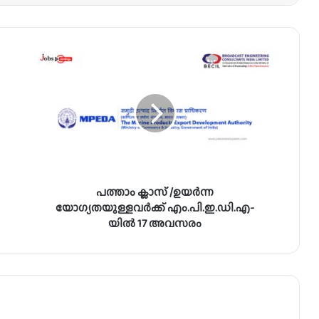
പ
ത്താം
ക്ലാ
സ്
/
ഉ
യ
ർ
ന്ന
പത്താം ക്ലാസ് /ഉയർന്ന
യോ
ഗ്യ
യോഗ്യതയുള്ളവർക്ക് എം.പി.ഇ.ഡി.എ-
ത
യിൽ 17 അവസരം
യു
ള്ള
വ
ർ
ക്ക്
എം