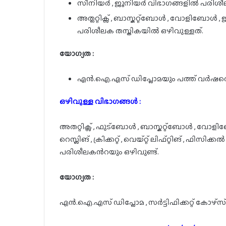
സീനിയർ , ജൂനിയർ വിഭാഗങ്ങളിൽ പരിശീ
അത്ലറ്റിക്സ് , ബാസ്കറ്റ്ബോൾ , വോളിബോൾ
പരിശീലക തസ്തികയിൽ ഒഴിവുള്ളത്.
യോഗ്യത :
എൻ.ഐ.എസ് ഡിപ്ലോമയും പത്ത് വർഷത്
ഒഴിവുള്ള വിഭാഗങ്ങൾ :
അതറ്റിക്സ് , ഫുട്ബോൾ , ബാസ്കറ്റ്ബോൾ , വോളിബ
റെസ്ലിങ് , ക്രിക്കറ്റ് , വെയ്റ്റ് ലിഫ്റ്റിങ് , ഫ
പരിശീലകൻറയും ഒഴിവുണ്ട്.
യോഗ്യത :
എൻ.ഐ.എസ് ഡിപ്ലോമ , സർട്ടിഫിക്കറ്റ് കോഴ്സ്