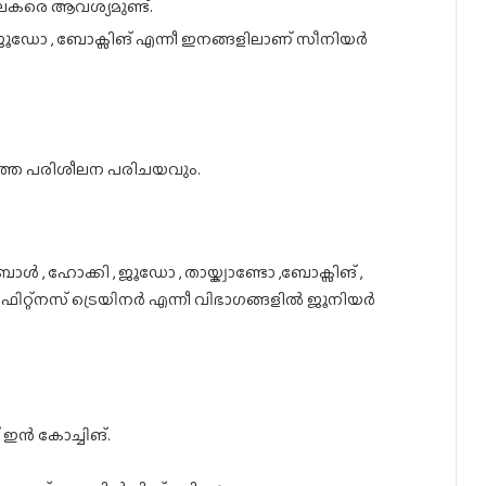
ലകരെ ആവശ്യമുണ്ട്.
 , ജൂഡോ , ബോക്സിങ് എന്നീ ഇനങ്ങളിലാണ് സീനിയർ
തെ പരിശീലന പരിചയവും.
ോൾ , ഹോക്കി , ജൂഡോ , തായ്ക്വാണ്ടോ ,ബോക്സിങ് ,
ിസിക്കൽ ഫിറ്റ്നസ് ട്രെയിനർ എന്നീ വിഭാഗങ്ങളിൽ ജൂനിയർ
 ഇൻ കോച്ചിങ്.