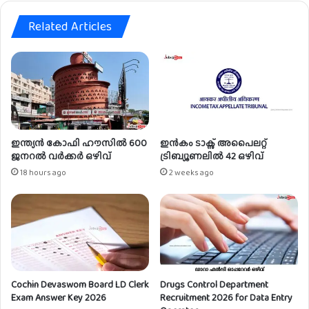
Related Articles
ഇന്ത്യൻ കോഫി ഹൗസിൽ 600
ഇൻകം ടാക്സ് അപൈലറ്റ്
ജനറൽ വർക്കർ ഒഴിവ്
ട്രിബ്യൂണലിൽ 42 ഒഴിവ്
18 hours ago
2 weeks ago
Cochin Devaswom Board LD Clerk
Drugs Control Department
Exam Answer Key 2026
Recruitment 2026 for Data Entry