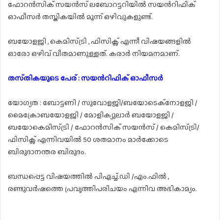
ഫോറൻസിക് സയൻസ് ലബോറട്ടറിയിൽ സയൻറിഫിക്
ഓഫീസർ തസ്തികയിൽ മൂന്ന് ഒഴിവുകളുണ്ട്.
ബയോളജി , കെമിസ്ട്രി , ഫിസിക്സ് എന്നീ വിഷയങ്ങളിൽ
ഓരോ ഒഴിവ് വീതമാണുള്ളത്. കരാർ നിയമനമാണ്.
തസ്‌തികയുടെ പേര് : സയൻറിഫിക് ഓഫീസർ
യോഗ്യത : ബോട്ടണി / സുവോളജി/ബയോടെക്നോളജി /
മൈക്രോബയോളജി / മോളിക്യുലാർ ബയോളജി /
ബയോകെമിസ്ട്രി / ഫോറൻസിക് സയൻസ് / കെമിസ്ട്രി/
ഫിസിക്സ് എന്നിവയിൽ 50 ശതമാനം മാർക്കോടെ
ബിരുദാനന്തര ബിരുദം.
ബന്ധപ്പെട്ട വിഷയത്തിൽ പിഎച്ച്.ഡി /എം.ഫിൽ ,
രണ്ടുവർഷത്തെ പ്രവൃത്തിപരിചയം എന്നിവ അഭികാമ്യം.