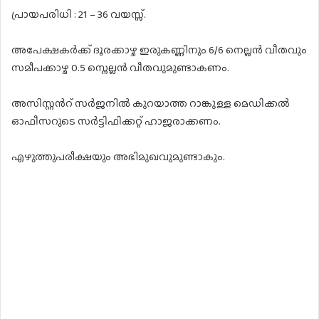
പ്രായപരിധി : 21 – 36 വയസ്സ്.
അപേക്ഷകർക്ക് ദൂരക്കാഴ്ച ഇരുകണ്ണിനും 6/6 നെല്ലൻ വീതവും
സമീപക്കാഴ്ച 0.5 സ്നെല്ലൻ വീതവുമുണ്ടാകണം.
അസിസ്റ്റൻറ് സർജനിൽ കുറയാത്ത റാങ്കുള്ള മെഡിക്കൽ
ഓഫീസറുടെ സർട്ടിഫിക്കറ്റ് ഹാജരാക്കണം.
എഴുത്തുപരീക്ഷയും അഭിമുഖവുമുണ്ടാകും.