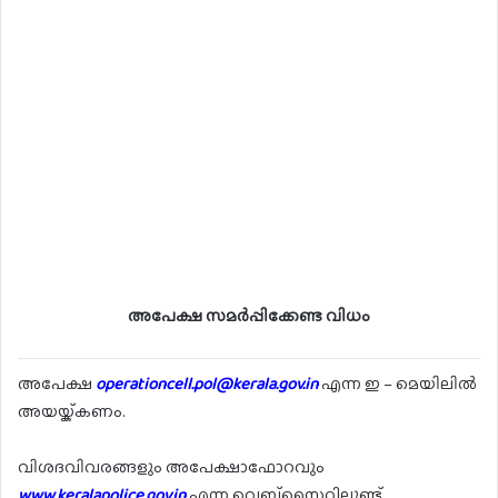
അപേക്ഷ സമർപ്പിക്കേണ്ട വിധം
അപേക്ഷ
operationcell.pol@kerala.gov.in
എന്ന ഇ – മെയിലിൽ
അയയ്ക്കണം.
വിശദവിവരങ്ങളും അപേക്ഷാഫോറവും
www.keralapolice.gov.in
എന്ന വെബ്സൈറ്റിലുണ്ട്.