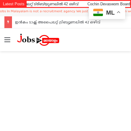
പൈലറ്റ് ട്രിബ്യൂണലിൽ 42 ഒഴിവ്
Latest Posts
Cochin Devaswom Board LD Cler
n Malayalam is not a recruitment agency. We just sharing available job in worldw
ML
ഇൻകം ടാക്സ് അപൈലറ്റ് ട്രിബ്യൂണലിൽ 42 ഒഴിവ്
Menu