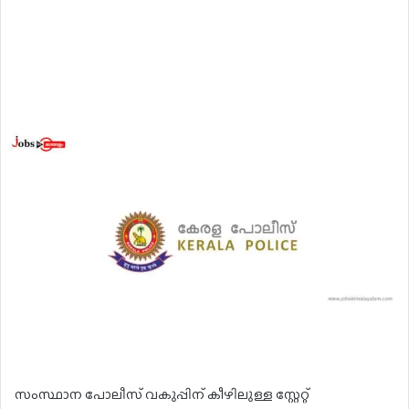
സംസ്ഥാന പോലീസ് വകുപ്പിന് കീഴിലുള്ള സ്റ്റേറ്റ്