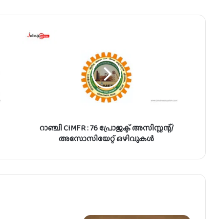
റാ
ഞ്ചി
C
I
M
F
R
:
7
റാഞ്ചി CIMFR : 76 പ്രോജക്ട് അസിസ്റ്റന്റ്/
6
പ്രോ
അസോസിയേറ്റ് ഒഴിവുകൾ
ജ
ക്ട്
അ
സി
സ്റ്റ
ന്റ്
/