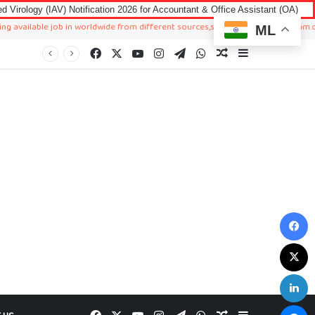
otification 2026 for Accountant & Office Assistant (OA)
job in worldwide from different sources,so www.jobsinmalayalam.com is not direc
ML
Facebook
X
YouTube
Instagram
Telegram
WhatsApp
Random Article
Sidebar
F
X
L
M