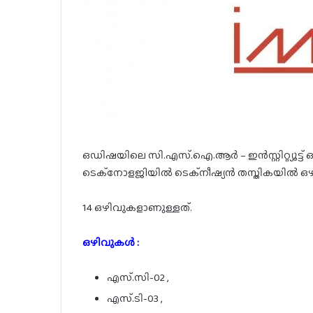
ഒഡിഷയിലെ സി.എസ്.ഐ.ആർ – ഇൻസ്റ്റിറ്റ്യൂട്
ടെക്നോളജിയിൽ ടെക്നീഷ്യൻ തസ്തികയിൽ ഒഴി
14 ഒഴിവുകളാണുള്ളത്.
ഒഴിവുകൾ :
എസ്.സി-02 ,
എസ്.ടി-03 ,