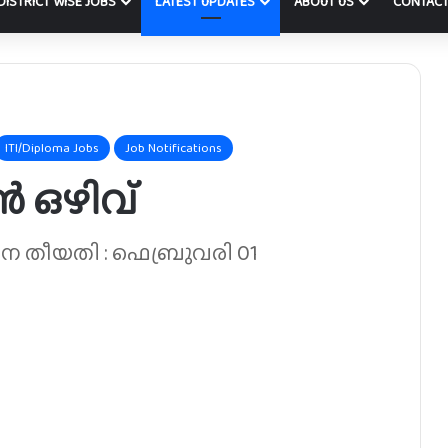
DISTRICT WISE JOBS
LATEST UPDATES
ABOUT US
CONTACT
ITI/Diploma Jobs
Job Notifications
ൻ ഒഴിവ്
ന തീയതി : ഫെബ്രുവരി 01