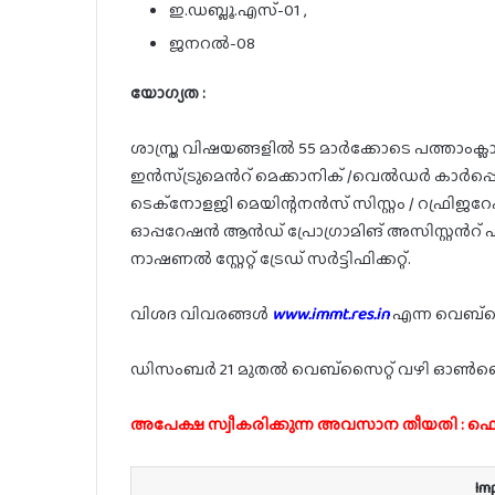
ഇ.ഡബ്ലൂ.എസ്-01 ,
ജനറൽ-08
യോഗ്യത :
ശാസ്ത്ര വിഷയങ്ങളിൽ 55 മാർക്കോടെ പത്താംക്ലാസ് ,
ഇൻസ്‌ട്രുമെൻറ് മെക്കാനിക് /വെൽഡർ കാർപ്പെ
ടെക്നോളജി മെയിന്റനൻസ് സിസ്റ്റം / റഫ്രിജ
ഓപ്പറേഷൻ ആൻഡ് പ്രോഗ്രാമിങ് അസിസ്റ്റൻറ് എ
നാഷണൽ സ്റ്റേറ്റ് ട്രേഡ് സർട്ടിഫിക്കറ്റ്.
വിശദ വിവരങ്ങൾ
www.immt.res.in
എന്ന വെബ്സൈ
ഡിസംബർ 21 മുതൽ വെബ്സൈറ്റ് വഴി ഓൺലൈ
അപേക്ഷ സ്വീകരിക്കുന്ന അവസാന തീയതി : ഫെബ
Im