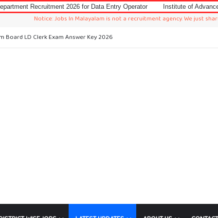
ment 2026 for Data Entry Operator
Institute of Advanced Virology (IAV) N
otice: Jobs In Malayalam is not a recruitment agency. We just sharing available 
epartment Recruitment 2026 for Data Entry Operator