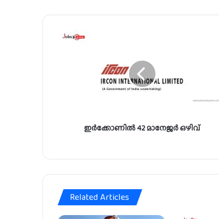
ഇ
ർ
ക്കോ
ണി
ൽ
4
2
മാ
നേ
ഇർക്കോണിൽ 42 മാനേജർ ഒഴിവ്
ജ
ർ
ഒ
ഴി
വ്
Related Articles