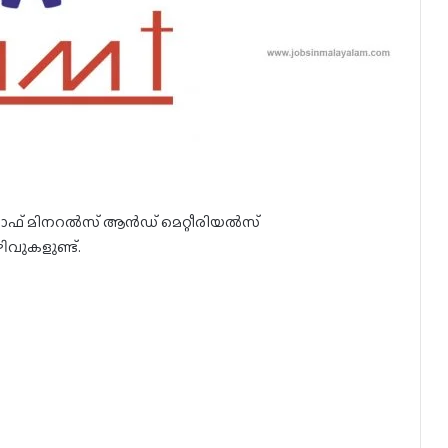
ട് ഓഫ് മിനറൽസ് ആൻഡ് മെറ്റീരിയൽസ്
വുകളുണ്ട്.