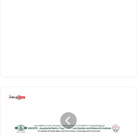
ജ
വ
ഹ
ർ
ലാ
ൽ
നെ