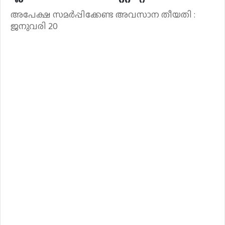
അപേക്ഷ സമർപ്പിക്കേണ്ട അവസാന തീയതി :
ജനുവരി 20