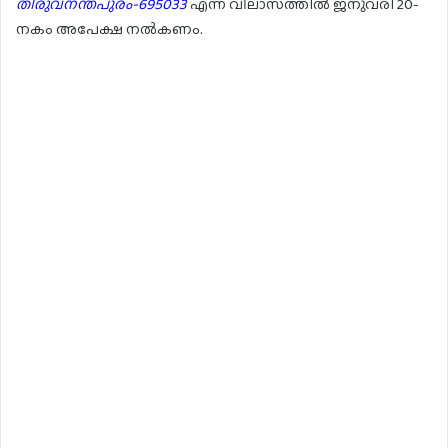
തിരുവനന്തപുരം-695033
എന്ന വിലാസത്തിൽ ജനുവരി 20-
നകം അപേക്ഷ നൽകണം.