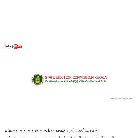
കേരള സംസ്ഥാന തിരഞ്ഞെടുപ്പ് കമ്മീഷന്റെ