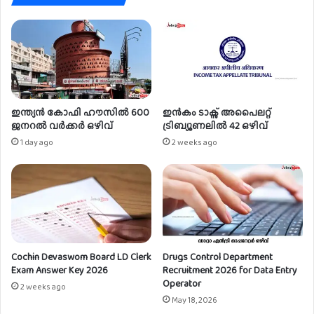
സ്റ്റി
യൂ
റ്റ്യൂ
ർ
ട്ടി
ദേ
ൽ
വ
പ്രോ
സ്വ
ജ
ങ്ങ
ക്ട്
ളി
അ
ൽ
ഇന്ത്യൻ കോഫി ഹൗസിൽ 600
ഇൻകം ടാക്സ് അപൈലറ്റ്
സി
വി
ജനറൽ വർക്കർ ഒഴിവ്
ട്രിബ്യൂണലിൽ 42 ഒഴിവ്
സ്റ്റ
വി
1 day ago
2 weeks ago
ന്റ്
ധ
ഒ
ത
ഴി
സ്തി
വ്
ക
ക
ളി
ൽ
Cochin Devaswom Board LD Clerk
Drugs Control Department
അ
Exam Answer Key 2026
Recruitment 2026 for Data Entry
പേ
Operator
ക്ഷി
2 weeks ago
May 18, 2026
ക്കാം