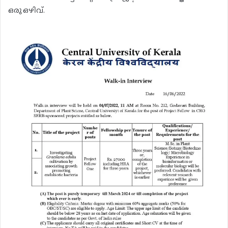
ഒരു ഒഴിവ്.