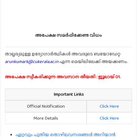
അപേക്ഷ സമർപ്പിക്കേണ്ട വിധം
താല്പര്യമുള്ള ഉദ്യോഗാർത്ഥികൾ അവരുടെ ബയോഡേറ്റ
arunkumark@cukerala.ac.in
എന്ന മെയിലിലേക്ക് അയക്കണം.
അപേക്ഷ സ്വീകരിക്കുന്ന അവസാന തീയതി : ജൂലായ് 01.
Important Links
Official Notification
Click Here
More Details
Click Here
ഏറ്റവും പുതിയ തൊഴിലവസരങ്ങൾ അറിയാൻ