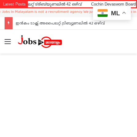
ൈലറ്റ് ട്രിബ്യൂണലിൽ 42 ഒഴിവ്
Latest Posts
Cochin Devaswom Board LD Clerk
In Malayalam is not a recruitment agency. We just sharing available job in world
ML
ഇൻകം ടാക്സ് അപൈലറ്റ് ട്രിബ്യൂണലിൽ 42 ഒഴിവ്
Menu