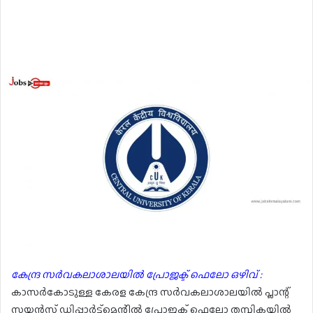
കേന്ദ്ര സർവകലാശാലയിൽ പ്രോജക്ട് ഫെലോ ഒഴിവ് :
കാസർകോടുള്ള കേരള കേന്ദ്ര സർവകലാശാലയിൽ പ്ലാന്റ്
സയൻസ് ഡിപ്പാർട്ട്മെന്റിൽ പ്രോജക്ട് ഫെലോ തസ്തികയിൽ