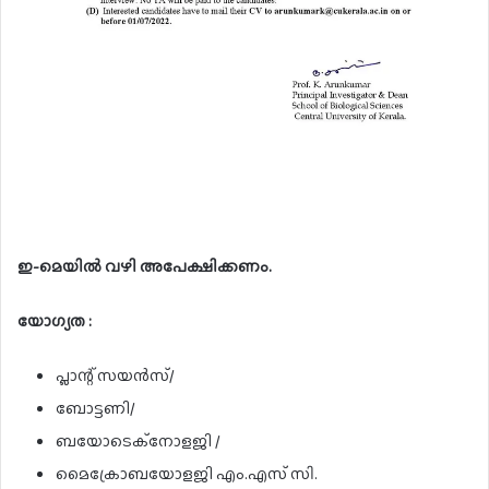
ഇ-മെയിൽ വഴി അപേക്ഷിക്കണം.
യോഗ്യത :
പ്ലാന്റ് സയൻസ്/
ബോട്ടണി/
ബയോടെക്നോളജി /
മൈക്രോബയോളജി എം.എസ് സി.